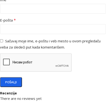
*
E-pošta
Sačuvaj moje ime, e-poštu i veb mesto u ovom pregledaču
veba za sledeći put kada komentarišem.
Recenzije
There are no reviews yet