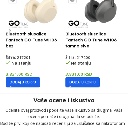
Bluetooth slusalice
Bluetooth slusalice
B
Fantech GO Tune WH06
Fantech GO Tune WH06
F
bez
tamno sive
S
Šifra:
217201
Šifra:
217200
Š
Na stanju
Na stanju
3.831,00
RSD
3.831,00
RSD
8
DODAJ U KORPU
DODAJ U KORPU
Vaše ocene i iskustva
Ocenite ovaj proizvod i podelite vaše iskustvo sa drugima. Vaša
ocena pomaže i drugima da se odluče.
Budite prvi koji će napisati recenziju za „Slušalice sa mikrofonom