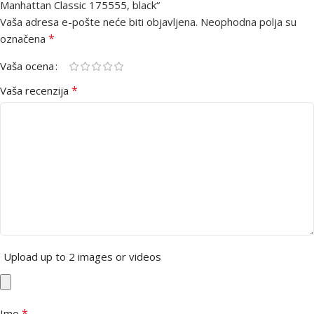
Manhattan Classic 175555, black“
Vaša adresa e-pošte neće biti objavljena.
Neophodna polja su
*
označena
Vaša ocena
*
Vaša recenzija
Upload up to 2 images or videos
*
Ime