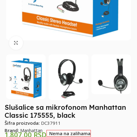
Klikni za uvećanje
Slušalice sa mikrofonom Manhattan
Classic 175555, black
Šifra proizvoda:
DC37911
Brand:
Manhattan
1.807,00
RSD
Nema na zalihama