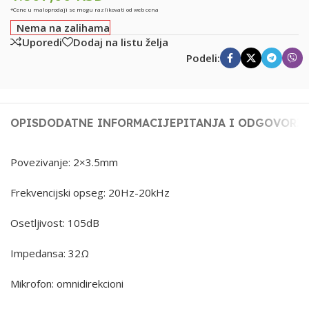
*Cene u maloprodaji se mogu razlikovati od web cena
Nema na zalihama
Uporedi
Dodaj na listu želja
Podeli:
OPIS
DODATNE INFORMACIJE
PITANJA I ODGOVORI
Povezivanje: 2×3.5mm
Frekvencijski opseg: 20Hz-20kHz
Osetljivost: 105dB
Impedansa: 32Ω
Mikrofon: omnidirekcioni