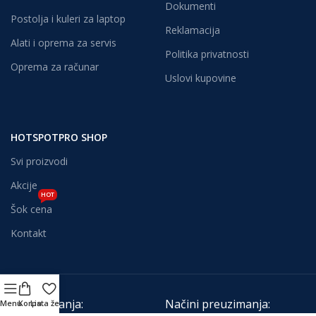
Dokumenti
Postolja i kuleri za laptop
Reklamacija
Alati i oprema za servis
Politika privatnosti
Oprema za računar
Uslovi kupovine
HOTSPOTPRO SHOP
Svi proizvodi
Akcije
HOT
Šok cena
Kontakt
Načini plaćanja:
Načini preuzimanja:
Menu
Korpa
Lista želja