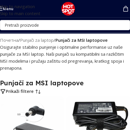
Skip to navigation
Menu
Skip to main content
Почетна
/
Punjači za laptop
/
Punjači za MSI laptopove
Osigurajte stabilno punjenje i optimalne performanse uz naše
punjače za MSI laptop. Naši punjači su kompatibilni sa različitim
MSI modelima i pružaju zaštitu od pregrevanja, kratkog spoja i
prenapona.
Punjači za MSI laptopove
Prikaži filtere