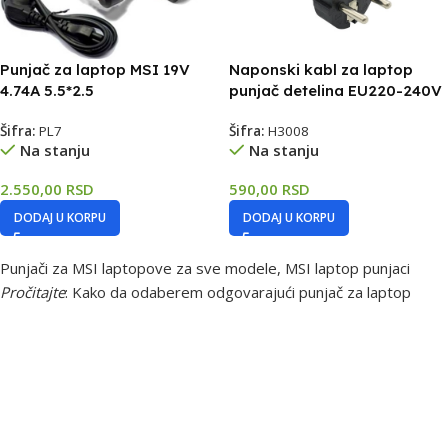
Punjač za laptop MSI 19V
Naponski kabl za laptop
4.74A 5.5*2.5
punjač detelina EU220-240V
Šifra:
PL7
Šifra:
H3008
Na stanju
Na stanju
2.550,00
RSD
590,00
RSD
DODAJ U KORPU
DODAJ U KORPU
Punjači za MSI laptopove za sve modele, MSI laptop punjaci
Pročitajte
:
Kako da odaberem odgovarajući punjač za laptop