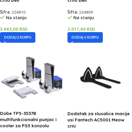
crno beli
crno beli
Šifra:
224810
Šifra:
224809
Na stanju
Na stanju
3.663,00
RSD
2.011,00
RSD
DODAJ U KORPU
DODAJ U KORPU
Dobe TP5-3537B
Dodatak za slusalice macije
multifunkcionalni punjac i
usi Fantech AC5001 Meow
cooler za PS5 konzolu
crni