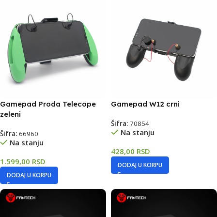
Gamepad Proda Telecope
Gamepad W12 crni
zeleni
Šifra:
70854
Na stanju
Šifra:
66960
Na stanju
428,00
RSD
1.599,00
RSD
DODAJ U KORPU
DODAJ U KORPU