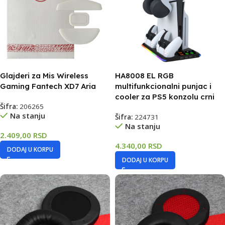
Glajderi za Mis Wireless
HA8008 EL RGB
Gaming Fantech XD7 Aria
multifunkcionalni punjac i
cooler za PS5 konzolu crni
Šifra:
206265
Na stanju
Šifra:
224731
Na stanju
2.409,00
RSD
4.340,00
RSD
DODAJ U KORPU
DODAJ U KORPU