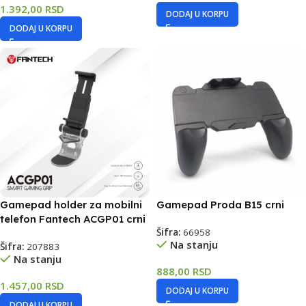
1.392,00
RSD
DODAJ U KORPU
DODAJ U KORPU
Gamepad holder za mobilni
Gamepad Proda B15 crni
telefon Fantech ACGP01 crni
Šifra:
66958
Na stanju
Šifra:
207883
Na stanju
888,00
RSD
1.457,00
RSD
DODAJ U KORPU
DODAJ U KORPU