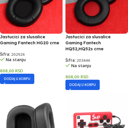
Jastucici za slusalice
Jastucici za slusalice
Gaming Fantech HG20 crne
Gaming Fantech
HQ52,HQ52s crne
Šifra:
202926
Na stanju
Šifra:
203446
Na stanju
808,00
RSD
808,00
RSD
DODAJ U KORPU
DODAJ U KORPU