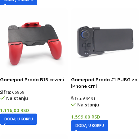
Gamepad Proda B15 crveni
Gamepad Proda J1 PUBG za
iPhone crni
Šifra:
66959
Na stanju
Šifra:
66961
Na stanju
1.116,00
RSD
1.599,00
RSD
DODAJ U KORPU
DODAJ U KORPU