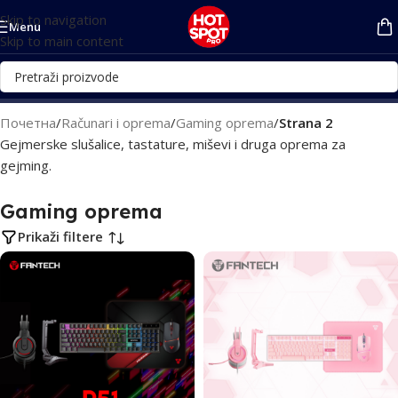
Skip to navigation
Menu
Skip to main content
Почетна
/
Računari i oprema
/
Gaming oprema
/
Strana 2
Gejmerske slušalice, tastature, miševi i druga oprema za
gejming.
Gaming oprema
Prikaži filtere