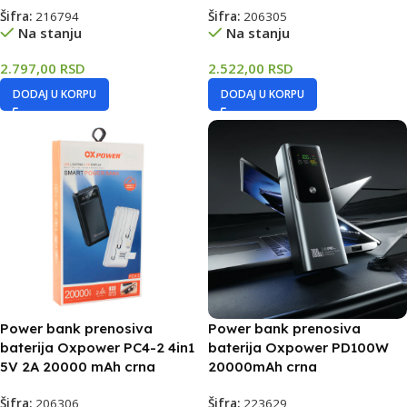
Šifra:
216794
Šifra:
206305
Na stanju
Na stanju
2.797,00
RSD
2.522,00
RSD
DODAJ U KORPU
DODAJ U KORPU
Power bank prenosiva
Power bank prenosiva
baterija Oxpower PC4-2 4in1
baterija Oxpower PD100W
5V 2A 20000 mAh crna
20000mAh crna
Šifra:
206306
Šifra:
223629