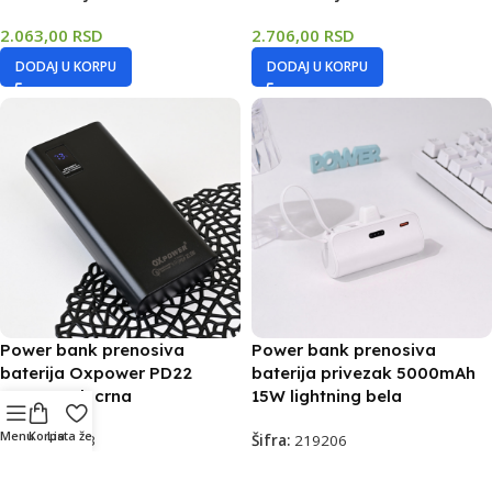
2.063,00
RSD
2.706,00
RSD
DODAJ U KORPU
DODAJ U KORPU
Power bank prenosiva
Power bank prenosiva
baterija Oxpower PD22
baterija privezak 5000mAh
20000mAh crna
15W lightning bela
Menu
Korpa
Lista želja
Šifra:
216793
Šifra:
219206
Na stanju
Na stanju