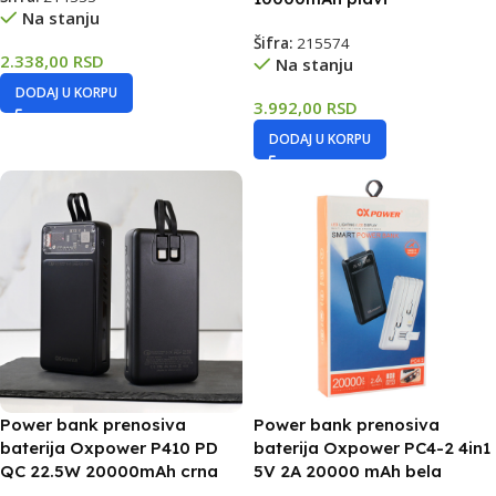
Na stanju
Šifra:
215574
2.338,00
RSD
Na stanju
DODAJ U KORPU
3.992,00
RSD
DODAJ U KORPU
Power bank prenosiva
Power bank prenosiva
baterija Oxpower P410 PD
baterija Oxpower PC4-2 4in1
QC 22.5W 20000mAh crna
5V 2A 20000 mAh bela