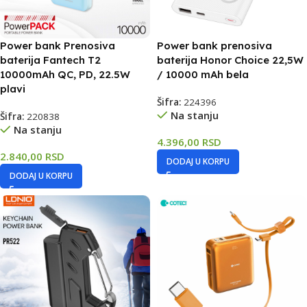
Power bank Prenosiva
Power bank prenosiva
baterija Fantech T2
baterija Honor Choice 22,5W
10000mAh QC, PD, 22.5W
/ 10000 mAh bela
plavi
Šifra:
224396
Na stanju
Šifra:
220838
Na stanju
4.396,00
RSD
2.840,00
RSD
DODAJ U KORPU
DODAJ U KORPU