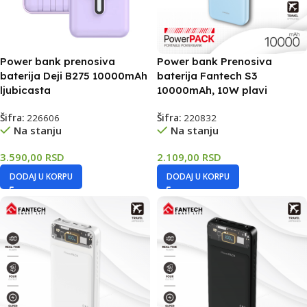
Power bank prenosiva
Power bank Prenosiva
baterija Deji B275 10000mAh
baterija Fantech S3
ljubicasta
10000mAh, 10W plavi
Šifra:
226606
Šifra:
220832
Na stanju
Na stanju
3.590,00
RSD
2.109,00
RSD
DODAJ U KORPU
DODAJ U KORPU