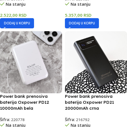
Na stanju
Na stanju
2.522,00
RSD
5.357,00
RSD
DODAJ U KORPU
DODAJ U KORPU
Power bank prenosiva
Power bank prenosiva
baterija Oxpower PD12
baterija Oxpower PD21
10000mAh bela
20000mAh crna
Šifra:
220778
Šifra:
216792
Na stanju
Na stanju