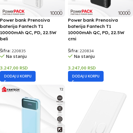
Power bank Prenosiva
Power bank Prenosiva
baterija Fantech T1
baterija Fantech T1
10000mAh QC, PD, 22.5W
10000mAh QC, PD, 22.5W
beli
crni
Šifra:
220835
Šifra:
220834
Na stanju
Na stanju
3.247,00
RSD
3.247,00
RSD
DODAJ U KORPU
DODAJ U KORPU