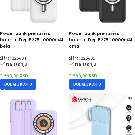
Power bank prenosiva
Power bank prenosiva
baterija Deji B275 10000mAh
baterija Deji B275 10000mAh
bela
crna
Šifra:
226604
Šifra:
226605
Na stanju
Na stanju
3.590,00
RSD
3.590,00
RSD
DODAJ U KORPU
DODAJ U KORPU