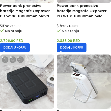
Power bank prenosiva
Power bank prenosiva
baterija Magsafe Oxpower
baterija Magsafe Oxpower
PD W100 10000mAh plava
PD W101 10000mAh bela
Šifra:
216800
Šifra:
216803
Na stanju
Na stanju
2.706,00
RSD
2.888,00
RSD
DODAJ U KORPU
DODAJ U KORPU