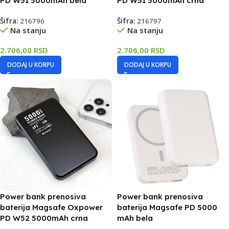
PD W51 5000mAh bela
PD W51 5000mAh crna
Šifra:
216796
Šifra:
216797
Na stanju
Na stanju
2.706,00
RSD
2.706,00
RSD
DODAJ U KORPU
DODAJ U KORPU
Power bank prenosiva
Power bank prenosiva
baterija Magsafe Oxpower
baterija Magsafe PD 5000
PD W52 5000mAh crna
mAh bela