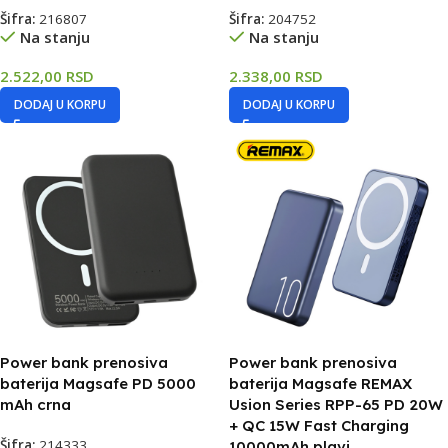
Šifra:
216807
Šifra:
204752
Na stanju
Na stanju
2.522,00
RSD
2.338,00
RSD
DODAJ U KORPU
DODAJ U KORPU
Power bank prenosiva
Power bank prenosiva
baterija Magsafe PD 5000
baterija Magsafe REMAX
mAh crna
Usion Series RPP-65 PD 20W
+ QC 15W Fast Charging
Šifra:
214333
10000mAh plavi