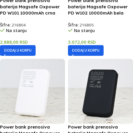
Power bank prenosiva
Power bank prenosiva
baterija Magsafe Oxpower
baterija Magsafe Oxpower
PD W101 10000mAh crna
PD W102 10000mAh bela
Šifra:
216804
Šifra:
216805
Na stanju
Na stanju
2.888,00
RSD
3.072,00
RSD
DODAJ U KORPU
DODAJ U KORPU
Power bank prenosiva
Power bank prenosiva