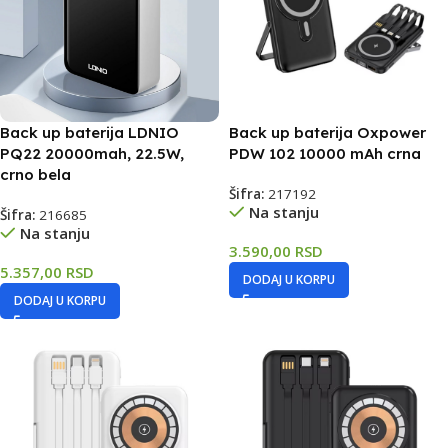
Back up baterija LDNIO
Back up baterija Oxpower
PQ22 20000mah, 22.5W,
PDW 102 10000 mAh crna
crno bela
Šifra:
217192
Na stanju
Šifra:
216685
Na stanju
3.590,00
RSD
5.357,00
RSD
DODAJ U KORPU
DODAJ U KORPU