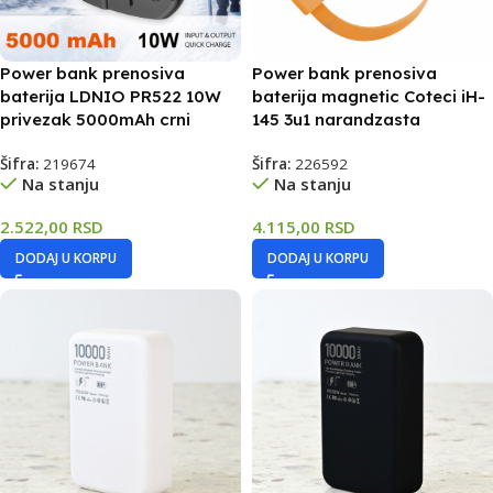
Power bank prenosiva
Power bank prenosiva
baterija LDNIO PR522 10W
baterija magnetic Coteci iH-
privezak 5000mAh crni
145 3u1 narandzasta
Šifra:
219674
Šifra:
226592
Na stanju
Na stanju
2.522,00
RSD
4.115,00
RSD
DODAJ U KORPU
DODAJ U KORPU