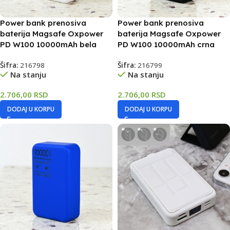
Power bank prenosiva
Power bank prenosiva
baterija Magsafe Oxpower
baterija Magsafe Oxpower
PD W100 10000mAh bela
PD W100 10000mAh crna
Šifra:
216798
Šifra:
216799
Na stanju
Na stanju
2.706,00
RSD
2.706,00
RSD
DODAJ U KORPU
DODAJ U KORPU