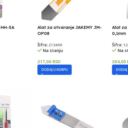
e HH-5A
Alat za otvaranje JAKEMY JM-
Alat za
OP08
0,1mm
Šifra:
213499
Šifra:
12
Na stanju
Na s
217,00
RSD
304,00
DODAJ U KORPU
DODAJ