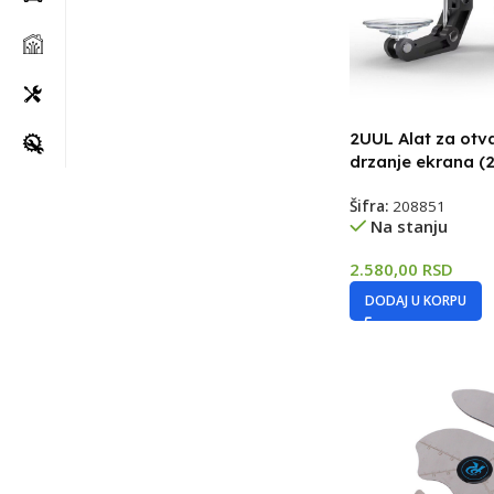
2UUL Alat za otva
drzanje ekrana (
Šifra:
208851
Na stanju
2.580,00
RSD
DODAJ U KORPU