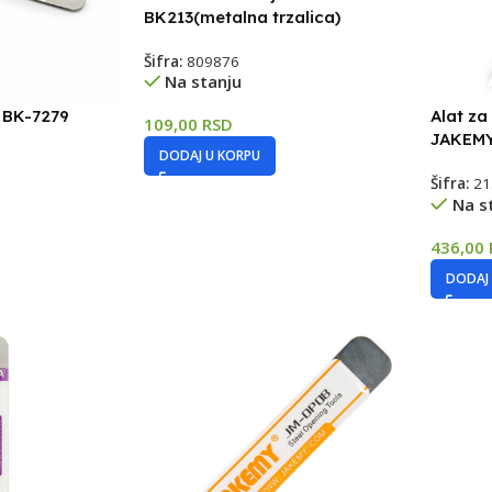
BK213(metalna trzalica)
Šifra:
809876
Na stanju
e BK-7279
Alat za
109,00
RSD
JAKEM
DODAJ U KORPU
Šifra:
21
Na s
436,00
DODAJ