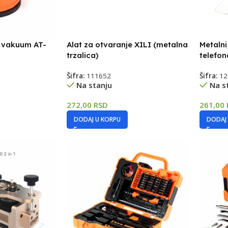
e vakuum AT-
Alat za otvaranje XILI (metalna
Metalni
trzalica)
telefo
Šifra:
111652
Šifra:
12
Na stanju
Na s
272,00
RSD
261,00
DODAJ U KORPU
DODAJ