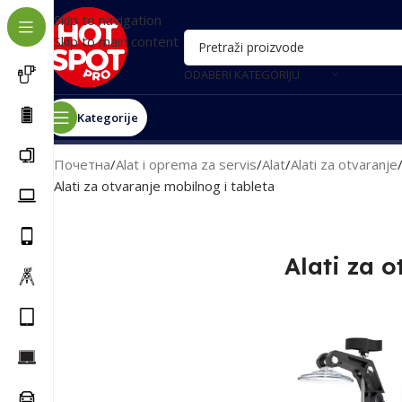
Skip to navigation
Skip to main content
ODABERI KATEGORIJU
Kategorije
Почетна
/
Alat i oprema za servis
/
Alat
/
Alati za otvaranje
Alati za otvaranje mobilnog i tableta
Alati za o