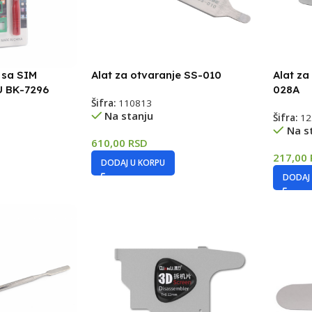
 sa SIM
Alat za otvaranje SS-010
Alat za
 BK-7296
028A
Šifra:
110813
Na stanju
Šifra:
12
Na s
610,00
RSD
217,00
DODAJ U KORPU
DODAJ