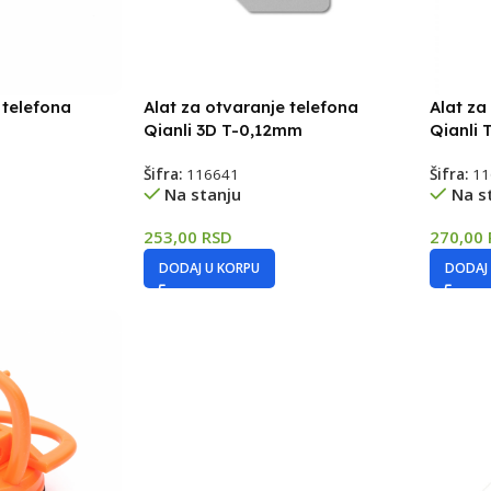
 telefona
Alat za otvaranje telefona
Alat za
Qianli 3D T-0,12mm
Qianli
Šifra:
116641
Šifra:
11
Na stanju
Na s
253,00
RSD
270,00
DODAJ U KORPU
DODAJ