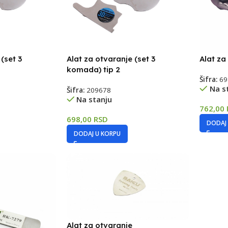
(set 3
Alat za otvaranje (set 3
Alat z
komada) tip 2
Šifra:
69
Na s
Šifra:
209678
Na stanju
762,00
698,00
RSD
DODAJ
DODAJ U KORPU
Alat za otvaranje