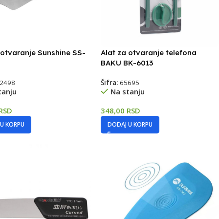
 otvaranje Sunshine SS-
Alat za otvaranje telefona
BAKU BK-6013
2498
Šifra:
65695
tanju
Na stanju
RSD
348,00
RSD
 U KORPU
DODAJ U KORPU