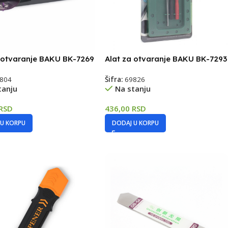
a otvaranje BAKU BK-7269
Alat za otvaranje BAKU BK-7293
804
Šifra:
69826
tanju
Na stanju
RSD
436,00
RSD
 U KORPU
DODAJ U KORPU