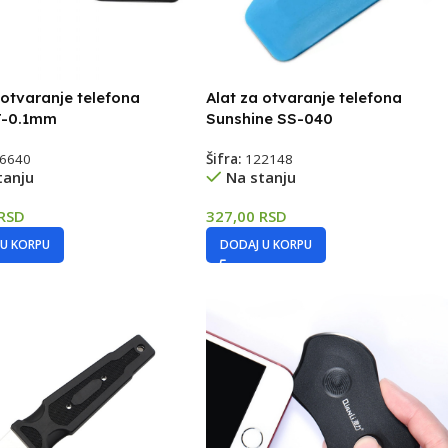
 otvaranje telefona
Alat za otvaranje telefona
 T-0.1mm
Sunshine SS-040
6640
Šifra:
122148
tanju
Na stanju
RSD
327,00
RSD
 U KORPU
DODAJ U KORPU