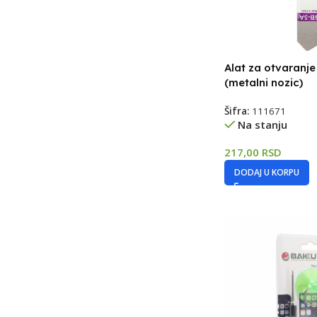
Alat za otvaranj
(metalni nozic)
Šifra:
111671
Na stanju
217,00
RSD
DODAJ U KORPU