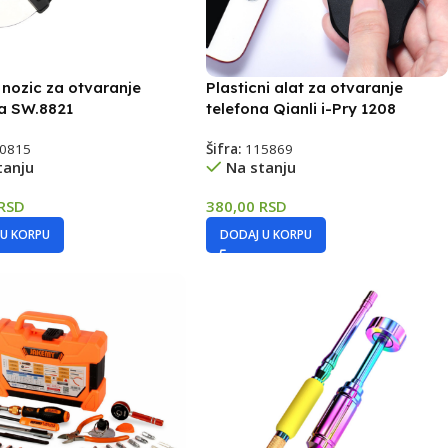
 nozic za otvaranje
Plasticni alat za otvaranje
na SW.8821
telefona Qianli i-Pry 1208
0815
Šifra:
115869
tanju
Na stanju
RSD
380,00
RSD
 U KORPU
DODAJ U KORPU