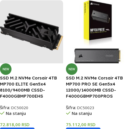
NEW
NEW
SSD M.2 NVMe Corsair 4TB
SSD M.2 NVMe Corsair 4TB
MP700 ELITE Gen5x4
MP700 PRO SE Gen5x4
8100/9400MB CSSD-
12000/14000MB CSSD-
F4000GBMP700EHS
F4000GBMP700PROS
Šifra:
DC50020
Šifra:
DC50023
Na stanju
Na stanju
72.818,00
RSD
75.112,00
RSD