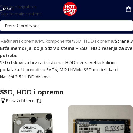
Skip to navigation
Menu
Skip to main content
/
Računari i oprema
/
PC komponente
/
SSD, HDD i oprema
/
Strana 3
Brža memorija, bolji odziv sistema – SSD i HDD rešenja za sve
potrebe.
SSD diskovi za brz rad sistema, HDD-ovi za veliku količinu
podataka. U ponudi su SATA, M.2 i NVMe SSD modeli, kao i
klasični 3.5″ HDD diskovi.
SSD, HDD i oprema
Prikaži filtere