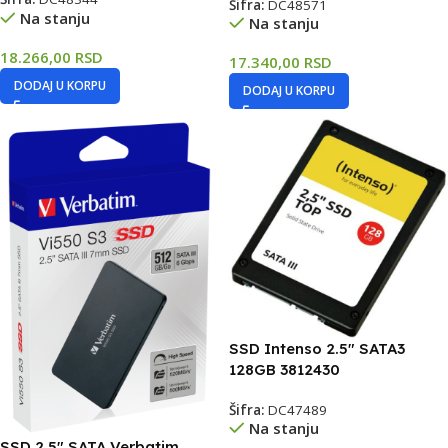
Šifra:
DC48571
Na stanju
Na stanju
18.266,00
RSD
17.340,00
RSD
DODAJ U KORPU
DODAJ U KORPU
SSD Intenso 2.5″ SATA3
128GB 3812430
Šifra:
DC47489
Na stanju
SSD 2.5″ SATA Verbatim