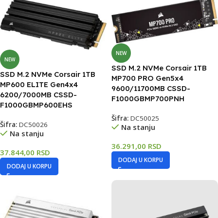
NEW
NEW
SSD M.2 NVMe Corsair 1TB
SSD M.2 NVMe Corsair 1TB
MP700 PRO Gen5x4
MP600 ELITE Gen4x4
9600/11700MB CSSD-
6200/7000MB CSSD-
F1000GBMP700PNH
F1000GBMP600EHS
Šifra:
DC50025
Šifra:
DC50026
Na stanju
Na stanju
36.291,00
RSD
37.844,00
RSD
DODAJ U KORPU
DODAJ U KORPU