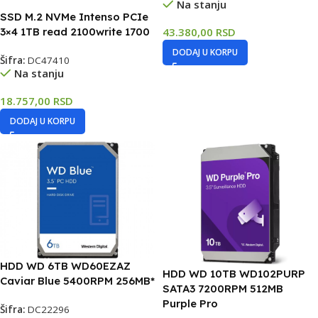
Na stanju
SSD M.2 NVMe Intenso PCIe
3×4 1TB read 2100write 1700
43.380,00
RSD
DODAJ U KORPU
Šifra:
DC47410
Na stanju
18.757,00
RSD
DODAJ U KORPU
HDD WD 6TB WD60EZAZ
HDD WD 10TB WD102PURP
Caviar Blue 5400RPM 256MB*
SATA3 7200RPM 512MB
Purple Pro
Šifra:
DC22296