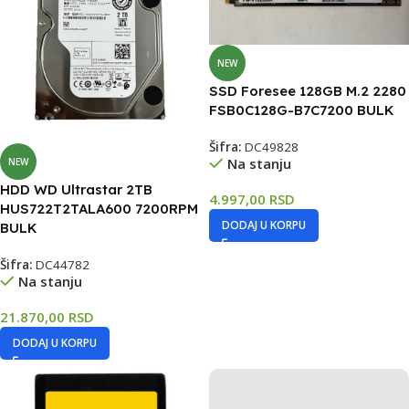
NEW
SSD Foresee 128GB M.2 2280
FSB0C128G-B7C7200 BULK
Šifra:
DC49828
Na stanju
NEW
HDD WD Ultrastar 2TB
4.997,00
RSD
HUS722T2TALA600 7200RPM
DODAJ U KORPU
BULK
Šifra:
DC44782
Na stanju
21.870,00
RSD
DODAJ U KORPU