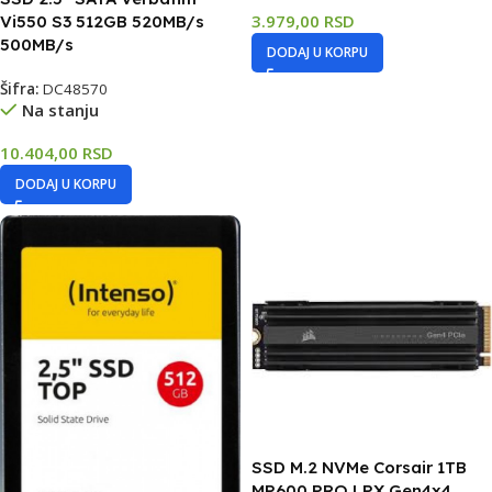
3.979,00
RSD
Vi550 S3 512GB 520MB/s
500MB/s
DODAJ U KORPU
Šifra:
DC48570
Na stanju
10.404,00
RSD
DODAJ U KORPU
SSD M.2 NVMe Corsair 1TB
MP600 PRO LPX Gen4x4