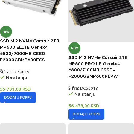
NEW
SSD M.2 NVMe Corsair 2TB
MP600 ELITE Gen4x4
NEW
6500/7000MB CSSD-
SSD M.2 NVMe Corsair 2TB
F2000GBMP600ECS
MP600 PRO LP Gen4x4
6800/7100MB CSSD-
Šifra:
DC50019
F2000GBMP600PLPW
Na stanju
Šifra:
DC50018
55.701,00
RSD
Na stanju
DODAJ U KORPU
56.478,00
RSD
DODAJ U KORPU