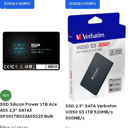
DODAJ U KORPU
DODAJ U KORPU
NEW
SSD Silicon Power 1TB Ace
SSD 2.5″ SATA Verbatim
A55 2,5″ SATA3
Vi550 S3 1TB 520MB/s
SP001TBSS3A55S25 Bulk
500MB/s
Šifra:
DC48344