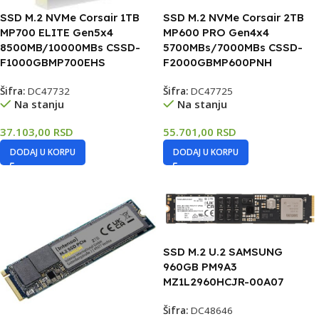
SSD M.2 NVMe Corsair 1TB
SSD M.2 NVMe Corsair 2TB
MP700 ELITE Gen5x4
MP600 PRO Gen4x4
8500MB/10000MBs CSSD-
5700MBs/7000MBs CSSD-
F1000GBMP700EHS
F2000GBMP600PNH
Šifra:
DC47732
Šifra:
DC47725
Na stanju
Na stanju
37.103,00
RSD
55.701,00
RSD
DODAJ U KORPU
DODAJ U KORPU
SSD M.2 U.2 SAMSUNG
960GB PM9A3
MZ1L2960HCJR-00A07
Šifra:
DC48646