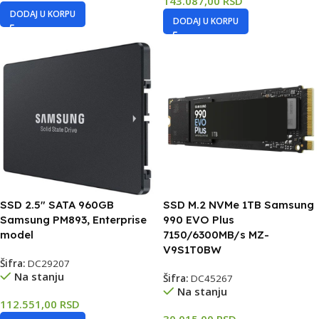
143.087,00
RSD
DODAJ U KORPU
DODAJ U KORPU
SSD 2.5″ SATA 960GB
SSD M.2 NVMe 1TB Samsung
Samsung PM893, Enterprise
990 EVO Plus
model
7150/6300MB/s MZ-
V9S1T0BW
Šifra:
DC29207
Na stanju
Šifra:
DC45267
Na stanju
112.551,00
RSD