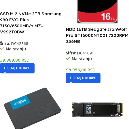
SSD M.2 NVMe 2TB Samsung
990 EVO Plus
7150/6300MB/s MZ-
HDD 16TB Seagate IronWolf
V9S2T0BW
Pro ST16000NT001 7200RPM
256MB
Šifra:
DC42368
Na stanju
Šifra:
DC41091
Na stanju
39.889,00
RSD
DODAJ U KORPU
98.956,00
RSD
DODAJ U KORPU