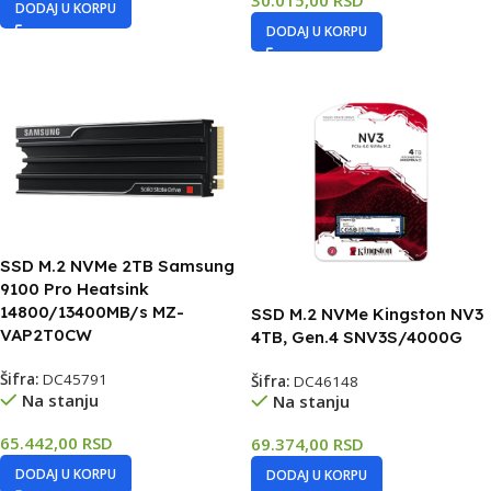
30.015,00
RSD
DODAJ U KORPU
DODAJ U KORPU
SSD M.2 NVMe 2TB Samsung
9100 Pro Heatsink
14800/13400MB/s MZ-
SSD M.2 NVMe Kingston NV3
VAP2T0CW
4TB, Gen.4 SNV3S/4000G
Šifra:
DC45791
Šifra:
DC46148
Na stanju
Na stanju
65.442,00
RSD
69.374,00
RSD
DODAJ U KORPU
DODAJ U KORPU