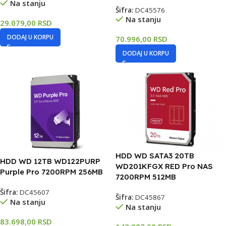
Na stanju
Šifra:
DC45576
Na stanju
29.079,00
RSD
DODAJ U KORPU
70.996,00
RSD
DODAJ U KORPU
HDD WD SATA3 20TB
HDD WD 12TB WD122PURP
WD201KFGX RED Pro NAS
Purple Pro 7200RPM 256MB
7200RPM 512MB
Šifra:
DC45607
Šifra:
DC45867
Na stanju
Na stanju
83.698,00
RSD