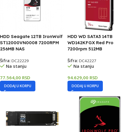
HDD Seagate 12TB IronWolf
HDD WD SATA3 14TB
ST12000VN0008 7200RPM
WD142KFGX Red Pro
256MB NAS
7200rpm 512MB
Šifra:
DC22229
Šifra:
DC42227
Na stanju
Na stanju
77.564,00
RSD
94.629,00
RSD
DODAJ U KORPU
DODAJ U KORPU