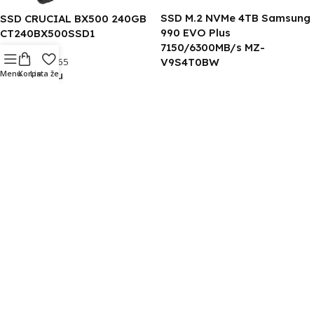
SSD M.2 NVMe 4TB Samsung
SSD CRUCIAL BX500 240GB
990 EVO Plus
CT240BX500SSD1
7150/6300MB/s MZ-
V9S4T0BW
Šifra:
DC40365
Na stanju
Menu
Korpa
Lista želja
Šifra:
DC42051
7.976,00
RSD
Na stanju
DODAJ U KORPU
79.663,00
RSD
DODAJ U KORPU
HDD WD 8TB WD8005FFBX