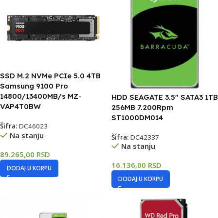
SSD M.2 NVMe PCIe 5.0 4TB
Samsung 9100 Pro
14800/13400MB/s MZ-
HDD SEAGATE 3.5″ SATA3 1TB
VAP4T0BW
256MB 7.200Rpm
ST1000DM014
Šifra:
DC46023
Na stanju
Šifra:
DC42337
Na stanju
89.265,00
RSD
16.136,00
RSD
DODAJ U KORPU
DODAJ U KORPU