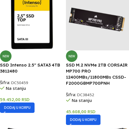
NEW
NEW
SSD Intenso 2.5″ SATA3 4TB
SSD M.2 NVMe 2TB CORSAIR
3812480
MP700 PRO
12400MBs/11800MBs CSSD-
Šifra:
DC50459
F2000GBMP700PNH
Na stanju
Šifra:
DC38452
59.452,00
RSD
Na stanju
DODAJ U KORPU
45.608,00
RSD
DODAJ U KORPU