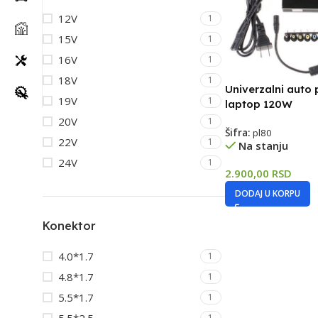
12V
1
15V
1
16V
1
18V
1
Univerzalni auto 
19V
1
laptop 120W
20V
1
Šifra:
pl80
22V
1
Na stanju
24V
1
2.900,00
RSD
DODAJ U KORPU
Konektor
4.0*1.7
1
4.8*1.7
1
5.5*1.7
1
1