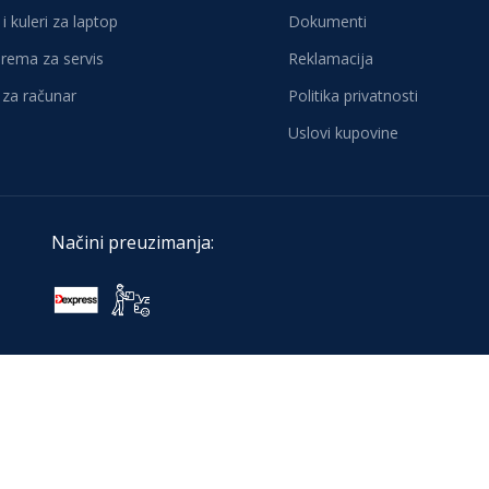
i kuleri za laptop
Dokumenti
oprema za servis
Reklamacija
za računar
Politika privatnosti
Uslovi kupovine
Načini preuzimanja: