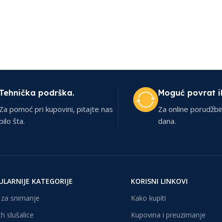
Tehnička podrška.
Moguć povrat i
Za pomoć pri kupovini, pitajte nas
Za online porudžbi
bilo šta.
dana.
ULARNIJE KATEGORIJE
KORISNI LINKOVI
za snimanje
Kako kupiti
h slušalice
Kupovina i preuzimanje