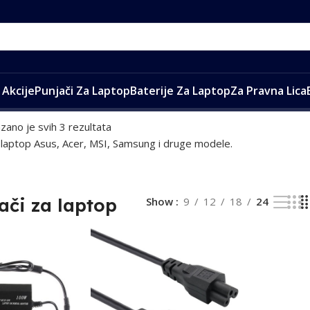
Akcije
Punjači Za Laptop
Baterije Za Laptop
Za Pravna Lica
azano je svih 3 rezultata
a laptop Asus, Acer, MSI, Samsung i druge modele.
ači za laptop
Show
9
12
18
24