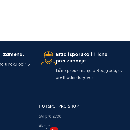
li zamena.
Brza isporuka ili lično
preuzimanje.
ne u roku od 15
Lično preuzimanje u Beogradu, uz
prethodni dogovor
HOTSPOTPRO SHOP
Svi proizvodi
Akcije
HOT