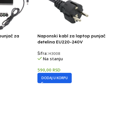
punjač za
Naponski kabl za laptop punjač
detelina EU220-240V
Šifra:
H3008
Na stanju
590,00
RSD
DODAJ U KORPU