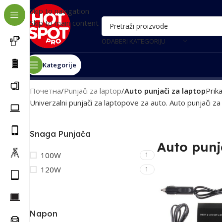
Skip to navigation
Skip to main content
ODABERI KATEGORIJU
Kategorije
Почетна
/
Punjači za laptop
/
Auto punjači za laptop
Prik
Univerzalni punjači za laptopove za auto. Auto punjači z
Snaga Punjača
Auto punj
100W
1
120W
1
Napon