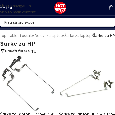
Skip to navigation
Menu
Skip to main content
top, tablet i ostalo
/
Delovi za laptop
/
Šarke za laptop
/
Šarke za HP
Šarke za HP
Prikaži filtere
Šarke za laptop HP 15-D 15D
Šarke za laptop HP 15-DB 15-