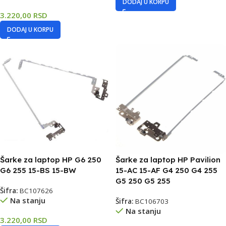
DODAJ U KORPU
3.220,00
RSD
DODAJ U KORPU
Šarke za laptop HP G6 250
Šarke za laptop HP Pavilion
G6 255 15-BS 15-BW
15-AC 15-AF G4 250 G4 255
G5 250 G5 255
Šifra:
BC107626
Na stanju
Šifra:
BC106703
Na stanju
3.220,00
RSD