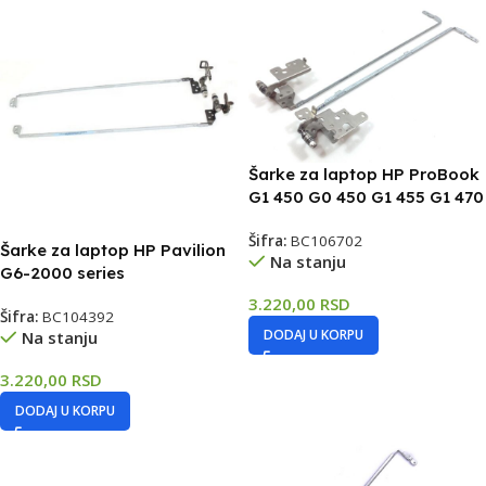
Šarke za laptop HP ProBook
G1 450 G0 450 G1 455 G1 470
Šifra:
BC106702
Šarke za laptop HP Pavilion
Na stanju
G6-2000 series
3.220,00
RSD
Šifra:
BC104392
DODAJ U KORPU
Na stanju
3.220,00
RSD
DODAJ U KORPU