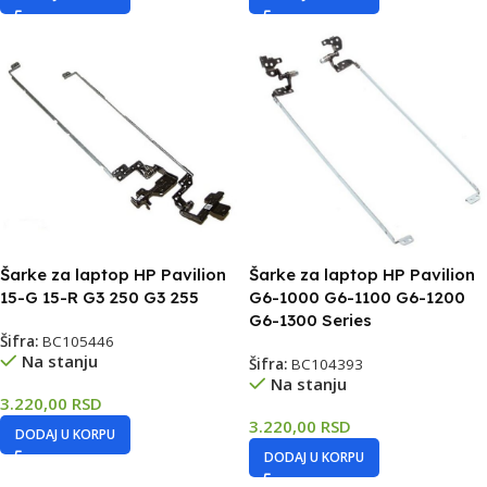
Šarke za laptop HP Pavilion
Šarke za laptop HP Pavilion
15-G 15-R G3 250 G3 255
G6-1000 G6-1100 G6-1200
G6-1300 Series
Šifra:
BC105446
Na stanju
Šifra:
BC104393
Na stanju
3.220,00
RSD
3.220,00
RSD
DODAJ U KORPU
DODAJ U KORPU