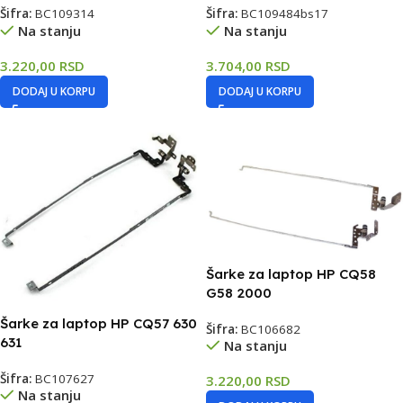
Šifra:
BC109314
Šifra:
BC109484bs17
Na stanju
Na stanju
3.220,00
RSD
3.704,00
RSD
DODAJ U KORPU
DODAJ U KORPU
Šarke za laptop HP CQ58
G58 2000
Šarke za laptop HP CQ57 630
Šifra:
BC106682
631
Na stanju
Šifra:
BC107627
3.220,00
RSD
Na stanju