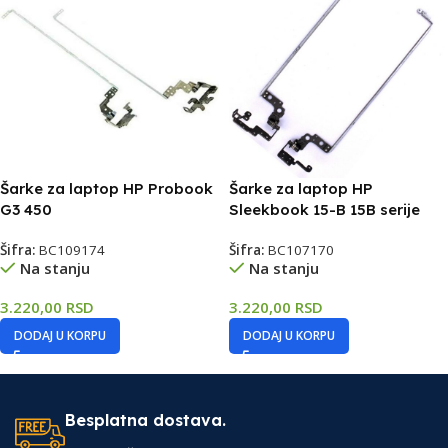
Šarke za laptop HP Probook
Šarke za laptop HP
G3 450
Sleekbook 15-B 15B serije
Šifra:
BC109174
Šifra:
BC107170
Na stanju
Na stanju
3.220,00
RSD
3.220,00
RSD
DODAJ U KORPU
DODAJ U KORPU
Besplatna dostava.