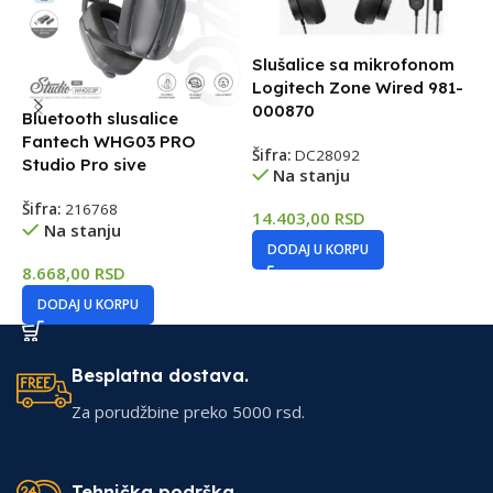
Slušalice sa mikrofonom
S
Logitech Zone Wired 981-
S
000870
1
Bluetooth slusalice
Fantech WHG03 PRO
Šifra:
DC28092
Š
Studio Pro sive
Na stanju
Šifra:
216768
14.403,00
RSD
4
Na stanju
DODAJ U KORPU
8.668,00
RSD
DODAJ U KORPU
Besplatna dostava.
Za porudžbine preko 5000 rsd.
Tehnička podrška.