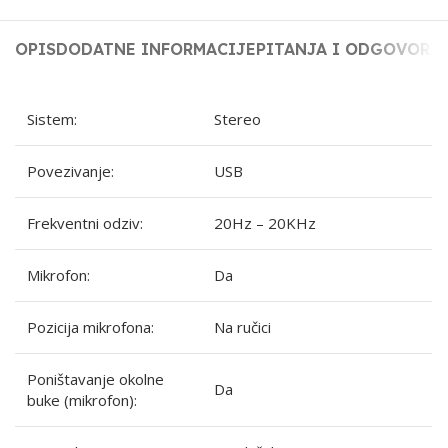
OPIS
DODATNE INFORMACIJE
PITANJA I ODGOVORI
Sistem:
Stereo
Povezivanje:
USB
Frekventni odziv:
20Hz – 20KHz
Mikrofon:
Da
Pozicija mikrofona:
Na ručici
Poništavanje okolne
Da
buke (mikrofon):