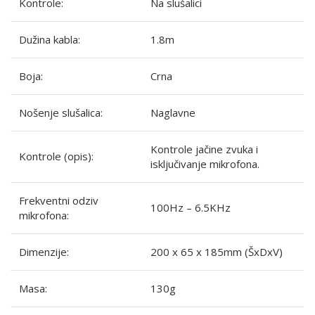
Kontrole:
Na slušalici
Dužina kabla:
1.8m
Boja:
Crna
Nošenje slušalica:
Naglavne
Kontrole jačine zvuka i
Kontrole (opis):
isključivanje mikrofona.
Frekventni odziv
100Hz – 6.5KHz
mikrofona:
Dimenzije:
200 x 65 x 185mm (ŠxDxV)
Masa:
130g