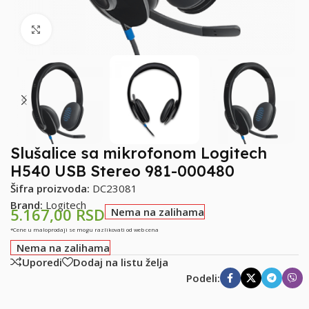
Klikni za uvećanje
Slušalice sa mikrofonom Logitech
H540 USB Stereo 981-000480
Šifra proizvoda:
DC23081
Brand:
Logitech
5.167,00
RSD
Nema na zalihama
*Cene u maloprodaji se mogu razlikovati od web cena
Nema na zalihama
Uporedi
Dodaj na listu želja
Podeli: