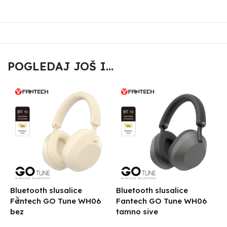
POGLEDAJ JOŠ I...
Bluetooth slusalice
Bluetooth slusalice
B
Fantech GO Tune WH06
Fantech GO Tune WH06
F
bez
tamno sive
b