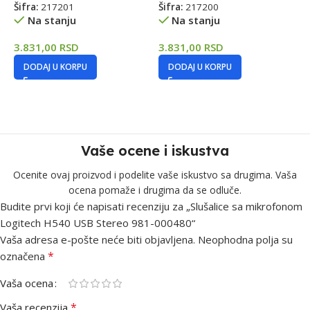
Šifra:
217201
Šifra:
217200
Š
Na stanju
Na stanju
3.831,00
RSD
3.831,00
RSD
6
DODAJ U KORPU
DODAJ U KORPU
Vaše ocene i iskustva
Ocenite ovaj proizvod i podelite vaše iskustvo sa drugima. Vaša
ocena pomaže i drugima da se odluče.
Budite prvi koji će napisati recenziju za „Slušalice sa mikrofonom
Logitech H540 USB Stereo 981-000480“
Vaša adresa e-pošte neće biti objavljena.
Neophodna polja su
*
označena
Vaša ocena
*
Vaša recenzija