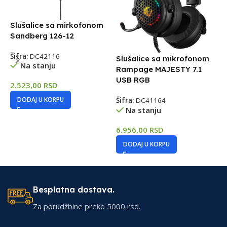
Slušalice sa mirkofonom
Sandberg 126-12
Šifra:
DC42116
Slušalice sa mikrofonom
Na stanju
Rampage MAJESTY 7.1
S
USB RGB
M
2.523,00
RSD
b
DODAJ U KORPU
Šifra:
DC41164
Na stanju
Š
6.956,00
RSD
1
DODAJ U KORPU
Besplatna dostava.
Za porudžbine preko 5000 rsd.