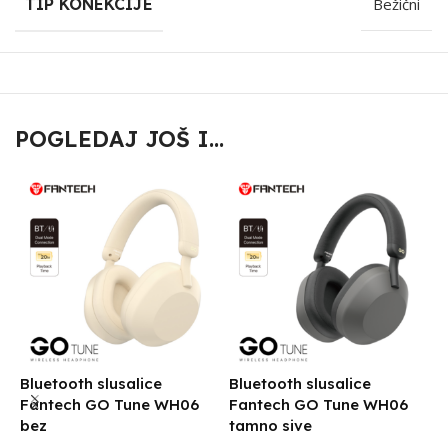
TIP KONEKCIJE
Bežični
POGLEDAJ JOŠ I...
Bluetooth slusalice
Bluetooth slusalice
B
Fantech GO Tune WH06
Fantech GO Tune WH06
F
bez
tamno sive
S