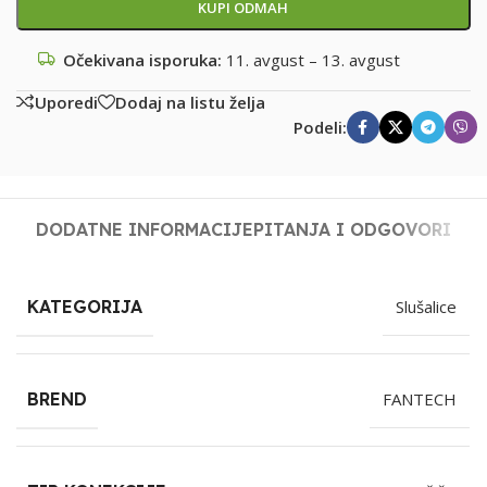
KUPI ODMAH
Očekivana isporuka:
11. avgust – 13. avgust
Uporedi
Dodaj na listu želja
Podeli:
DODATNE INFORMACIJE
PITANJA I ODGOVORI
KATEGORIJA
Slušalice
BREND
FANTECH