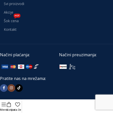
Svi proizvodi
Akcije
HOT
Šok cena
Kontakt
Načini plaćanja:
Načini preuzimanja:
Pratite nas na mrežama:
Menu
Korpa
Lista želja