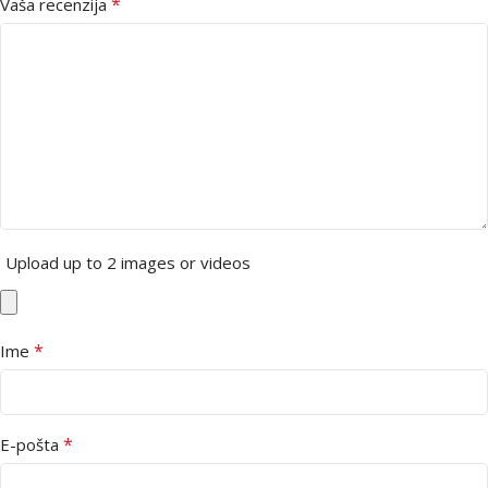
*
Vaša recenzija
Upload up to 2 images or videos
*
Ime
*
E-pošta