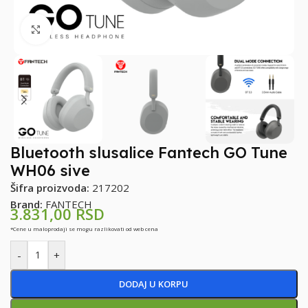
Klikni za uvećanje
Bluetooth slusalice Fantech GO Tune
WH06 sive
Šifra proizvoda:
217202
Brand:
FANTECH
3.831,00
RSD
*Cene u maloprodaji se mogu razlikovati od web cena
-
+
DODAJ U KORPU