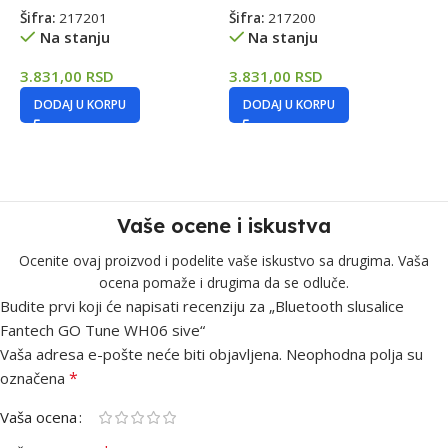
Šifra:
217201
Šifra:
217200
Š
Na stanju
Na stanju
3.831,00
RSD
3.831,00
RSD
7
DODAJ U KORPU
DODAJ U KORPU
Vaše ocene i iskustva
Ocenite ovaj proizvod i podelite vaše iskustvo sa drugima. Vaša
ocena pomaže i drugima da se odluče.
Budite prvi koji će napisati recenziju za „Bluetooth slusalice
Fantech GO Tune WH06 sive“
Vaša adresa e-pošte neće biti objavljena.
Neophodna polja su
*
označena
Vaša ocena