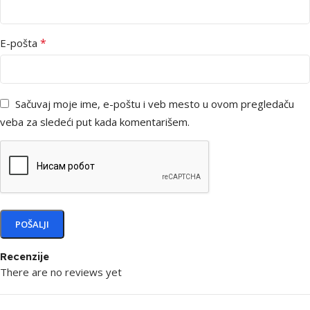
*
E-pošta
Sačuvaj moje ime, e-poštu i veb mesto u ovom pregledaču
veba za sledeći put kada komentarišem.
Recenzije
There are no reviews yet