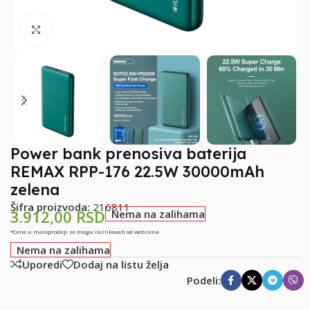
Klikni za uvećanje
Power bank prenosiva baterija
REMAX RPP-176 22.5W 30000mAh
zelena
Šifra proizvoda:
216811
3.912,00
RSD
Nema na zalihama
*Cene u maloprodaji se mogu razlikovati od web cena
Nema na zalihama
Uporedi
Dodaj na listu želja
Podeli: