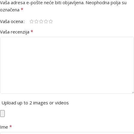
Vaša adresa e-pošte neće biti objavljena.
Neophodna polja su
*
označena
Vaša ocena
*
Vaša recenzija
Upload up to 2 images or videos
*
Ime