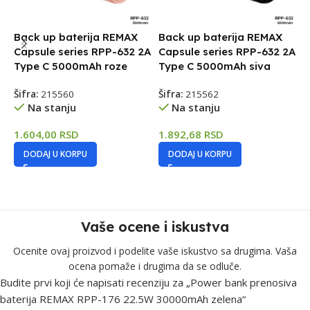
Back up baterija REMAX
Back up baterija REMAX
B
Capsule series RPP-632 2A
Capsule series RPP-632 2A
R
Type C 5000mAh roze
Type C 5000mAh siva
2
Šifra:
215560
Šifra:
215562
Š
Na stanju
Na stanju
1.604,00
RSD
1.892,68
RSD
2
DODAJ U KORPU
DODAJ U KORPU
Vaše ocene i iskustva
Ocenite ovaj proizvod i podelite vaše iskustvo sa drugima. Vaša
ocena pomaže i drugima da se odluče.
Budite prvi koji će napisati recenziju za „Power bank prenosiva
baterija REMAX RPP-176 22.5W 30000mAh zelena“