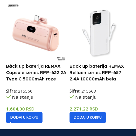
Back up baterija REMAX
Back up baterija REMAX
B
Capsule series RPP-632 2A
Rellaen series RPP-657
R
Type C 5000mAh roze
2.4A 10000mAh bela
2
Šifra:
215560
Šifra:
215563
Š
Na stanju
Na stanju
1.604,00
RSD
2.271,22
RSD
2
DODAJ U KORPU
DODAJ U KORPU