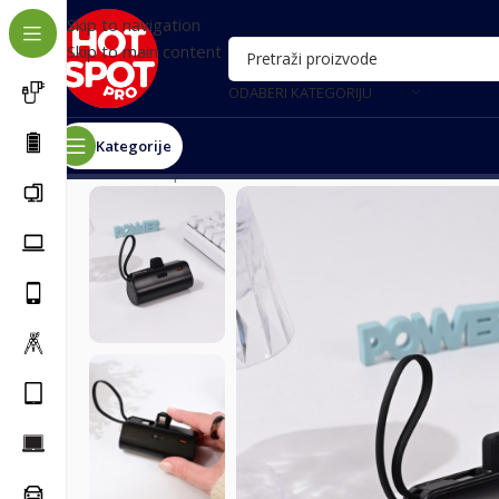
Skip to navigation
Skip to main content
ODABERI KATEGORIJU
Kategorije
Почетна
/
Oprema za telefone
/
Power bank eksterne b