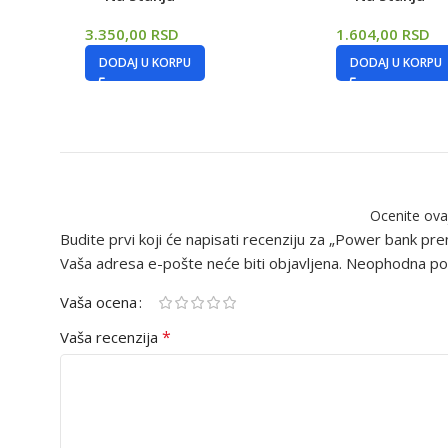
3.350,00
RSD
1.604,00
RSD
DODAJ U KORPU
DODAJ U KORPU
Ocenite ova
Budite prvi koji će napisati recenziju za „Power bank pre
Vaša adresa e-pošte neće biti objavljena.
Neophodna pol
Vaša ocena
*
Vaša recenzija