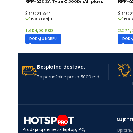
RPP-632 2A Type C 5000mAh plava
RPP-6
Šifra:
215561
Šifra:
2
Na stanju
Na 
1.604,00
RSD
2.271,
DODAJ U KORPU
DODAJ
Besplatna dostava.
Za porudžbine preko 5000 rsd.
NAJPOP
Prodaja opreme za laptop, PC,
Oprema 