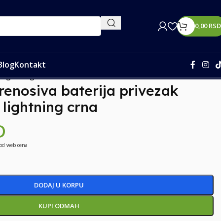
0,00
RSD
Blog
Kontakt
lightning crna
enosiva baterija privezak
lightning crna
D
 od web cena
DODAJ U KORPU
KUPI ODMAH