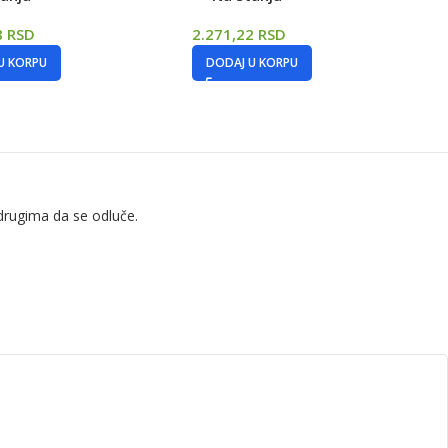
8
RSD
2.271,22
RSD
U KORPU
DODAJ U KORPU
drugima da se odluče.