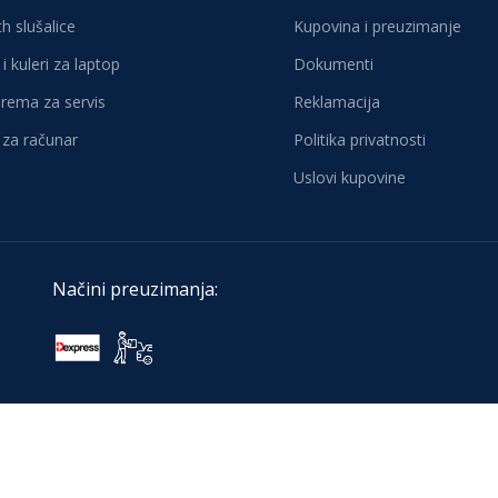
h slušalice
Kupovina i preuzimanje
i kuleri za laptop
Dokumenti
oprema za servis
Reklamacija
za računar
Politika privatnosti
Uslovi kupovine
Načini preuzimanja: