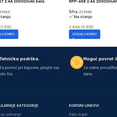
57 2.4A 10000mAh bela
RPP-658 2.4A 20000mAh
15563
Šifra:
215566
stanju
Na stanju
22
RSD
2.844,76
RSD
 U KORPU
DODAJ U KORPU
Tehnička podrška.
Moguć povrat i
Za pomoć pri kupovini, pitajte nas
Za online porudžbi
bilo šta.
dana.
ULARNIJE KATEGORIJE
KORISNI LINKOVI
za snimanje
Kako kupiti