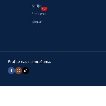
Akcije
HOT
Šok cena
Kontakt
Pratite nas na mrežama: