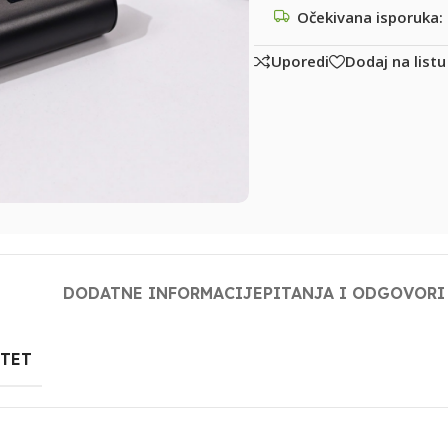
Očekivana isporuka:
Uporedi
Dodaj na listu
DODATNE INFORMACIJE
PITANJA I ODGOVORI
ITET