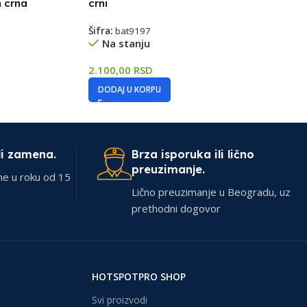
 crna
crni
Šifra:
bat9197
Na stanju
2.100,00
RSD
DODAJ U KORPU
li zamena.
Brza isporuka ili lično
preuzimanje.
ne u roku od 15
Lično preuzimanje u Beogradu, uz
prethodni dogovor
HOTSPOTPRO SHOP
Svi proizvodi