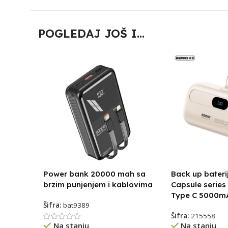
POGLEDAJ JOŠ I...
Power bank 20000 mah sa
Back up bater
brzim punjenjem i kablovima
Capsule series
Type C 5000m
Šifra:
bat9389
Šifra:
215558
Na stanju
Na stanju