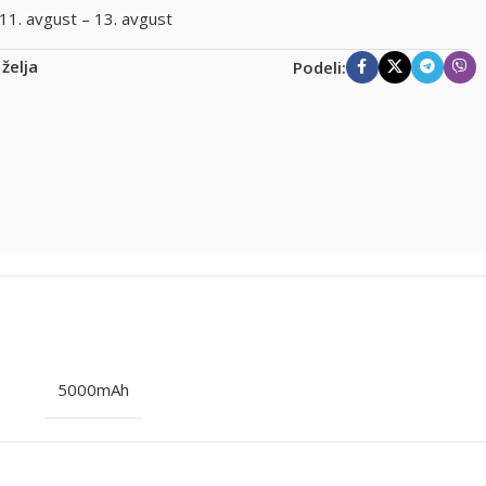
11. avgust – 13. avgust
 želja
Podeli:
5000mAh