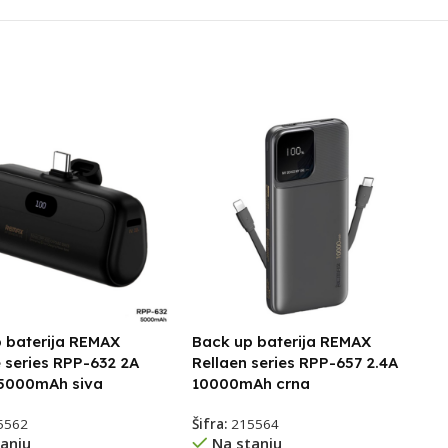
 baterija REMAX
Back up baterija REMAX
 series RPP-632 2A
Rellaen series RPP-657 2.4A
 5000mAh siva
10000mAh crna
5562
Šifra:
215564
anju
Na stanju