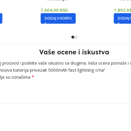
1.604,00
RSD
1.892,6
DODAJ U KORPU
DODAJ 
Vaše ocene i iskustva
j proizvod i podelite vaše iskustvo sa drugima. Vaša ocena pomaže i 
nosiva baterija privezak 5000mAh fast lightning crna“
*
ja su označena