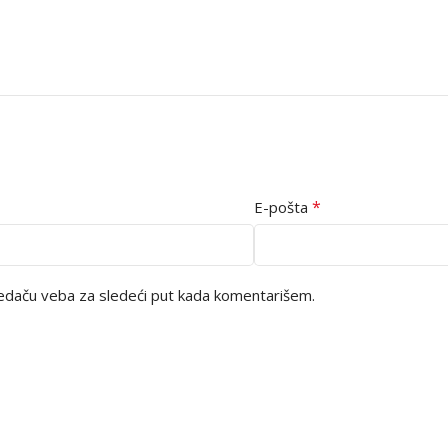
*
E-pošta
edaču veba za sledeći put kada komentarišem.