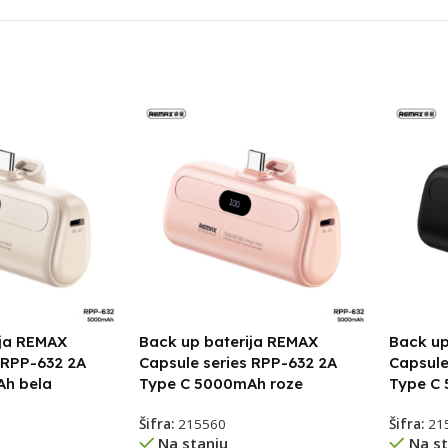
ija REMAX
Back up baterija REMAX
Back up
 RPP-632 2A
Capsule series RPP-632 2A
Capsule
Ah bela
Type C 5000mAh roze
Type C
Šifra:
215560
Šifra:
21
Na stanju
Na st