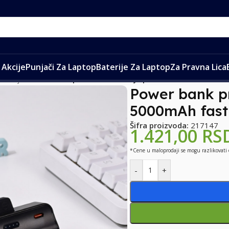
Akcije
Punjači Za Laptop
Baterije Za Laptop
Za Pravna Lica
aterije
/
Power bank prenosiva baterija privezak 5000mAh fast 
Power bank pr
5000mAh fast 
Šifra proizvoda:
217147
1.421,00
RS
*Cene u maloprodaji se mogu razlikovati
-
+