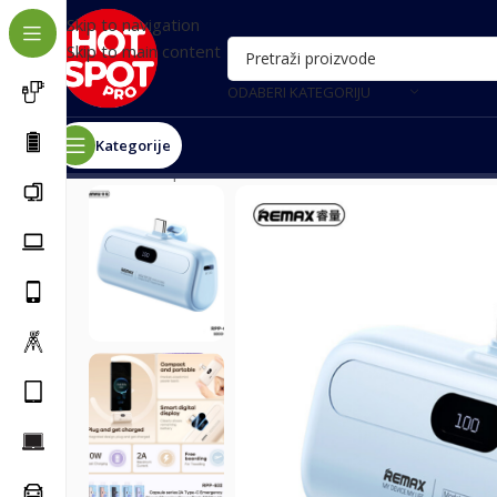
Skip to navigation
Skip to main content
ODABERI KATEGORIJU
Kategorije
Почетна
/
Oprema za telefone
/
Power bank eksterne b