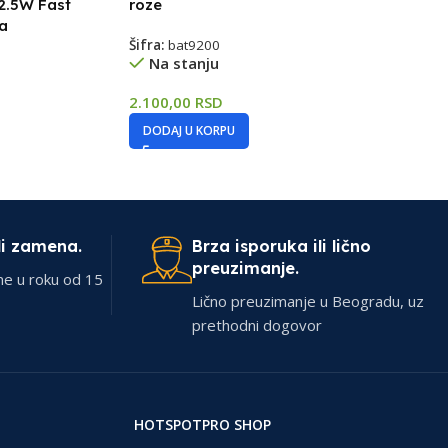
2.5W Fast
roze
a
Šifra:
bat9200
Na stanju
2.100,00
RSD
DODAJ U KORPU
li zamena.
Brza isporuka ili lično
preuzimanje.
ne u roku od 15
Lično preuzimanje u Beogradu, uz
prethodni dogovor
HOTSPOTPRO SHOP