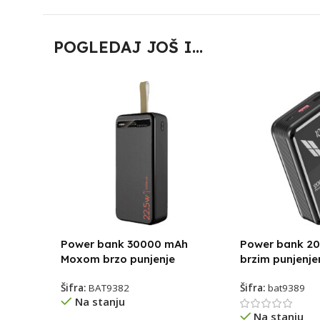
POGLEDAJ JOŠ I...
Power bank 30000 mAh
Power bank 2
Moxom brzo punjenje
brzim punjenje
Šifra:
BAT9382
Šifra:
bat9389
Na stanju
Na stanju