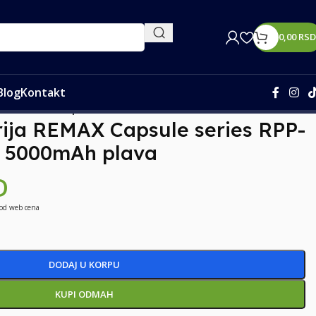
0,00
RSD
Blog
Kontakt
ype C 5000mAh plava
rija REMAX Capsule series RPP-
C 5000mAh plava
D
 od web cena
DODAJ U KORPU
KUPI ODMAH