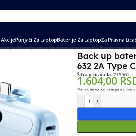
Akcije
Punjači Za Laptop
Baterije Za Laptop
Za Pravna Lica
aterije
/
Back up baterija REMAX Capsule series RPP-632 2A T
Back up bate
632 2A Type 
Šifra proizvoda:
215561
1.604,00
RS
*Cene u maloprodaji se mogu razlikovati
-
+