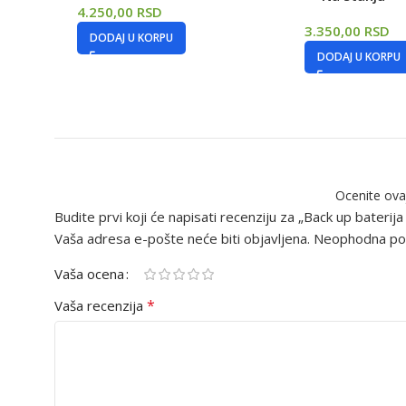
4.250,00
RSD
3.350,00
RSD
DODAJ U KORPU
DODAJ U KORPU
Ocenite ova
Budite prvi koji će napisati recenziju za „Back up bat
Vaša adresa e-pošte neće biti objavljena.
Neophodna pol
Vaša ocena
*
Vaša recenzija