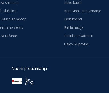
za snimanje
Kako kupiti
h slušalice
Kupovina i preuzimanje
i kuleri za laptop
Dokumenti
oprema za servis
Reklamacija
za računar
Politika privatnosti
Uslovi kupovine
Načini preuzimanja: