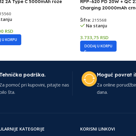
32 2A Type C 5000mAh roze
RPP-620 PD 20W + QC 2
Charging 20000mAh crn
15560
stanju
Šifra:
215568
Na stanju
00
RSD
3.733,75
RSD
 U KORPU
DODAJ U KORPU
Tehnička podrška.
Moguć povrat i
Za pomoć pri kupovini, pitajte nas
Za online porudžbi
bilo šta.
dana.
ULARNIJE KATEGORIJE
KORISNI LINKOVI