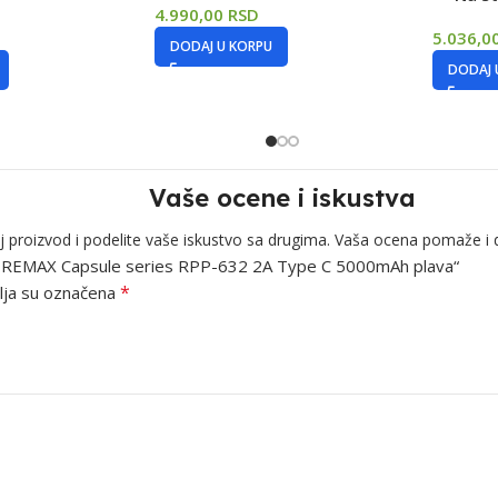
4.990,00
RSD
5.036,0
DODAJ U KORPU
DODAJ 
Vaše ocene i iskustva
j proizvod i podelite vaše iskustvo sa drugima. Vaša ocena pomaže i 
erija REMAX Capsule series RPP-632 2A Type C 5000mAh plava“
*
ja su označena