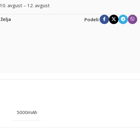
10. avgust – 12. avgust
 želja
Podeli:
5000mAh