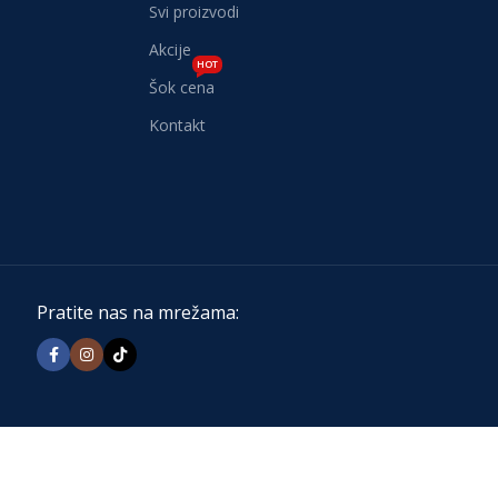
Svi proizvodi
Akcije
HOT
Šok cena
Kontakt
Pratite nas na mrežama: