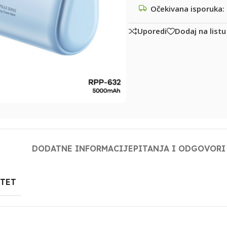
Očekivana isporuka:
Uporedi
Dodaj na listu
DODATNE INFORMACIJE
PITANJA I ODGOVORI
ITET