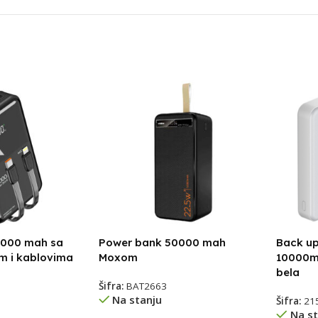
0000 mah sa
Power bank 50000 mah
Back up
m i kablovima
Moxom
10000mA
bela
Šifra:
BAT2663
Na stanju
Šifra:
21
Na st