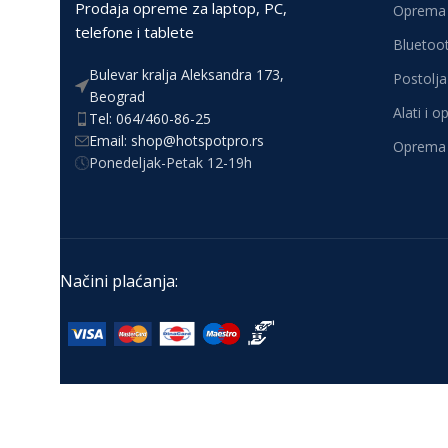
Prodaja opreme za laptop, PC,
Oprema 
telefone i tablete
Bluetoot
Bulevar kralja Aleksandra 173,
Postolja 
Beograd
Alati i 
Tel: 064/460-86-25
Email: shop@hotspotpro.rs
Oprema 
Ponedeljak-Petak 12-19h
Načini plaćanja: