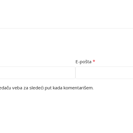
*
E-pošta
edaču veba za sledeći put kada komentarišem.