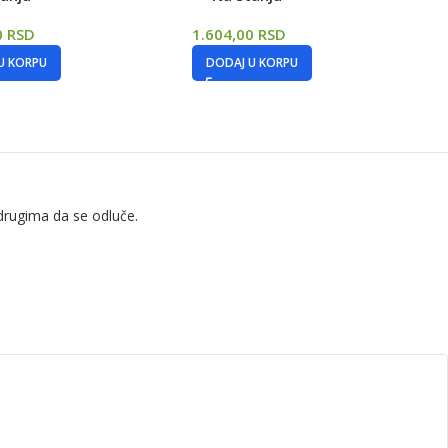
0
RSD
1.604,00
RSD
U KORPU
DODAJ U KORPU
drugima da se odluče.