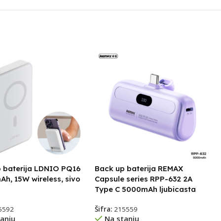
 baterija LDNIO PQ16
Back up baterija REMAX
h, 15W wireless, sivo
Capsule series RPP-632 2A
Type C 5000mAh ljubicasta
5592
Šifra:
215559
anju
Na stanju