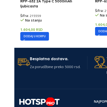
RPP-632 2A Type C 5000mAh
RPP-6
ljubicasta
Šifra:
2
Na 
Šifra:
215559
Na stanju
1.604,
1.604,00
RSD
DODAJ
DODAJ U KORPU
Besplatna dostava.
Za porudžbine preko 5000 rsd.
NAJPOP