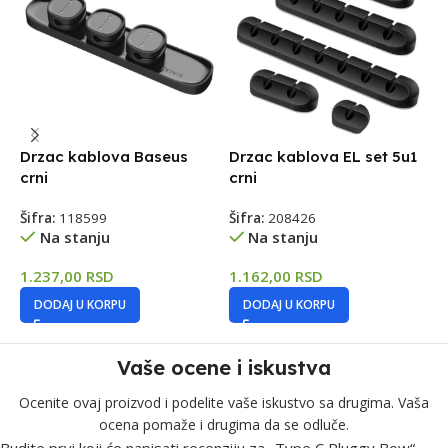
Drzac kablova Baseus
Drzac kablova EL set 5u1
D
crni
crni
1
Šifra:
118599
Šifra:
208426
Š
Na stanju
Na stanju
1.237,00
RSD
1.162,00
RSD
8
DODAJ U KORPU
DODAJ U KORPU
Vaše ocene i iskustva
Ocenite ovaj proizvod i podelite vaše iskustvo sa drugima. Vaša
ocena pomaže i drugima da se odluče.
Budite prvi koji će napisati recenziju za „Type C Pluggy Bow“