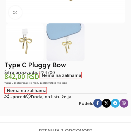
Klikni za uvećanje
Type C Pluggy Bow
Šifra proizvoda:
224700
842,00
RSD
Nema na zalihama
*Cene u maloprodaji se mogu razlikovati od web cena
Nema na zalihama
Uporedi
Dodaj na listu želja
Podeli:
PITANJA I ODGOVORI