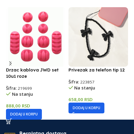
Drzac kablova JWD set
Privezak za telefon tip 12
S
10u1 roze
Šifra:
223857
Š
Na stanju
Šifra:
219699
Na stanju
658,00
RSD
7
888,00
RSD
DODAJ U KORPU
DODAJ U KORPU
Besplatna dostava.