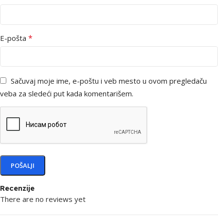
*
E-pošta
Sačuvaj moje ime, e-poštu i veb mesto u ovom pregledaču
veba za sledeći put kada komentarišem.
Recenzije
There are no reviews yet