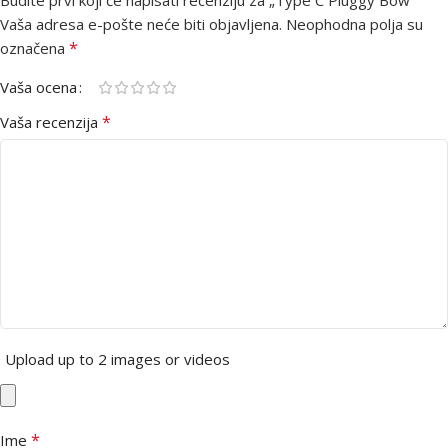
Vaša adresa e-pošte neće biti objavljena.
Neophodna polja su
*
označena
Vaša ocena
*
Vaša recenzija
Upload up to 2 images or videos
*
Ime