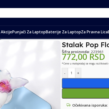
Akcije
Punjači Za Laptop
Baterije Za Laptop
Za Pravna Lica
op Flower 4
Stalak Pop Fl
Šifra proizvoda:
223961
772,00
RSD
*Cene u maloprodaji se mogu razlikovati
-
+
Očekivana isporuka: