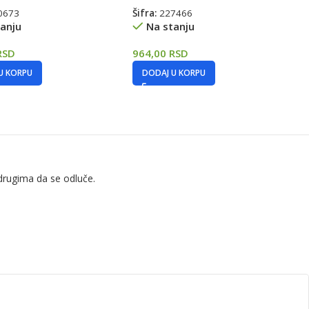
0673
Šifra:
227466
anju
Na stanju
RSD
964,00
RSD
U KORPU
DODAJ U KORPU
drugima da se odluče.