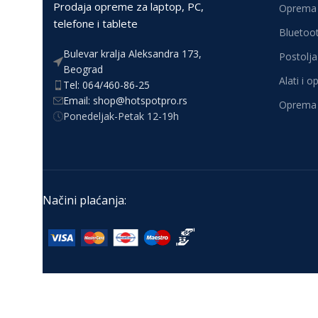
Prodaja opreme za laptop, PC,
Oprema 
telefone i tablete
Bluetoot
Bulevar kralja Aleksandra 173,
Postolja 
Beograd
Alati i 
Tel: 064/460-86-25
Email: shop@hotspotpro.rs
Oprema 
Ponedeljak-Petak 12-19h
Načini plaćanja: