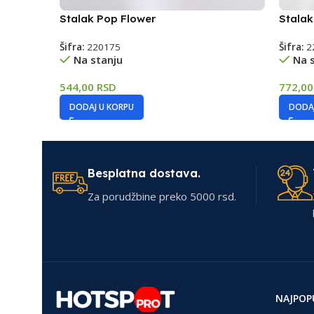
Stalak Pop Flower
Stalak
Šifra:
220175
Šifra:
2
Na stanju
Na 
544,00
RSD
772,0
DODAJ U KORPU
DODAJ
Besplatna dostava.
Za porudžbine preko 5000 rsd.
NAJPOP