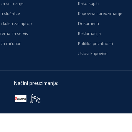
za snimanje
Kako kupiti
h slušalice
Kupovina i preuzimanje
i kuleri za laptop
Dokumenti
oprema za servis
Reklamacija
za računar
Politika privatnosti
Uslovi kupovine
Načini preuzimanja: