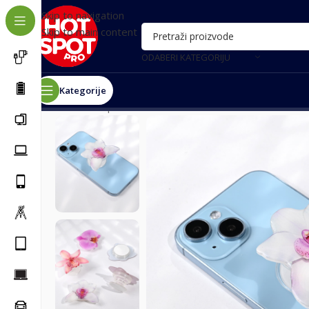
Skip to navigation
Skip to main content
ODABERI KATEGORIJU
Kategorije
Почетна
/
Oprema za telefone
/
Razni dodaci
/
Stalak P