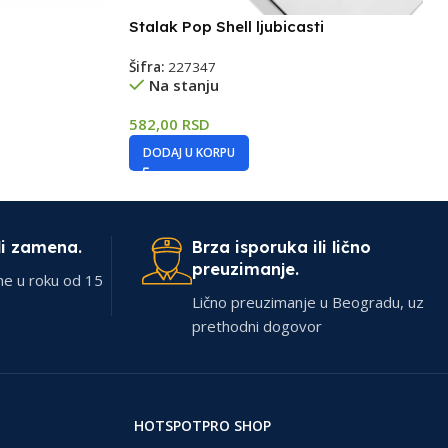
Stalak Pop Shell ljubicasti
Šifra:
227347
Na stanju
582,00
RSD
DODAJ U KORPU
li zamena.
Brza isporuka ili lično
preuzimanje.
ne u roku od 15
Lično preuzimanje u Beogradu, uz
prethodni dogovor
HOTSPOTPRO SHOP