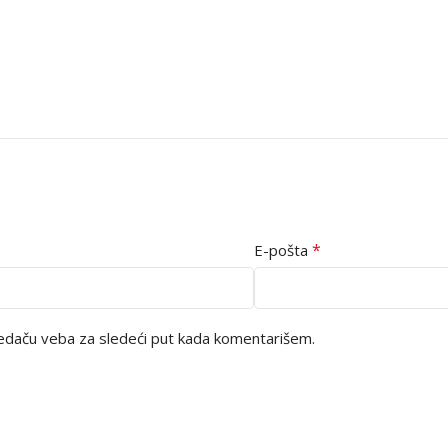
*
E-pošta
edaču veba za sledeći put kada komentarišem.