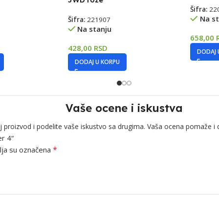
Šifra:
22
Na st
Šifra:
221907
Na stanju
658,00
428,00
RSD
DODAJ 
DODAJ U KORPU
Vaše ocene i iskustva
j proizvod i podelite vaše iskustvo sa drugima. Vaša ocena pomaže i 
er 4“
*
ja su označena