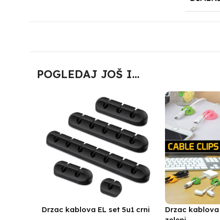
POGLEDAJ JOŠ I...
Drzac kablova EL set 5u1 crni
Drzac kablova
zeleni