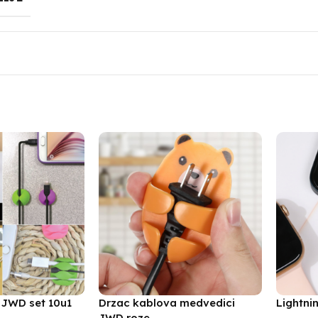
 JWD set 10u1
Drzac kablova medvedici
Lightni
JWD roze