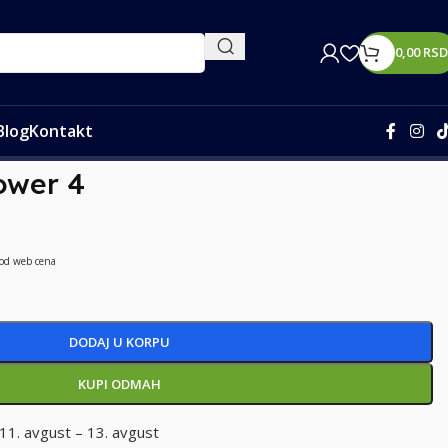
0,00
RSD
Blog
Kontakt
ower 4
 od web cena
DODAJ U KORPU
KUPI ODMAH
11. avgust – 13. avgust