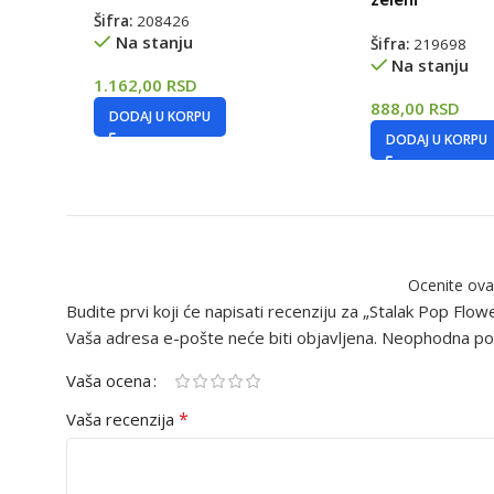
Šifra:
208426
Na stanju
Šifra:
219698
Na stanju
1.162,00
RSD
888,00
RSD
DODAJ U KORPU
DODAJ U KORPU
Ocenite ova
Budite prvi koji će napisati recenziju za „Stalak Pop Flow
Vaša adresa e-pošte neće biti objavljena.
Neophodna pol
Vaša ocena
*
Vaša recenzija