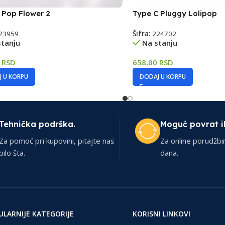
 Pop Flower 2
Type C Pluggy Lolipop
23959
Šifra:
224702
stanju
Na stanju
0
RSD
658,00
RSD
 U KORPU
DODAJ U KORPU
Tehnička podrška.
Moguć povrat i
Za pomoć pri kupovini, pitajte nas
Za online porudžbi
bilo šta.
dana.
ULARNIJE KATEGORIJE
KORISNI LINKOVI