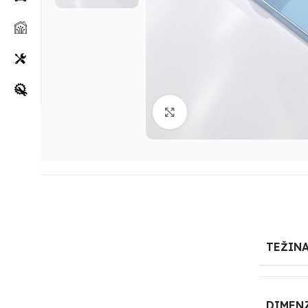
Klikni za uvećanje
TEŽIN
DIMEN