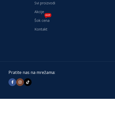
Svi proizvodi
Akcije
HOT
Šok cena
Kontakt
Pratite nas na mrežama: