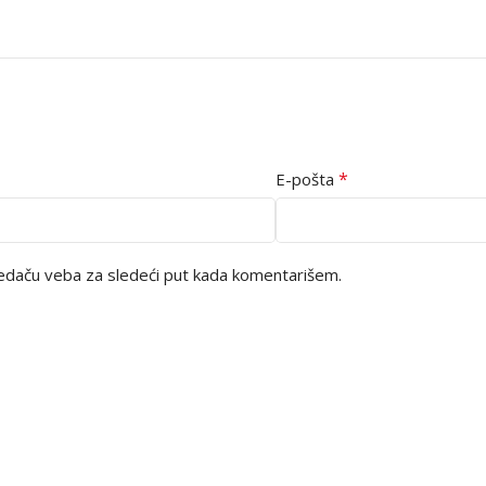
*
E-pošta
edaču veba za sledeći put kada komentarišem.