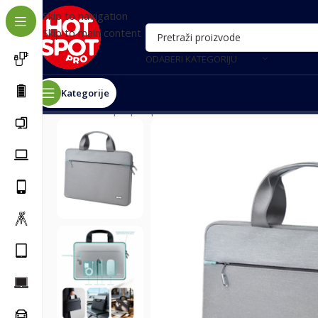
Skip to navigation
Skip to main content
ODABERI KATEGORIJU
Kategorije
Почетна
/
Laptop i oprema
/
Torbe i rančevi
/
Torba za l