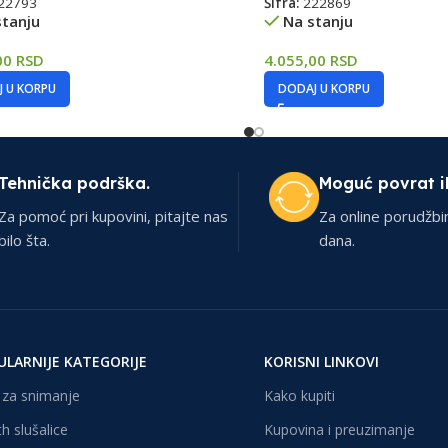
22793
Šifra:
222869
stanju
Na stanju
00
RSD
4.055,00
RSD
 U KORPU
DODAJ U KORPU
Tehnička podrška.
Moguć povrat i
Za pomoć pri kupovini, pitajte nas
Za online porudžbi
bilo šta.
dana.
ULARNIJE KATEGORIJE
KORISNI LINKOVI
za snimanje
Kako kupiti
h slušalice
Kupovina i preuzimanje