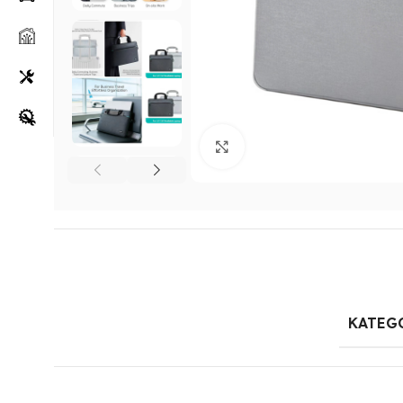
Klikni za uvećanje
KATEG