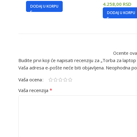
4.258,00
RSD
DODAJ U KORPU
DODAJ U KORPU
Ocenite ova
Budite prvi koji će napisati recenziju za „Torba za lapto
Vaša adresa e-pošte neće biti objavljena.
Neophodna pol
Vaša ocena
*
Vaša recenzija