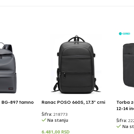
h BG-897 tamno
Ranac POSO 660S, 17.3″ crni
Torba z
12-14 i
Šifra:
218773
Na stanju
Šifra:
22
Na st
6.481,00
RSD