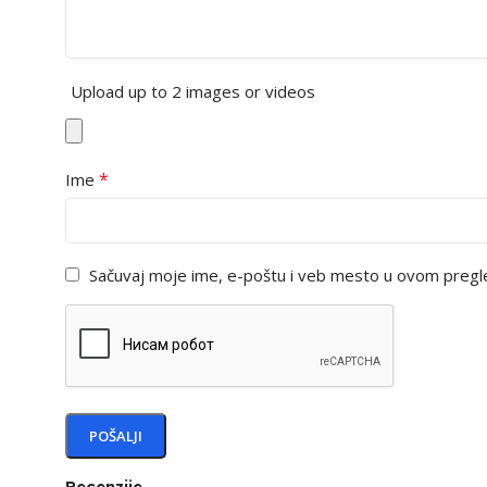
Upload up to 2 images or videos
*
Ime
Sačuvaj moje ime, e-poštu i veb mesto u ovom pregl
Recenzije