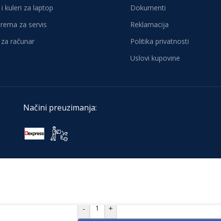
i kuleri za laptop
Dokumenti
oprema za servis
Reklamacija
za računar
Politika privatnosti
Uslovi kupovine
Načini preuzimanja:
-
+