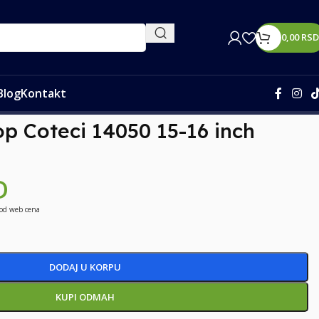
0,00
RSD
Blog
Kontakt
op Coteci 14050 15-16 inch
D
 od web cena
DODAJ U KORPU
KUPI ODMAH