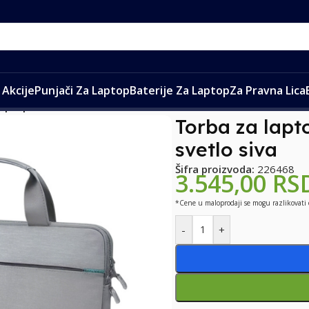
Akcije
Punjači Za Laptop
Baterije Za Laptop
Za Pravna Lica
aptop Coteci 14050 15-16 inch svetlo siva
Torba za lapt
svetlo siva
Šifra proizvoda:
226468
3.545,00
RS
*Cene u maloprodaji se mogu razlikovati
-
+