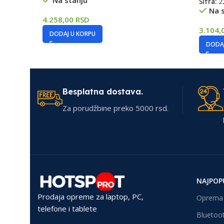
Na stanju
Šifra:
2
Na 
4.258,00
RSD
3.104,
DODAJ U KORPU
DODAJ
Besplatna dostava.
Za porudžbine preko 5000 rsd.
NAJPOP
Prodaja opreme za laptop, PC,
Oprema 
telefone i tablete
Bluetoot