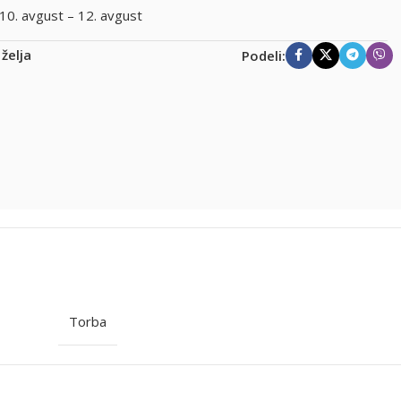
10. avgust – 12. avgust
 želja
Podeli:
Torba