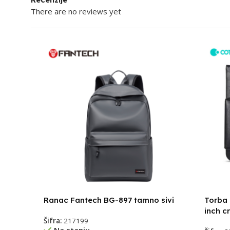
There are no reviews yet
Ranac Fantech BG-897 tamno sivi
Torba 
inch c
Šifra:
217199