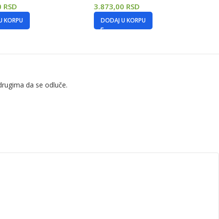
0
RSD
3.873,00
RSD
U KORPU
DODAJ U KORPU
drugima da se odluče.