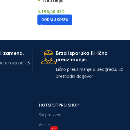
Na stanju
5.196,00
RSD
DODAJ U KORPU
li zamena.
Brza isporuka ili lično
preuzimanje.
ne u roku od 15
Lično preuzimanje u Beogradu, uz
prethodni dogovor
HOTSPOTPRO SHOP
Svi proizvodi
Akcije
HOT