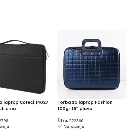
a laptop Coteci 14027
Torba za laptop Fashion
nch crna
100gr 15″ plava
2798
Šifra:
222860
anju
Na stanju