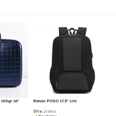
 100gr 16″
Ranac POSO 17.3″ crni
Šifra:
213415