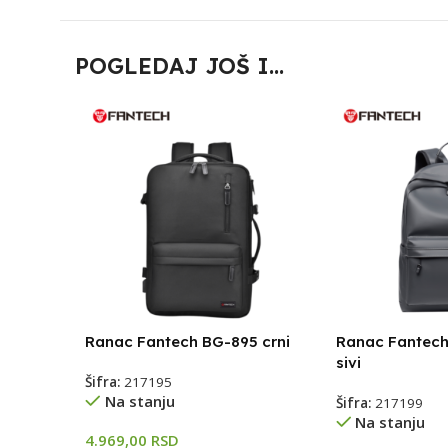
POGLEDAJ JOŠ I...
Ranac Fantech BG-895 crni
Ranac Fantec
sivi
Šifra:
217195
Na stanju
Šifra:
217199
Na stanju
4.969,00
RSD