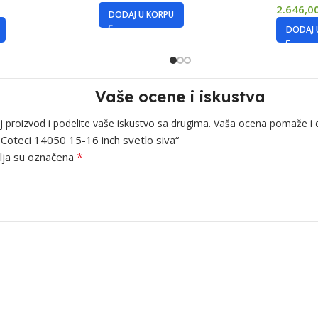
2.646,0
DODAJ U KORPU
DODAJ 
Vaše ocene i iskustva
j proizvod i podelite vaše iskustvo sa drugima. Vaša ocena pomaže i 
p Coteci 14050 15-16 inch svetlo siva“
*
ja su označena