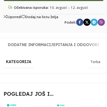
Očekivana isporuka:
10. avgust – 12. avgust
Uporedi
Dodaj na listu želja
Podeli:
DODATNE INFORMACIJE
PITANJA I ODGOVORI
KATEGORIJA
Torba
POGLEDAJ JOŠ I...