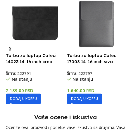
Torba za laptop Coteci
Torba za laptop Coteci
T
14023 14-16 inch crna
17008 14-16 inch siva
1
Šifra:
222791
Šifra:
222797
Š
Na stanju
Na stanju
2.189,00
RSD
1.640,00
RSD
3
DODAJ U KORPU
DODAJ U KORPU
Vaše ocene i iskustva
Ocenite ovaj proizvod i podelite vaše iskustvo sa drugima. Vaša