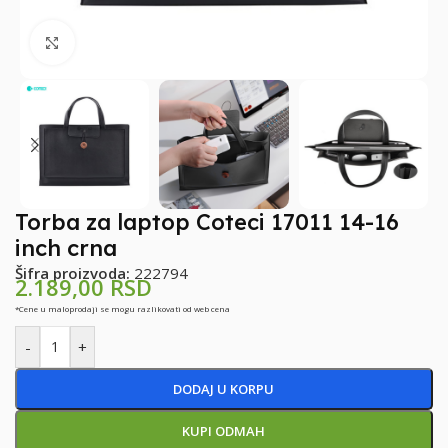
Klikni za uvećanje
Torba za laptop Coteci 17011 14-16
inch crna
Šifra proizvoda:
222794
2.189,00
RSD
*Cene u maloprodaji se mogu razlikovati od web cena
-
+
DODAJ U KORPU
KUPI ODMAH