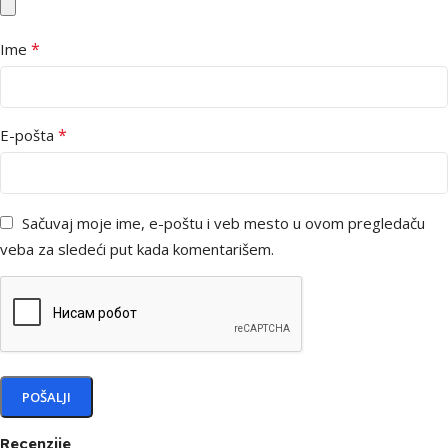
*
Ime
*
E-pošta
Sačuvaj moje ime, e-poštu i veb mesto u ovom pregledaču
veba za sledeći put kada komentarišem.
Recenzije