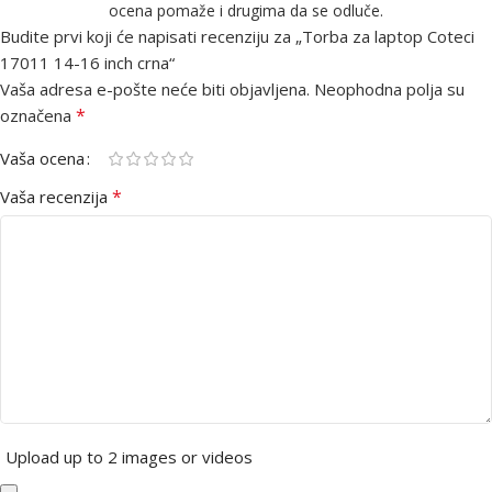
ocena pomaže i drugima da se odluče.
Budite prvi koji će napisati recenziju za „Torba za laptop Coteci
17011 14-16 inch crna“
Vaša adresa e-pošte neće biti objavljena.
Neophodna polja su
*
označena
Vaša ocena
*
Vaša recenzija
Upload up to 2 images or videos