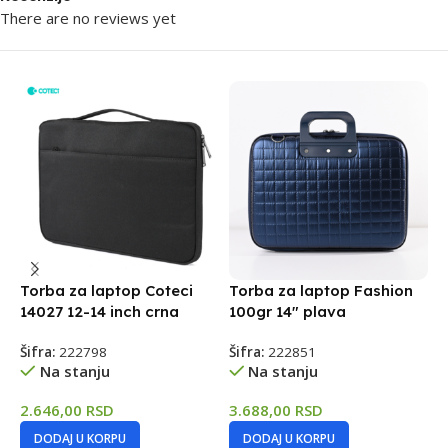
There are no reviews yet
Torba za laptop Coteci
Torba za laptop Fashion
T
14027 12-14 inch crna
100gr 14″ plava
C
Šifra:
222798
Šifra:
222851
Š
Na stanju
Na stanju
2.646,00
RSD
3.688,00
RSD
3
DODAJ U KORPU
DODAJ U KORPU