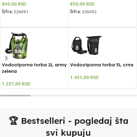
850,00
RSD
850,00
RSD
Šifra:
226091
Šifra:
226092
DODAJ U KORPU
DODAJ U KORPU
Vodootporna torba 2L army
Vodootporna torba 5L crna
zelena
1.421,00
RSD
1.237,00
RSD
🏆 Bestselleri - pogledaj šta
svi kupuju