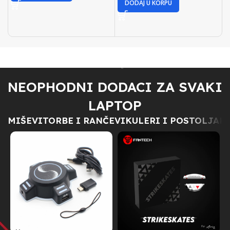
DODAJ U KORPU
NEOPHODNI DODACI ZA SVAKI
LAPTOP
MIŠEVI
TORBE I RANČEVI
KULERI I POSTOLJA
H