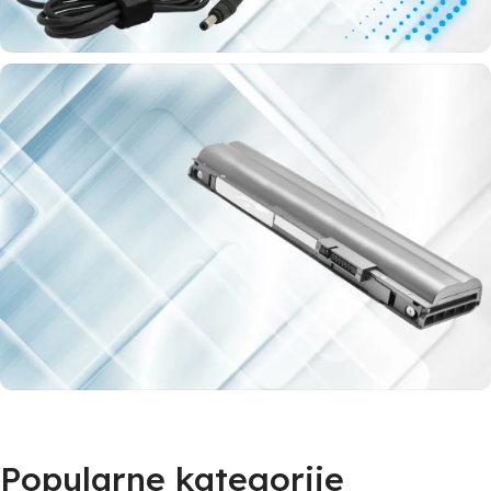
Punjači
za laptop
Za baš sve
modele
laptopova
Najveći izbor laptop baterija
Baterije za laptop
Popularne kategorije