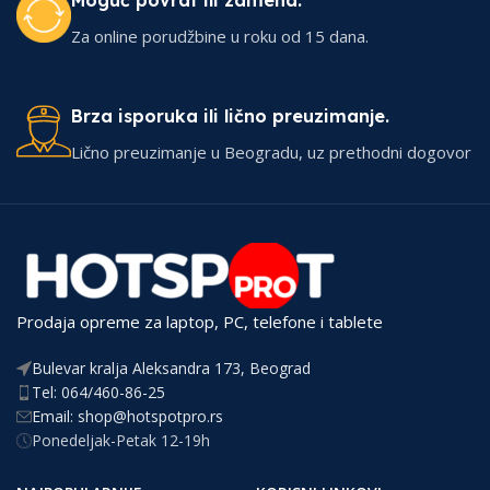
Moguć povrat ili zamena.
Za online porudžbine u roku od 15 dana.
Brza isporuka ili lično preuzimanje.
Lično preuzimanje u Beogradu, uz prethodni dogovor
Prodaja opreme za laptop, PC, telefone i tablete
Bulevar kralja Aleksandra 173, Beograd
Tel: 064/460-86-25
Email: shop@hotspotpro.rs
Ponedeljak-Petak 12-19h