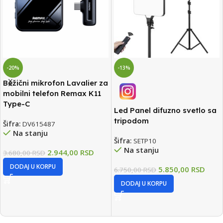
-13%
-20%
Bežični mikrofon za iPhone
REMAX
Led Panel difuzno svetlo sa
Šifra:
213403
tripodom
Na stanju
Šifra:
SETP10
Na stanju
1.880,00
RSD
2.350,00
RSD
DODAJ U KORPU
5.850,00
RSD
6.750,00
RSD
DODAJ U KORPU