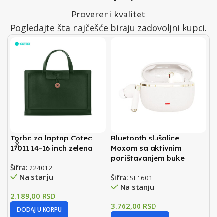
Provereni kvalitet
Pogledajte šta najčešće biraju zadovoljni kupci.
Torba za laptop Coteci
Bluetooth slušalice
B
17011 14-16 inch zelena
Moxom sa aktivnim
A
poništavanjem buke
Šifra:
224012
Na stanju
Šifra:
SL1601
Š
Na stanju
2.189,00
RSD
3.762,00
RSD
1
DODAJ U KORPU