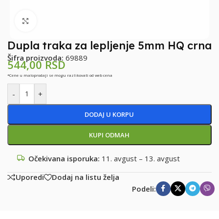
Klikni za uvećanje
Dupla traka za lepljenje 5mm HQ crna
Šifra proizvoda:
69889
544,00
RSD
*Cene u maloprodaji se mogu razlikovati od web cena
-
+
DODAJ U KORPU
KUPI ODMAH
Očekivana isporuka:
11. avgust – 13. avgust
Uporedi
Dodaj na listu želja
Podeli: