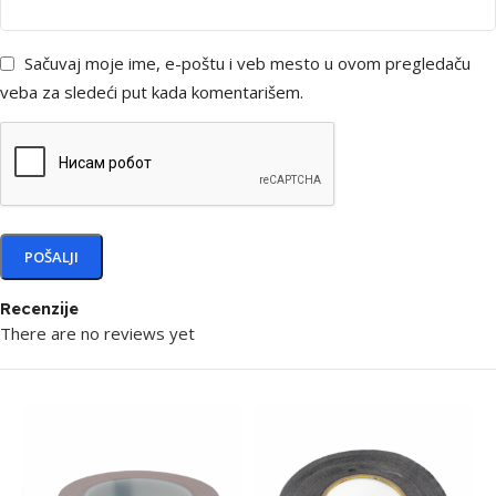
Sačuvaj moje ime, e-poštu i veb mesto u ovom pregledaču
veba za sledeći put kada komentarišem.
Recenzije
There are no reviews yet