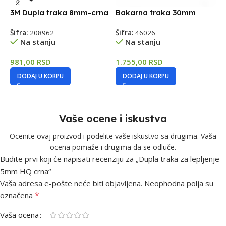
Š
3M Dupla traka 8mm-crna
Bakarna traka 30mm
Šifra:
208962
Šifra:
46026
3
Na stanju
Na stanju
981,00
RSD
1.755,00
RSD
DODAJ U KORPU
DODAJ U KORPU
Vaše ocene i iskustva
Ocenite ovaj proizvod i podelite vaše iskustvo sa drugima. Vaša
ocena pomaže i drugima da se odluče.
Budite prvi koji će napisati recenziju za „Dupla traka za lepljenje
5mm HQ crna“
Vaša adresa e-pošte neće biti objavljena.
Neophodna polja su
*
označena
Vaša ocena