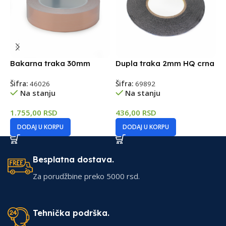
Bakarna traka 30mm
Dupla traka 2mm HQ crna
D
Šifra:
46026
Šifra:
69892
Š
Na stanju
Na stanju
1.755,00
RSD
436,00
RSD
5
DODAJ U KORPU
DODAJ U KORPU
Besplatna dostava.
Za porudžbine preko 5000 rsd.
Tehnička podrška.