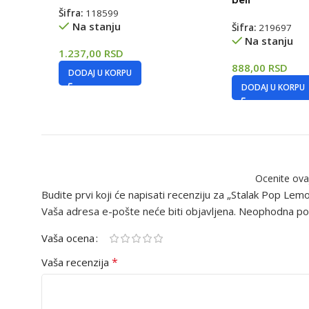
Šifra:
118599
Na stanju
Šifra:
219697
Na stanju
1.237,00
RSD
888,00
RSD
DODAJ U KORPU
DODAJ U KORPU
Ocenite ova
Budite prvi koji će napisati recenziju za „Stalak Pop Lem
Vaša adresa e-pošte neće biti objavljena.
Neophodna pol
Vaša ocena
*
Vaša recenzija