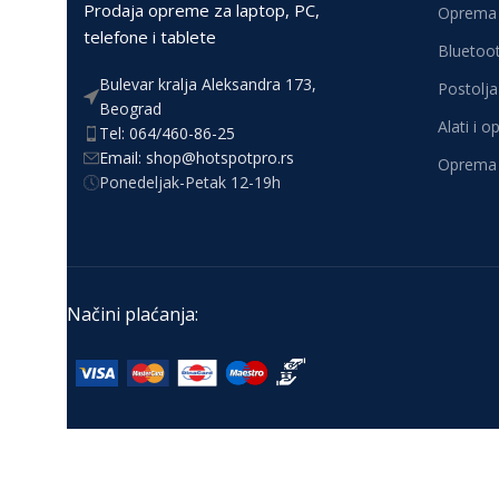
Prodaja opreme za laptop, PC,
Oprema 
telefone i tablete
Bluetoot
Bulevar kralja Aleksandra 173,
Postolja 
Beograd
Alati i 
Tel: 064/460-86-25
Email: shop@hotspotpro.rs
Oprema 
Ponedeljak-Petak 12-19h
Načini plaćanja: