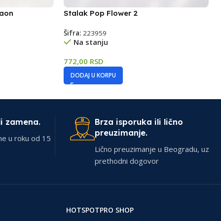
raon
Stalak Pop Flower 2
Šifra:
223959
Na stanju
772,00
RSD
DODAJ U KORPU
li zamena.
Brza isporuka ili lično
preuzimanje.
ne u roku od 15
Lično preuzimanje u Beogradu, uz
prethodni dogovor
HOTSPOTPRO SHOP