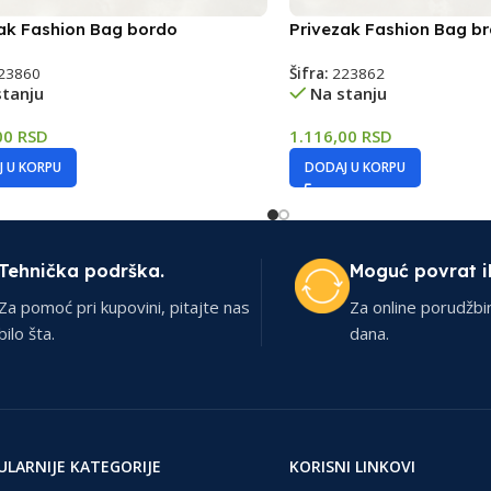
ak Fashion Bag bordo
Privezak Fashion Bag b
23860
Šifra:
223862
stanju
Na stanju
00
RSD
1.116,00
RSD
 U KORPU
DODAJ U KORPU
Tehnička podrška.
Moguć povrat i
Za pomoć pri kupovini, pitajte nas
Za online porudžbi
bilo šta.
dana.
ULARNIJE KATEGORIJE
KORISNI LINKOVI