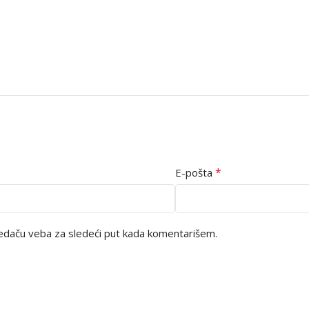
*
E-pošta
edaču veba za sledeći put kada komentarišem.