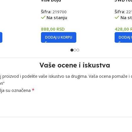
Šifra:
219700
Šifra:
22
Na stanju
Na st
888,00
RSD
428,00
DODAJ U KORPU
DODAJ 
Vaše ocene i iskustva
j proizvod i podelite vaše iskustvo sa drugima. Vaša ocena pomaže i 
on“
*
ja su označena