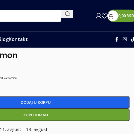
0,00
RSD
Blog
Kontakt
emon
 od web cena
DODAJ U KORPU
KUPI ODMAH
11. avgust – 13. avgust