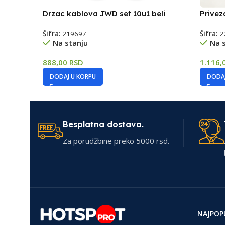
Drzac kablova JWD set 10u1 beli
Privez
Šifra:
219697
Šifra:
2
Na stanju
Na 
888,00
RSD
1.116,
DODAJ U KORPU
DODAJ
Besplatna dostava.
Za porudžbine preko 5000 rsd.
NAJPOP