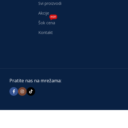
Svi proizvodi
Akcije
HOT
Šok cena
Kontakt
Pratite nas na mrežama: