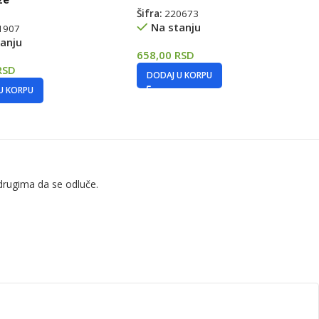
Šifra:
220673
Na stanju
1907
anju
658,00
RSD
RSD
DODAJ U KORPU
U KORPU
drugima da se odluče.