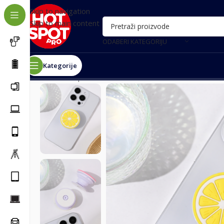
Skip to navigation
Skip to main content
ODABERI KATEGORIJU
Kategorije
Почетна
/
Oprema za telefone
/
Razni dodaci
/
Stalak P