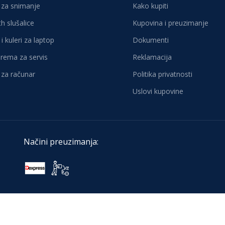
za snimanje
Kako kupiti
h slušalice
Kupovina i preuzimanje
i kuleri za laptop
Dokumenti
oprema za servis
Reklamacija
za računar
Politika privatnosti
Uslovi kupovine
Načini preuzimanja: