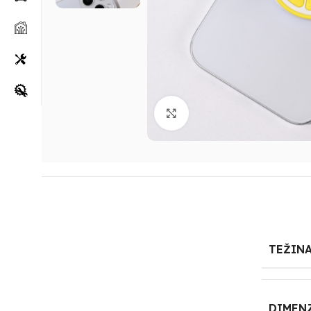
Klikni za uvećanje
TEŽIN
DIMEN