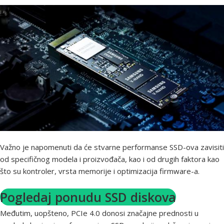
Važno je napomenuti da će stvarne performanse SSD-ova zavisiti
od specifičnog modela i proizvođača, kao i od drugih faktora kao
što su kontroler, vrsta memorije i optimizacija firmware-a.
Pogledaj ponudu SSD diskova
Međutim, uopšteno, PCIe 4.0 donosi značajne prednosti u