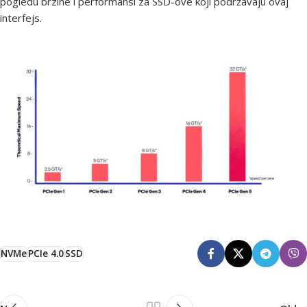
pogledu brzine i performansi za SSD-ove koji podržavaju ovaj
interfejs.
NVMe
PCIe 4.0
SSD