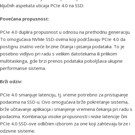
ključnih aspekata uticaja PCIe 4.0 na SSD:
Povećana propusnost:
PCIe 4.0 duplira propusnost u odnosu na prethodnu generaciju.
To omogućava NVMe SSD-ovima koji podržavaju PCIe 4.0 da
postignu znatno veće brzine čitanja i pisanja podataka. To je
posebno vidljivo pri radu s velikim datotekama ili prilikom
multitaskinga, gde brzi prenos podataka poboljšava ukupne
performanse sistema.
Brži odziv:
PCIe 4.0 smanjuje latenciju, tj. vreme potrebno za pristupanje
podacima na SSD-u. Ovo omogućava brže pokretanje sistema,
brže učitavanje aplikacija i smanjenje vremena čekanja pri radu s
podacima. Kombinacija visoke propusnosti i niske latencije čini
PCIe 4.0 SSD-ove odličnim izborom za one koji zahtevaju brze i
odzivne sisteme.