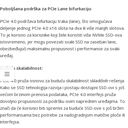
Poboljšana podrška za PCIe Lane bifurkaciju:
PCIe 4.0 podržava bifurkaciju traka (lane), što omogućava
deljenje jednog PCIe 4.0 x16 slota na dva ili više manjih slotova.
To je korisno za korisnike koji žele koristiti više NVMe SSD-ova
istovremeno, jer mogu povezati svaki SSD na zaseban lane,
obezbeđujući maksimalnu propusnost i performanse za svaki
uređaj.
Buduća skalabilnost:
PCIe 4.0 pruža osnovu za buduću skalabilnost skladišnih rešenja.
Kako se SSD tehnologija razvija i postaju dostupni SSD-ovi s još
većom brzinom prenosa podataka, PCIe 4.0 interfejs pruža
dovoljno propusnosti za podršku ovim naprednim uređajima. To
znači da će korisnici biti spremni za buduće SSD-ove s još bržim
performansama bez potrebe za nadogradnjom matične ploče ili
interfejsa.