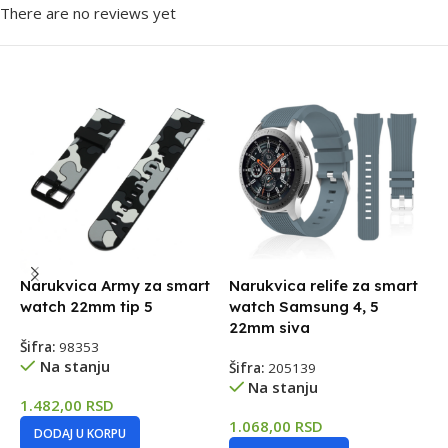
There are no reviews yet
Narukvica Army za smart
Narukvica relife za smart
N
watch 22mm tip 5
watch Samsung 4, 5
4
22mm siva
Šifra:
98353
Š
Na stanju
Šifra:
205139
Na stanju
1.482,00
RSD
1
1.068,00
RSD
DODAJ U KORPU