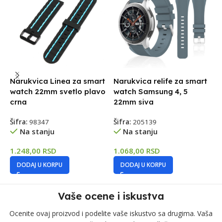
Narukvica Linea za smart
Narukvica relife za smart
N
watch 22mm svetlo plavo
watch Samsung 4, 5
4
crna
22mm siva
Š
Šifra:
98347
Šifra:
205139
Na stanju
Na stanju
1
1.248,00
RSD
1.068,00
RSD
DODAJ U KORPU
DODAJ U KORPU
Vaše ocene i iskustva
Ocenite ovaj proizvod i podelite vaše iskustvo sa drugima. Vaša