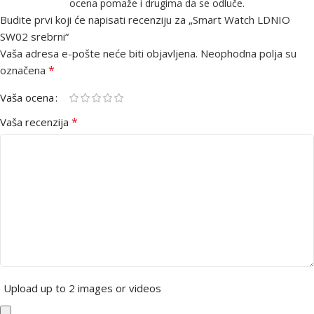
ocena pomaže i drugima da se odluče.
Budite prvi koji će napisati recenziju za „Smart Watch LDNIO
SW02 srebrni“
Vaša adresa e-pošte neće biti objavljena.
Neophodna polja su
*
označena
Vaša ocena
*
Vaša recenzija
Upload up to 2 images or videos