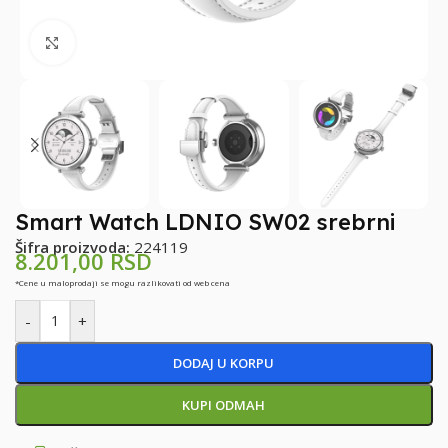
Klikni za uvećanje
Smart Watch LDNIO SW02 srebrni
Šifra proizvoda:
224119
8.201,00
RSD
*Cene u maloprodaji se mogu razlikovati od web cena
-
+
DODAJ U KORPU
KUPI ODMAH