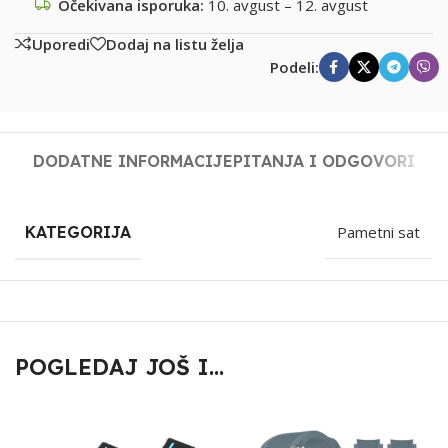
Očekivana isporuka:
10. avgust – 12. avgust
Uporedi
Dodaj na listu želja
Podeli:
DODATNE INFORMACIJE
PITANJA I ODGOVORI
KATEGORIJA
Pametni sat
POGLEDAJ JOŠ I...