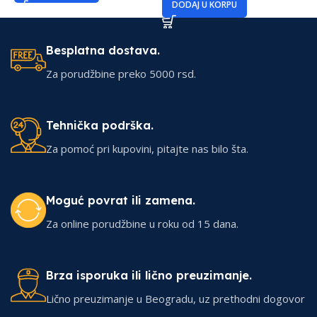
DODAJ U KORPU
Besplatna dostava.
Za porudžbine preko 5000 rsd.
Tehnička podrška.
Za pomoć pri kupovini, pitajte nas bilo šta.
Moguć povrat ili zamena.
Za online porudžbine u roku od 15 dana.
Brza isporuka ili lično preuzimanje.
Lično preuzimanje u Beogradu, uz prethodni dogovor