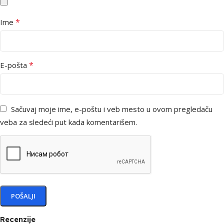
*
Ime
*
E-pošta
Sačuvaj moje ime, e-poštu i veb mesto u ovom pregledaču
veba za sledeći put kada komentarišem.
Recenzije