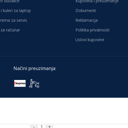
h slušalice
Kupovina i preuzimanje
i kuleri za laptop
Dokumenti
oprema za servis
Reklamacija
za računar
Politika privatnosti
Uslovi kupovine
Načini preuzimanja:
-
+