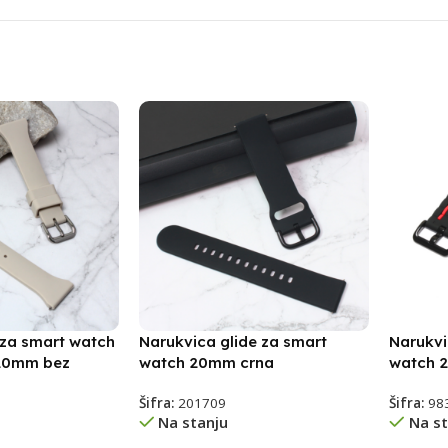
 za smart watch
Narukvica glide za smart
Narukvi
 20mm bez
watch 20mm crna
watch 
Šifra:
201709
Šifra:
98
Na stanju
Na st