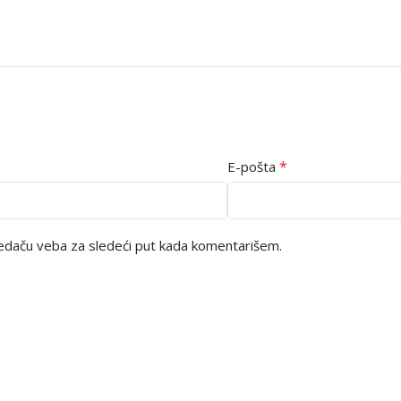
*
E-pošta
edaču veba za sledeći put kada komentarišem.