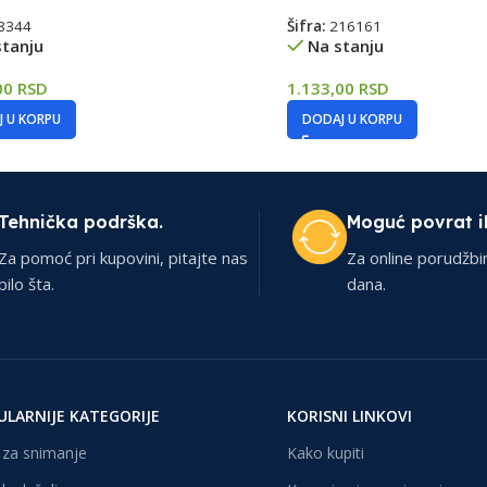
8344
Šifra:
216161
stanju
Na stanju
00
RSD
1.133,00
RSD
 U KORPU
DODAJ U KORPU
Tehnička podrška.
Moguć povrat i
Za pomoć pri kupovini, pitajte nas
Za online porudžbi
bilo šta.
dana.
ULARNIJE KATEGORIJE
KORISNI LINKOVI
za snimanje
Kako kupiti