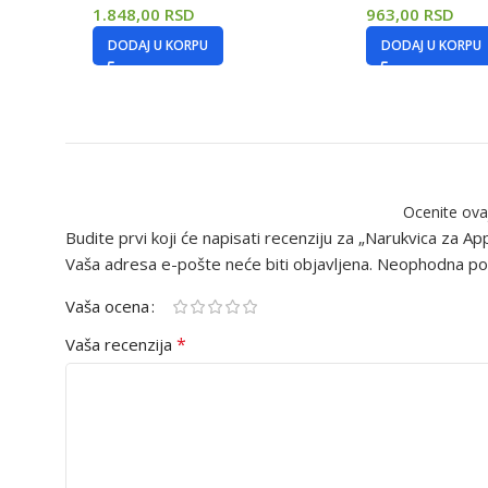
1.848,00
RSD
963,00
RSD
DODAJ U KORPU
DODAJ U KORPU
Ocenite ova
Budite prvi koji će napisati recenziju za „Narukvica za
Vaša adresa e-pošte neće biti objavljena.
Neophodna pol
Vaša ocena
*
Vaša recenzija