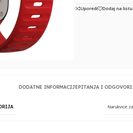
Uporedi
Dodaj na listu
DODATNE INFORMACIJE
PITANJA I ODGOVORI
ORIJA
Narukvice z