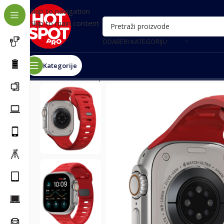
Skip to navigation
Skip to main content
ODABERI KATEGORIJU
Kategorije
Почетна
/
Smart oprema
/
Pametni satovi
/
Narukvica z