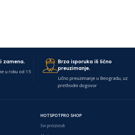
li zamena.
Brza isporuka ili lično
preuzimanje.
ne u roku od 15
Lično preuzimanje u Beogradu, uz
prethodni dogovor
HOTSPOTPRO SHOP
Svi proizvodi