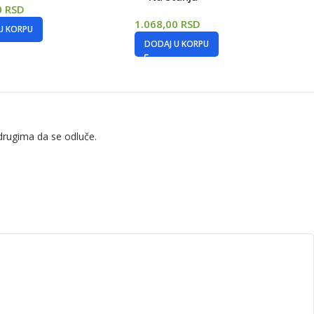
0
RSD
1.068,00
RSD
U KORPU
DODAJ U KORPU
drugima da se odluče.