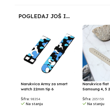
POGLEDAJ JOŠ I...
Narukvica Army za smart
Narukvica flat
watch 22mm tip 6
Samsung 4, 5
Šifra:
98354
Šifra:
205159
Na stanju
Na stanju