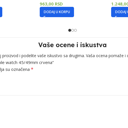
963,00
RSD
1.248,0
DODAJ U KORPU
DODAJ 
Vaše ocene i iskustva
j proizvod i podelite vaše iskustvo sa drugima. Vaša ocena pomaže i 
 Apple watch 45/49mm crvena“
*
ja su označena