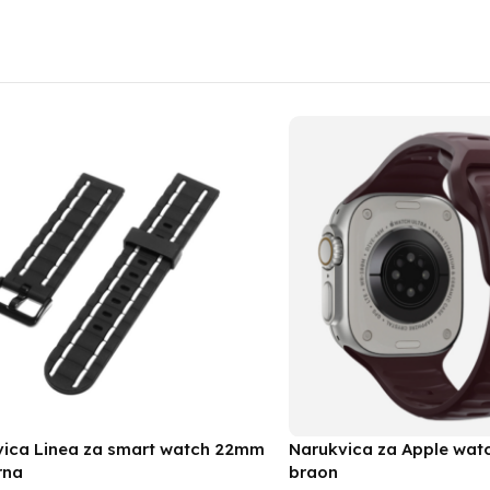
vica Linea za smart watch 22mm
Narukvica za Apple wa
rna
braon