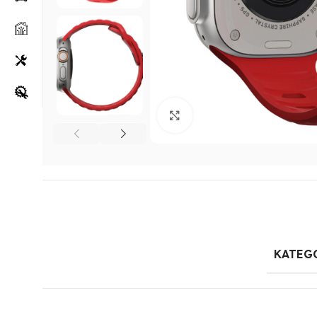
Klikni za uvećanje
KATEG