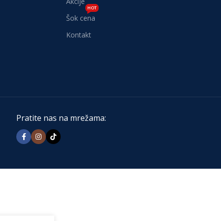
Akcije
HOT
Šok cena
Kontakt
Pratite nas na mrežama: