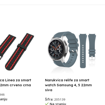
ca Linea za smart
Narukvica relife za smart
22mm crveno crna
watch Samsung 4, 5 22mm
siva
346
anju
Šifra:
205139
Na stanju