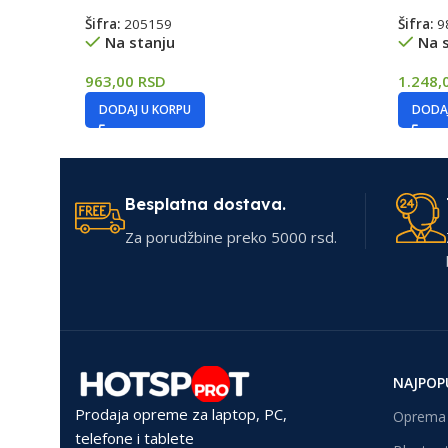
Šifra:
205159
Šifra:
9
Na stanju
Na 
963,00
RSD
1.248,
DODAJ U KORPU
DODAJ
Besplatna dostava.
Za porudžbine preko 5000 rsd.
NAJPOP
Prodaja opreme za laptop, PC,
Oprema 
telefone i tablete