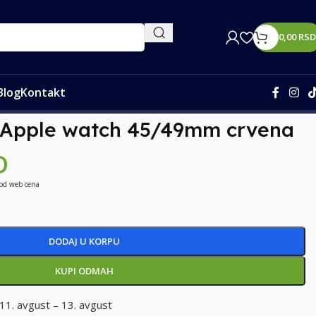
0,00
RSD
Blog
Kontakt
 Apple watch 45/49mm crvena
D
 od web cena
DODAJ U KORPU
KUPI ODMAH
11. avgust – 13. avgust