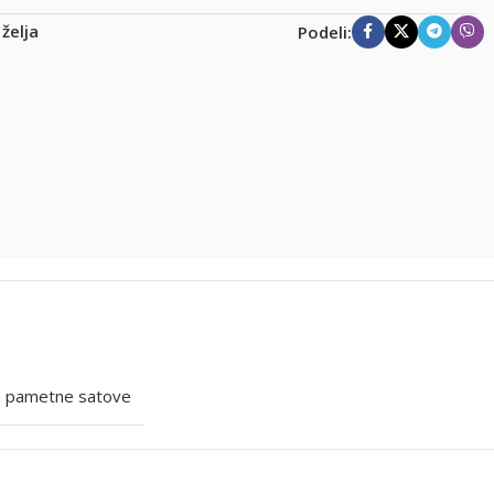
 želja
Podeli:
a pametne satove