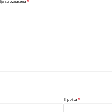
*
ja su označena
*
E-pošta