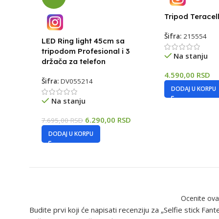
Tripod Teracel
Šifra:
215554
LED Ring light 45cm sa
tripodom Profesional i 3
Na stanju
držača za telefon
4.590,00
RSD
Šifra:
DV055214
DODAJ U KORPU
Na stanju
6.290,00
RSD
7.695,00
RSD
DODAJ U KORPU
Ocenite ova
Budite prvi koji će napisati recenziju za „Selfie stick Fant