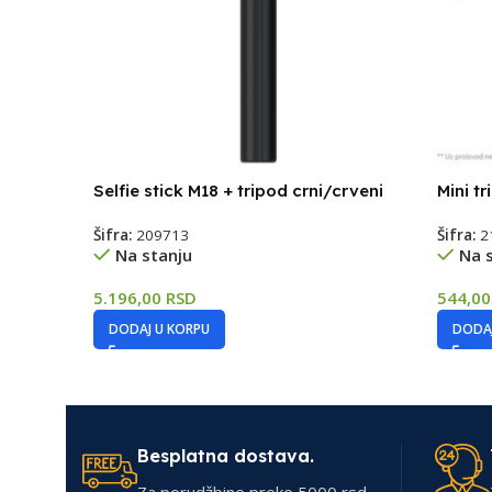
Selfie stick M18 + tripod crni/crveni
Mini t
Šifra:
209713
Šifra:
2
Na stanju
Na 
5.196,00
RSD
544,0
DODAJ U KORPU
DODAJ
Besplatna dostava.