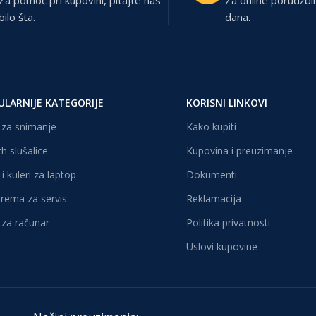
Za pomoć pri kupovini, pitajte nas
Za online porudžbi
bilo šta.
dana.
ULARNIJE KATEGORIJE
KORISNI LINKOVI
za snimanje
Kako kupiti
h slušalice
Kupovina i preuzimanje
i kuleri za laptop
Dokumenti
oprema za servis
Reklamacija
za računar
Politika privatnosti
Uslovi kupovine