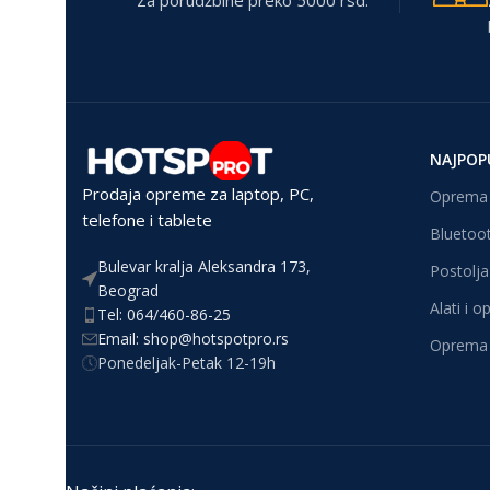
Za porudžbine preko 5000 rsd.
NAJPOP
Prodaja opreme za laptop, PC,
Oprema 
telefone i tablete
Bluetoot
Bulevar kralja Aleksandra 173,
Postolja 
Beograd
Alati i 
Tel: 064/460-86-25
Email: shop@hotspotpro.rs
Oprema 
Ponedeljak-Petak 12-19h