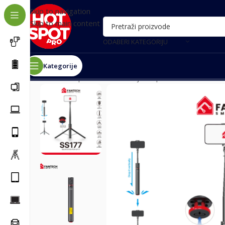
Skip to navigation
Skip to main content
ODABERI KATEGORIJU
Kategorije
Почетна
/
Oprema za snimanje
/
Tripodi
/
Selfie stick F