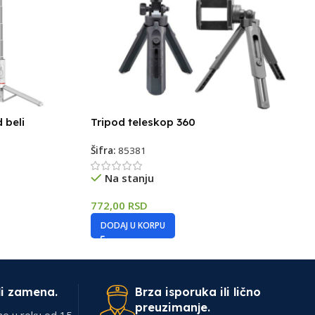
 beli
Tripod teleskop 360
Šifra:
85381
Na stanju
772,00
RSD
DODAJ U KORPU
li zamena.
Brza isporuka ili lično
preuzimanje.