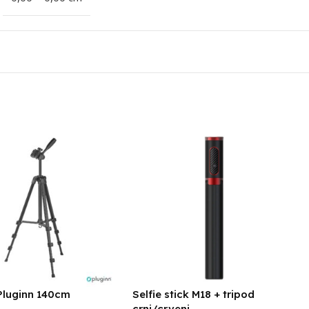
Pluginn 140cm
Selfie stick M18 + tripod
crni/crveni