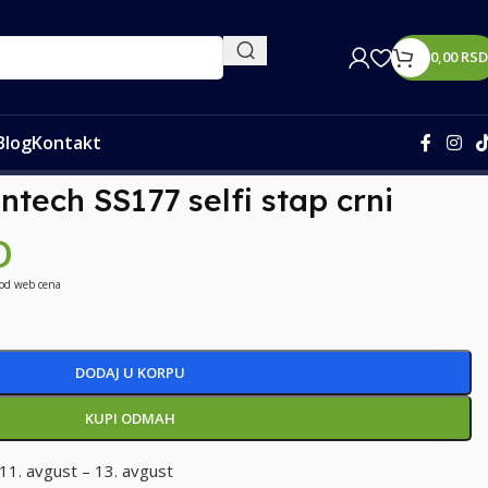
0,00
RSD
Blog
Kontakt
antech SS177 selfi stap crni
D
 od web cena
DODAJ U KORPU
KUPI ODMAH
11. avgust – 13. avgust