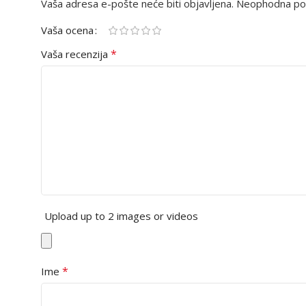
Vaša adresa e-pošte neće biti objavljena.
Neophodna pol
Vaša ocena
*
Vaša recenzija
Upload up to 2 images or videos
*
Ime