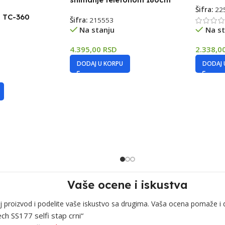
Šifra:
22
l TC-360
Šifra:
215553
Na stanju
Na st
4.395,00
RSD
2.338,0
DODAJ U KORPU
DODAJ 
Vaše ocene i iskustva
j proizvod i podelite vaše iskustvo sa drugima. Vaša ocena pomaže i 
ech SS177 selfi stap crni“