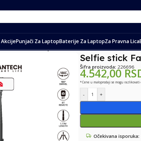
Akcije
Punjači Za Laptop
Baterije Za Laptop
Za Pravna Lica
antech SS177 selfi stap crni
Selfie stick F
Šifra proizvoda:
226696
4.542,00
RS
*Cene u maloprodaji se mogu razlikovati
-
+
Očekivana isporuka: