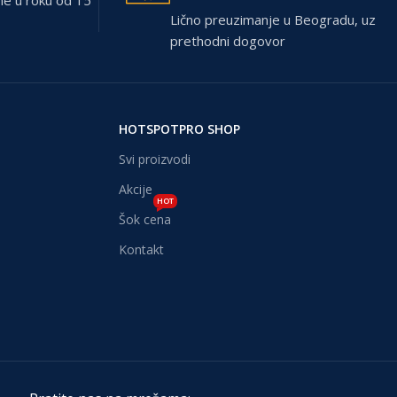
ne u roku od 15
Lično preuzimanje u Beogradu, uz
prethodni dogovor
HOTSPOTPRO SHOP
Svi proizvodi
Akcije
HOT
Šok cena
Kontakt