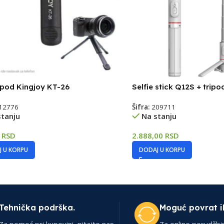
ripod Kingjoy KT-26
Selfie stick Q12S + tripod
12776
Šifra:
209711
stanju
Na stanju
0
RSD
2.888,00
RSD
 U KORPU
DODAJ U KORPU
Tehnička podrška.
Moguć povrat i