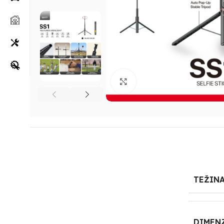
Klikni za uvećanje
TEŽIN
DIMEN