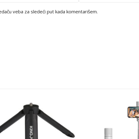
edaču veba za sledeći put kada komentarišem.