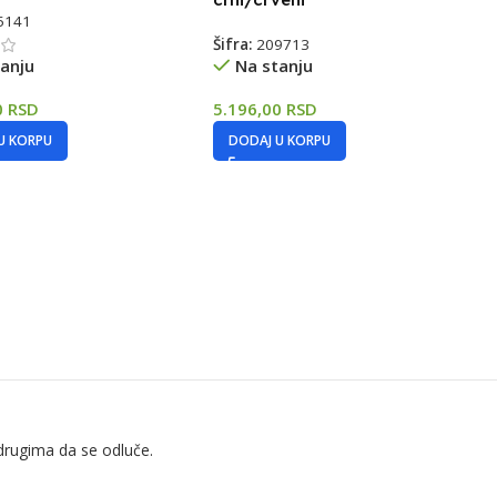
5141
Šifra:
209713
anju
Na stanju
0
RSD
5.196,00
RSD
U KORPU
DODAJ U KORPU
drugima da se odluče.