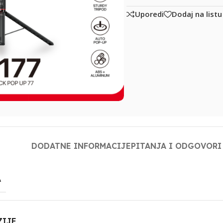
Uporedi
Dodaj na listu
DODATNE INFORMACIJE
PITANJA I ODGOVORI
A
ZIJE