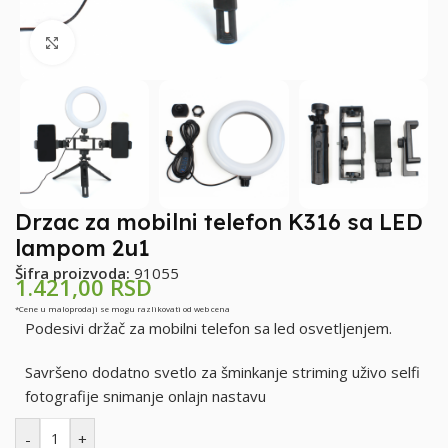
Klikni za uvećanje
Drzac za mobilni telefon K316 sa LED
lampom 2u1
Šifra proizvoda:
91055
1.421,00
RSD
*Cene u maloprodaji se mogu razlikovati od web cena
Podesivi držač za mobilni telefon sa led osvetljenjem.
Savršeno dodatno svetlo za šminkanje striming uživo selfi
fotografije snimanje onlajn nastavu
-
+