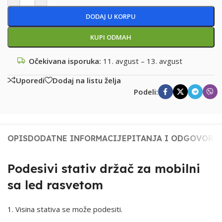
DODAJ U KORPU
KUPI ODMAH
Očekivana isporuka:
11. avgust – 13. avgust
Uporedi
Dodaj na listu želja
Podeli:
OPIS
DODATNE INFORMACIJE
PITANJA I ODGOVORI
Podesivi stativ držač za mobilni
sa led rasvetom
1. Visina stativa se može podesiti.