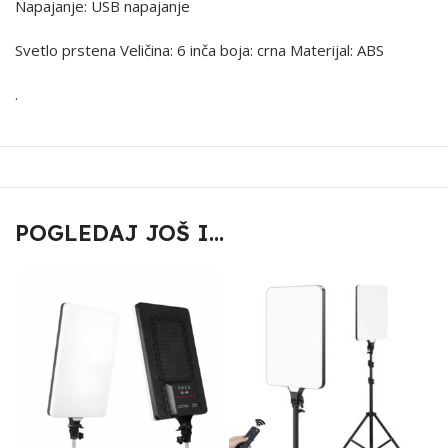
Napajanje: USB napajanje
Svetlo prstena Veličina: 6 inča boja: crna Materijal: ABS
.
POGLEDAJ JOŠ I...