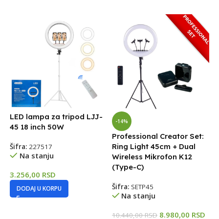
LED lampa za tripod LJJ-
T
-14%
45 18 inch 50W
Professional Creator Set:
Š
Ring Light 45cm + Dual
Šifra:
227517
Na stanju
Wireless Mikrofon K12
3
(Type-C)
3.256,00
RSD
Šifra:
SETP45
DODAJ U KORPU
Na stanju
8.980,00
RSD
10.440,00
RSD