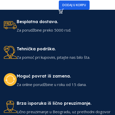
DODAJ U KORPU
Besplatna dostava.
Za porudžbine preko 5000 rsd.
Tehnička podrška.
Za pomoć pri kupovini, pitajte nas bilo šta.
Moguć povrat ili zamena.
Za online porudžbine u roku od 15 dana.
Brza isporuka ili lično preuzimanje.
Lično preuzimanje u Beogradu, uz prethodni dogovor