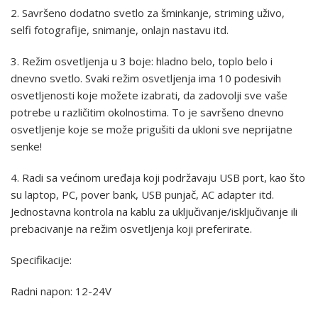
2. Savršeno dodatno svetlo za šminkanje, striming uživo,
selfi fotografije, snimanje, onlajn nastavu itd.
3. Režim osvetljenja u 3 boje: hladno belo, toplo belo i
dnevno svetlo. Svaki režim osvetljenja ima 10 podesivih
osvetljenosti koje možete izabrati, da zadovolji sve vaše
potrebe u različitim okolnostima. To je savršeno dnevno
osvetljenje koje se može prigušiti da ukloni sve neprijatne
senke!
4. Radi sa većinom uređaja koji podržavaju USB port, kao što
su laptop, PC, pover bank, USB punjač, AC adapter itd.
Jednostavna kontrola na kablu za uključivanje/isključivanje ili
prebacivanje na režim osvetljenja koji preferirate.
Specifikacije:
Radni napon: 12-24V