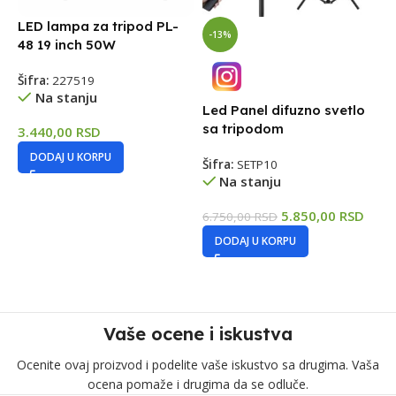
LED lampa za tripod PL-
-13%
48 19 inch 50W
Šifra:
227519
Na stanju
Led Panel difuzno svetlo
L
sa tripodom
t
3.440,00
RSD
d
DODAJ U KORPU
Šifra:
SETP10
Na stanju
Š
5.850,00
RSD
6.750,00
RSD
DODAJ U KORPU
7
Vaše ocene i iskustva
Ocenite ovaj proizvod i podelite vaše iskustvo sa drugima. Vaša
ocena pomaže i drugima da se odluče.