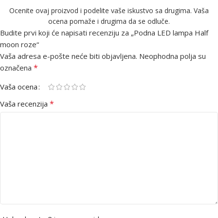
Ocenite ovaj proizvod i podelite vaše iskustvo sa drugima. Vaša
ocena pomaže i drugima da se odluče.
Budite prvi koji će napisati recenziju za „Podna LED lampa Half
moon roze“
Vaša adresa e-pošte neće biti objavljena.
Neophodna polja su
*
označena
Vaša ocena
*
Vaša recenzija