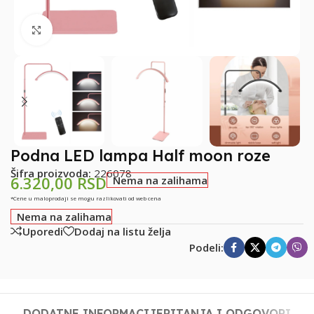
Klikni za uvećanje
Podna LED lampa Half moon roze
Šifra proizvoda:
226078
6.320,00
RSD
Nema na zalihama
*Cene u maloprodaji se mogu razlikovati od web cena
Nema na zalihama
Uporedi
Dodaj na listu želja
Podeli:
DODATNE INFORMACIJE
PITANJA I ODGOVORI