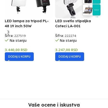
LED lampa za tripod PL-
LED svetlo stipaljka
48 19 inch 50W
Coteci LA-001
Šifra:
227519
Šifra:
222274
Na stanju
Na stanju
L
t
3.440,00
RSD
3.247,00
RSD
d
DODAJ U KORPU
DODAJ U KORPU
Š
7
Vaše ocene i iskustva