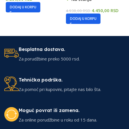
DODAJ U KORPU
4.450,00
RSD
4.938,00
RSD
3
DODAJ U KORPU
Besplatna dostava.
Za porudžbine preko 5000 rsd.
Tehnička podrška.
Za pomoć pri kupovini, pitajte nas bilo šta.
Moguć povrat ili zamena.
Za online porudžbine u roku od 15 dana.