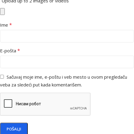
Upload up to 2 images or videos
*
Ime
*
E-pošta
Sačuvaj moje ime, e-poštu i veb mesto u ovom pregledaču
veba za sledeći put kada komentarišem.