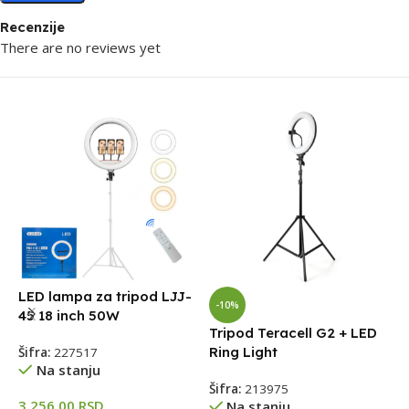
Recenzije
There are no reviews yet
LED lampa za tripod LJJ-
-10%
45 18 inch 50W
Tripod Teracell G2 + LED
L
Ring Light
t
Šifra:
227517
Na stanju
t
Šifra:
213975
3.256,00
RSD
Na stanju
Š