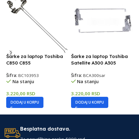
Šarke za laptop Toshiba
Šarke za laptop Toshiba
Š
C850 C855
Satellite A300 A305
S
Šifra:
BC103953
Šifra:
BCA300sar
Š
Na stanju
Na stanju
3.220,00
RSD
3.220,00
RSD
3
DODAJ U KORPU
DODAJ U KORPU
Besplatna dostava.
Za porudžbine preko 5000 rsd.