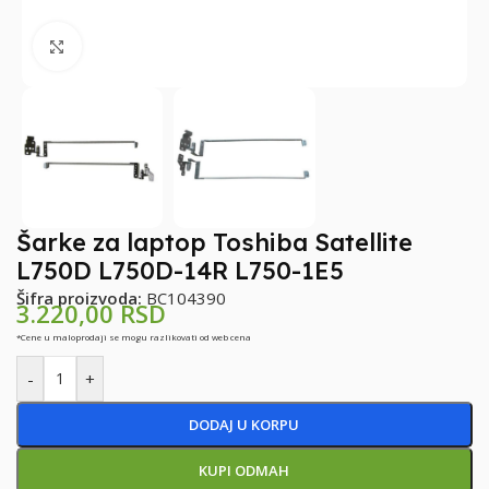
Klikni za uvećanje
Šarke za laptop Toshiba Satellite
L750D L750D-14R L750-1E5
Šifra proizvoda:
BC104390
3.220,00
RSD
*Cene u maloprodaji se mogu razlikovati od web cena
-
+
DODAJ U KORPU
KUPI ODMAH