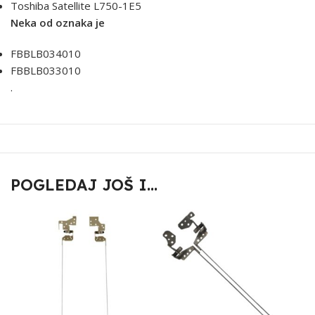
Toshiba Satellite L750-1E5
Neka od oznaka je
FBBLB034010
FBBLB033010
.
POGLEDAJ JOŠ I...