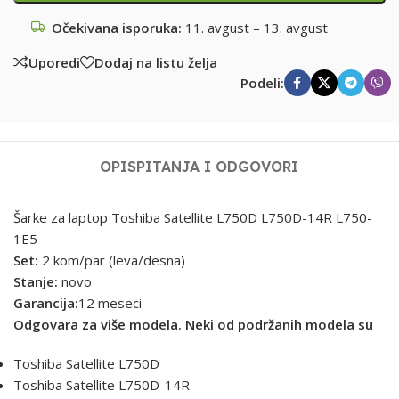
Očekivana isporuka:
11. avgust – 13. avgust
Uporedi
Dodaj na listu želja
Podeli:
OPIS
PITANJA I ODGOVORI
Šarke za laptop Toshiba Satellite L750D L750D-14R L750-
1E5
Set:
2 kom/par (leva/desna)
Stanje:
novo
Garancija:
12 meseci
Odgovara za više modela. Neki od podržanih modela su
Toshiba Satellite L750D
Toshiba Satellite L750D-14R