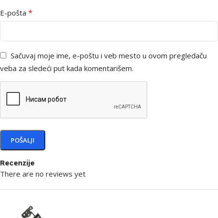
*
E-pošta
Sačuvaj moje ime, e-poštu i veb mesto u ovom pregledaču
veba za sledeći put kada komentarišem.
Recenzije
There are no reviews yet