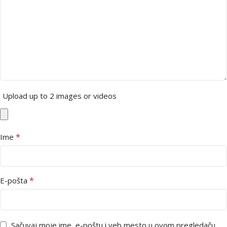
Upload up to 2 images or videos
*
Ime
*
E-pošta
Sačuvaj moje ime, e-poštu i veb mesto u ovom pregledaču