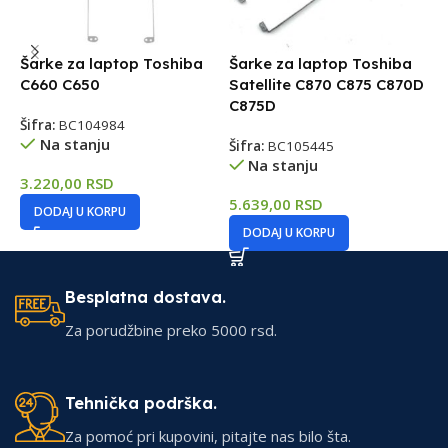
Šarke za laptop Toshiba
Šarke za laptop Toshiba
Š
C660 C650
Satellite C870 C875 C870D
S
C875D
Šifra:
BC104984
Š
Na stanju
Šifra:
BC105445
Na stanju
3.220,00
RSD
3
5.639,00
RSD
DODAJ U KORPU
DODAJ U KORPU
Besplatna dostava.
Za porudžbine preko 5000 rsd.
Tehnička podrška.
Za pomoć pri kupovini, pitajte nas bilo šta.