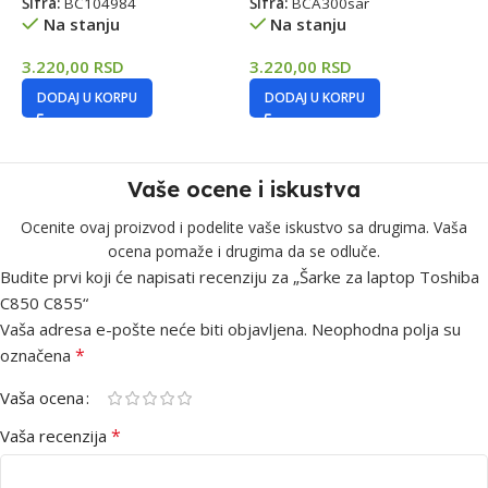
Šifra:
BC104984
Šifra:
BCA300sar
Na stanju
Na stanju
Š
3.220,00
RSD
3.220,00
RSD
5
DODAJ U KORPU
DODAJ U KORPU
Vaše ocene i iskustva
Ocenite ovaj proizvod i podelite vaše iskustvo sa drugima. Vaša
ocena pomaže i drugima da se odluče.
Budite prvi koji će napisati recenziju za „Šarke za laptop Toshiba
C850 C855“
Vaša adresa e-pošte neće biti objavljena.
Neophodna polja su
*
označena
Vaša ocena
*
Vaša recenzija