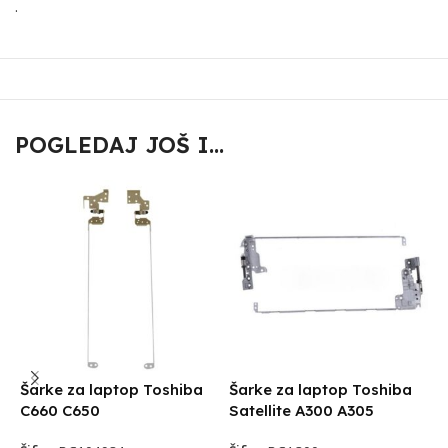
.
POGLEDAJ JOŠ I...
Šarke za laptop Toshiba
Šarke za laptop Toshiba
Š
C660 C650
Satellite A300 A305
S
C