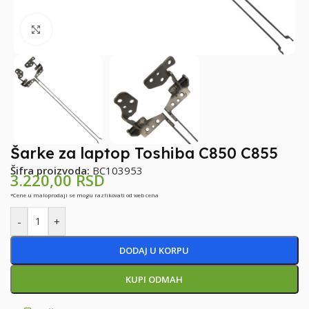
Klikni za uvećanje
Šarke za laptop Toshiba C850 C855
Šifra proizvoda:
BC103953
3.220,00
RSD
*Cene u maloprodaji se mogu razlikovati od web cena
-
+
DODAJ U KORPU
KUPI ODMAH