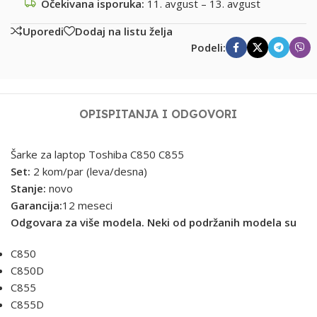
Očekivana isporuka:
11. avgust – 13. avgust
Uporedi
Dodaj na listu želja
Podeli:
OPIS
PITANJA I ODGOVORI
Šarke za laptop Toshiba C850 C855
Set:
2 kom/par (leva/desna)
Stanje:
novo
Garancija:
12 meseci
Odgovara za više modela. Neki od podržanih modela su
C850
C850D
C855
C855D