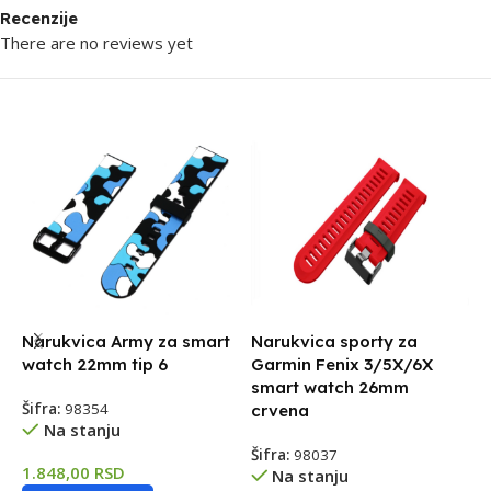
Recenzije
There are no reviews yet
Narukvica Army za smart
Narukvica sporty za
N
watch 22mm tip 6
Garmin Fenix 3/5X/6X
4
smart watch 26mm
Šifra:
98354
Š
crvena
Na stanju
Šifra:
98037
1.848,00
RSD
1
Na stanju