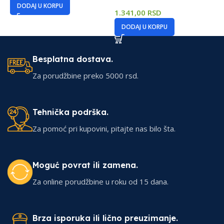
DODAJ U KORPU
1.341,00
RSD
DODAJ U KORPU
Besplatna dostava.
Za porudžbine preko 5000 rsd.
Tehnička podrška.
Za pomoć pri kupovini, pitajte nas bilo šta.
Moguć povrat ili zamena.
Za online porudžbine u roku od 15 dana.
Brza isporuka ili lično preuzimanje.