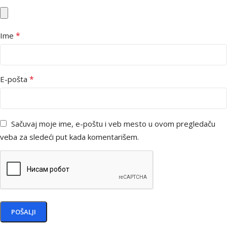
*
Ime
*
E-pošta
Sačuvaj moje ime, e-poštu i veb mesto u ovom pregledaču
veba za sledeći put kada komentarišem.