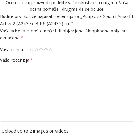
Ocenite ovaj proizvod i podelite vaše iskustvo sa drugima. Vaša
ocena pomaže i drugima da se odluče.
Budite prvi koji će napisati recenziju za „Punjac za Xiaomi Amazfit
Active2 (A2437), BIP6 (A2435) crni“
Vaša adresa e-pošte neće biti objavljena.
Neophodna polja su
*
označena
Vaša ocena
*
Vaša recenzija
Upload up to 2 images or videos