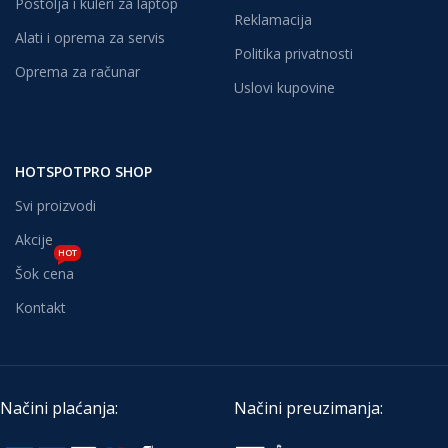
Postolja i kuleri za laptop
Reklamacija
Alati i oprema za servis
Politika privatnosti
Oprema za računar
Uslovi kupovine
HOTSPOTPRO SHOP
Svi proizvodi
Akcije
HOT
Šok cena
Kontakt
Načini plaćanja:
Načini preuzimanja: