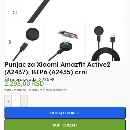
Klikni za uvećanje
Punjac za Xiaomi Amazfit Active2
(A2437), BIP6 (A2435) crni
Šifra proizvoda:
223698
2.295,00
RSD
*Cene u maloprodaji se mogu razlikovati od web cena
-
+
DODAJ U KORPU
KUPI ODMAH