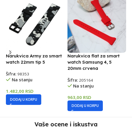
Narukvica Army za smart
Narukvica flat za smart
N
watch 22mm tip 5
watch Samsung 4, 5
w
20mm crvena
Šifra:
98353
Š
Na stanju
Šifra:
205164
Na stanju
1.482,00
RSD
9
963,00
RSD
DODAJ U KORPU
DODAJ U KORPU
Vaše ocene i iskustva