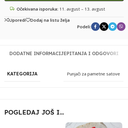
Očekivana isporuka:
11. avgust – 13. avgust
Uporedi
Dodaj na listu želja
Podeli:
DODATNE INFORMACIJE
PITANJA I ODGOVORI
KATEGORIJA
Punjači za pametne satove
POGLEDAJ JOŠ I...