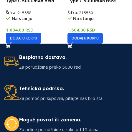
Type C 5000mAh bela
Type C 5000mAh roze
2
Šifra:
215558
Šifra:
215560
Š
Na stanju
Na stanju
1.604,00
RSD
1.604,00
RSD
2
DODAJ U KORPU
DODAJ U KORPU
Besplatna dostava.
Za porudžbine preko 5000 rsd.
Tehnička podrška.
Za pomoć pri kupovini, pitajte nas bilo šta.
Moguć povrat ili zamena.
Za online porudžbine u roku od 15 dana.