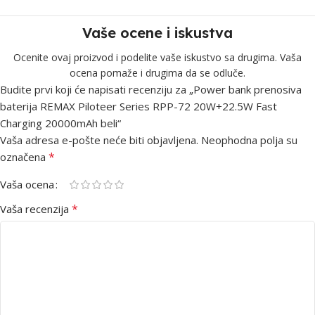
Vaše ocene i iskustva
Ocenite ovaj proizvod i podelite vaše iskustvo sa drugima. Vaša
ocena pomaže i drugima da se odluče.
Budite prvi koji će napisati recenziju za „Power bank prenosiva
baterija REMAX Piloteer Series RPP-72 20W+22.5W Fast
Charging 20000mAh beli“
Vaša adresa e-pošte neće biti objavljena.
Neophodna polja su
*
označena
Vaša ocena
*
Vaša recenzija