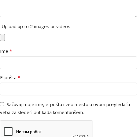
Upload up to 2 images or videos
*
Ime
*
E-pošta
Sačuvaj moje ime, e-poštu i veb mesto u ovom pregledaču
veba za sledeći put kada komentarišem.