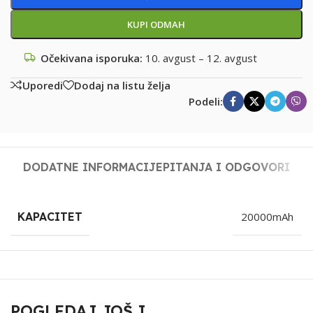
KUPI ODMAH
Očekivana isporuka:
10. avgust – 12. avgust
Uporedi
Dodaj na listu želja
Podeli:
DODATNE INFORMACIJE
PITANJA I ODGOVORI
KAPACITET
20000mAh
POGLEDAJ JOŠ I...