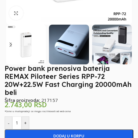
Klikni za uvećanje
Power bank prenosiva baterija
REMAX Piloteer Series RPP-72
20W+22.5W Fast Charging 20000mAh
beli
Šifra proizvoda:
217157
2.743,00
RSD
*Cene u maloprodaji se mogu razlikovati od web cena
-
+
DODAJ U KORPU