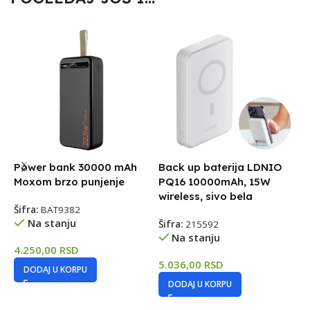
Power bank 30000 mAh
Back up baterija LDNIO
B
Moxom brzo punjenje
PQ16 10000mAh, 15W
C
wireless, sivo bela
T
Šifra:
BAT9382
Na stanju
Šifra:
215592
Š
Na stanju
4.250,00
RSD
5.036,00
RSD
1
DODAJ U KORPU
DODAJ U KORPU