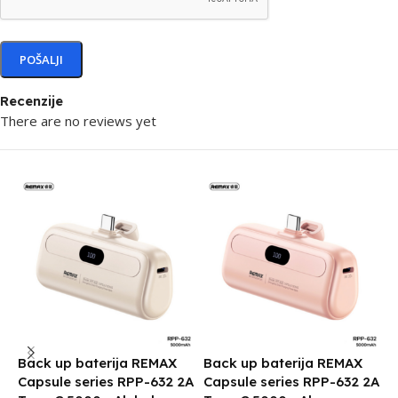
Recenzije
There are no reviews yet
Back up baterija REMAX
Back up baterija REMAX
B
Capsule series RPP-632 2A
Capsule series RPP-632 2A
R