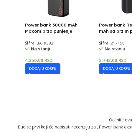
Power bank 30000 mAh
Power bank R
Moxom brzo punjenje
mAh sa brzim 
Šifra:
BAT9382
Šifra:
217158
Na stanju
Na stanju
4.250,00
RSD
2.743,00
RSD
DODAJ U KORPU
DODAJ U KORPU
Ocenite ova
Budite prvi koji će napisati recenziju za „Power bank 