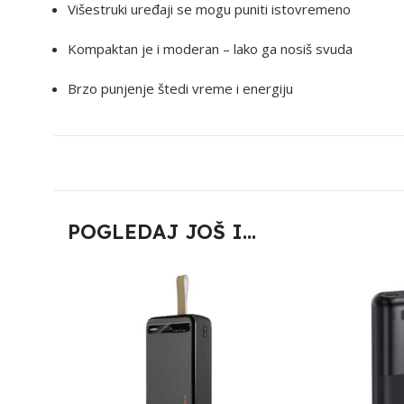
Višestruki uređaji se mogu puniti istovremeno
Kompaktan je i moderan – lako ga nosiš svuda
Brzo punjenje štedi vreme i energiju
POGLEDAJ JOŠ I...