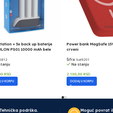
tation + 3x back up baterije
Power bank MagSafe 1
LON PS01 10000 mAh bele
crveni
5812
Šifra:
bat9201
stanju
Na stanju
00
RSD
2.100,00
RSD
 U KORPU
DODAJ U KORPU
Tehnička podrška.
Moguć povrat i