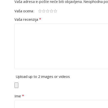
Vaša adresa e-pošte neće biti objavljena.
Neophodna pol
Vaša ocena
*
Vaša recenzija
Upload up to 2 images or videos
*
Ime