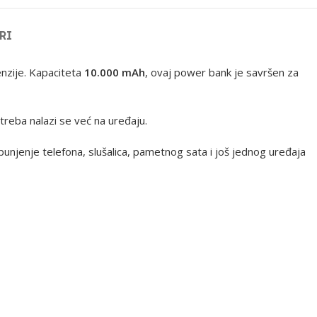
RI
nzije. Kapaciteta
10.000 mAh
, ovaj power bank je savršen za
treba nalazi se već na uređaju.
unjenje telefona, slušalica, pametnog sata i još jednog uređaja