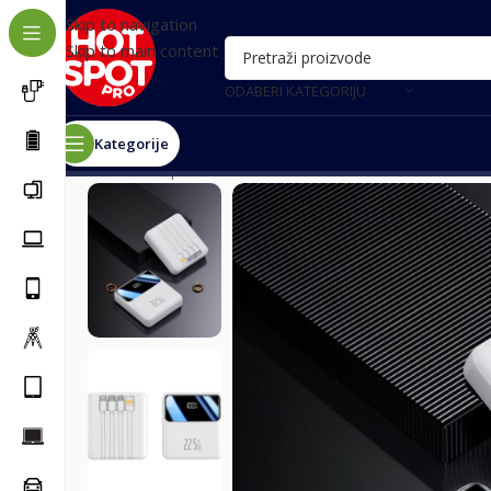
Skip to navigation
Skip to main content
ODABERI KATEGORIJU
Kategorije
Почетна
/
Oprema za telefone
/
Power bank eksterne b