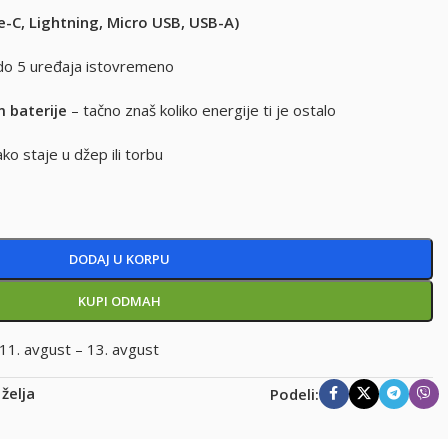
-C, Lightning, Micro USB, USB-A)
do 5 uređaja istovremeno
m baterije
– tačno znaš koliko energije ti je ostalo
ako staje u džep ili torbu
DODAJ U KORPU
KUPI ODMAH
11. avgust – 13. avgust
 želja
Podeli: