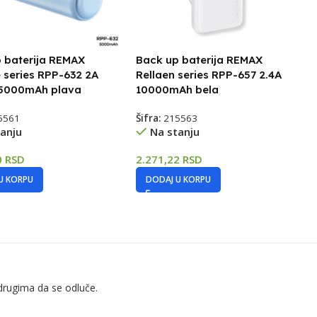
 baterija REMAX
Back up baterija REMAX
 series RPP-632 2A
Rellaen series RPP-657 2.4A
 5000mAh plava
10000mAh bela
5561
Šifra:
215563
anju
Na stanju
0
RSD
2.271,22
RSD
U KORPU
DODAJ U KORPU
drugima da se odluče.