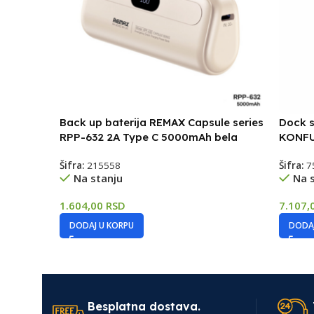
Back up baterija REMAX Capsule series
Dock s
RPP-632 2A Type C 5000mAh bela
KONFU
Šifra:
215558
Šifra:
7
Na stanju
Na 
1.604,00
RSD
7.107,
DODAJ U KORPU
DODAJ
Besplatna dostava.