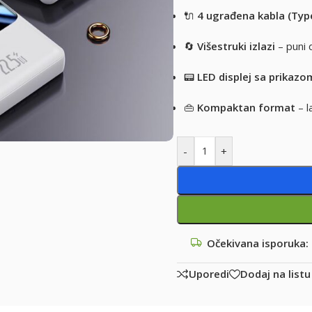
🔌
4 ugrađena kabla (Type
🔄
Višestruki izlazi
– puni 
📟
LED displej sa prikazo
👜
Kompaktan format
– l
-
+
Očekivana isporuka:
Uporedi
Dodaj na listu