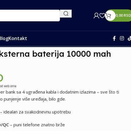
0,00
RSD
Blog
Kontakt
ksterna baterija 10000 mah
D
 od web cena
r bank sa 4 ugrađena kabla i dodatnim izlazima – sve što ti
o punjenje više uređaja, bilo gde.
– idealan za svakodnevnu upotrebu
D/QC
– puni telefone znatno brže