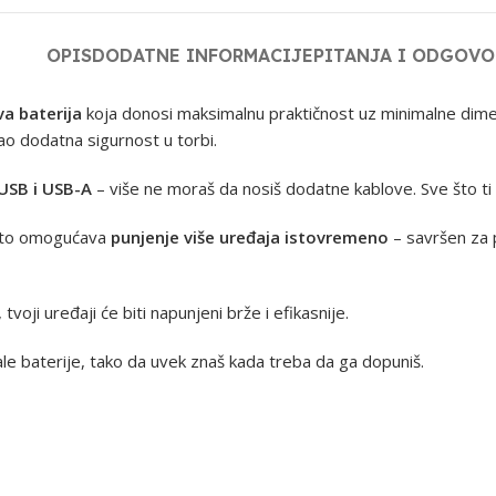
OPIS
DODATNE INFORMACIJE
PITANJA I ODGOVO
a baterija
koja donosi maksimalnu praktičnost uz minimalne dime
ao dodatna sigurnost u torbi.
 USB i USB-A
– više ne moraš da nosiš dodatne kablove. Sve što ti 
što omogućava
punjenje više uređaja istovremeno
– savršen za p
, tvoji uređaji će biti napunjeni brže i efikasnije.
le baterije, tako da uvek znaš kada treba da ga dopuniš.