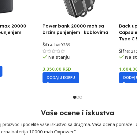
emax 20000
Power bank 20000 mah sa
Back up
punjenjem
brzim punjenjem i kablovima
Capsule
Type C
Šifra:
bat9389
Šifra:
21
Na stanju
Na st
3.350,00
RSD
1.604,0
DODAJ U KORPU
DODAJ 
Vaše ocene i iskustva
j proizvod i podelite vaše iskustvo sa drugima. Vaša ocena pomaže i 
eksterna baterija 10000 mah Oxpower“