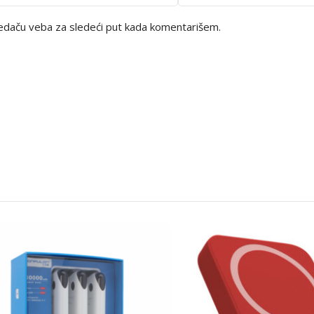
edaču veba za sledeći put kada komentarišem.