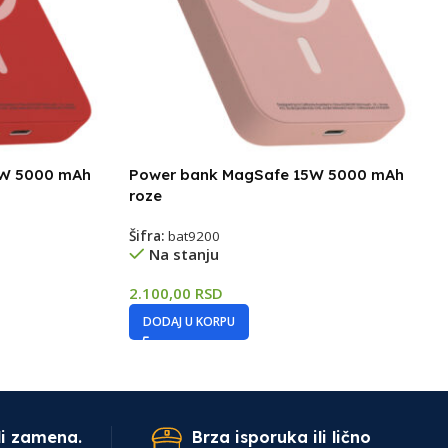
5W 5000 mAh
Power bank MagSafe 15W 5000 mAh
roze
Šifra:
bat9200
Na stanju
2.100,00
RSD
DODAJ U KORPU
li zamena.
Brza isporuka ili lično