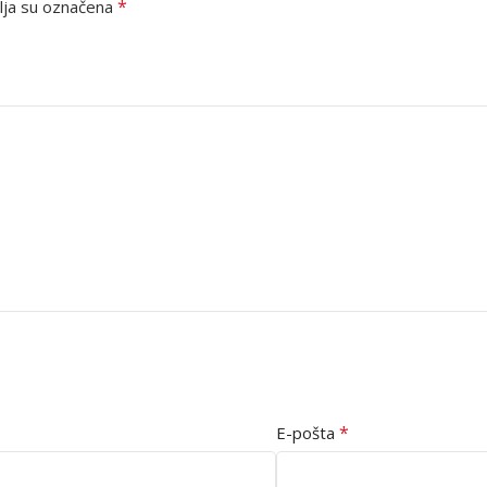
*
ja su označena
*
E-pošta