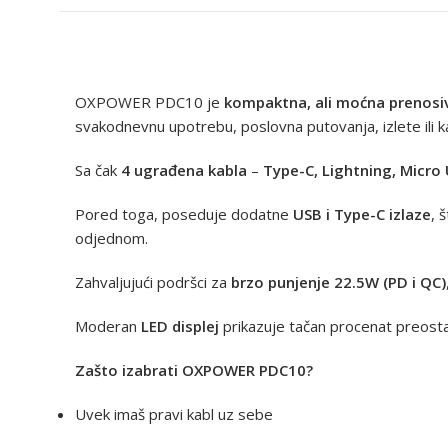
OXPOWER PDC10 je
kompaktna, ali moćna prenosiv
svakodnevnu upotrebu, poslovna putovanja, izlete ili k
Sa čak
4 ugrađena kabla
–
Type-C, Lightning, Micro
Pored toga, poseduje dodatne
USB i Type-C izlaze
, 
odjednom.
Zahvaljujući podršci za
brzo punjenje 22.5W (PD i QC)
Moderan
LED displej
prikazuje tačan procenat preosta
Zašto izabrati OXPOWER PDC10?
Uvek imaš pravi kabl uz sebe