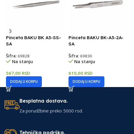
Pinceta BAKU BK A3-SS-
Pinceta BAKU BK-A3-2A-
P
SA
SA
Š
Šifra:
69828
Šifra:
69830
Na stanju
Na stanju
6
567,00
RSD
610,00
RSD
DODAJ U KORPU
DODAJ U KORPU
Besplatna dostava.
Za porudžbine preko 5000 rsd.
Tehnička podrška.