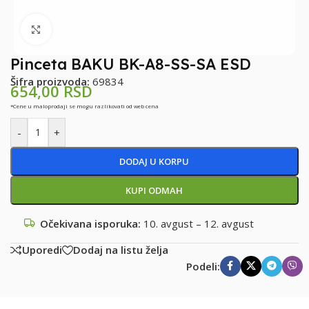
Klikni za uvećanje
Pinceta BAKU BK-A8-SS-SA ESD
Šifra proizvoda:
69834
654,00
RSD
*Cene u maloprodaji se mogu razlikovati od web cena
-
+
DODAJ U KORPU
KUPI ODMAH
Očekivana isporuka:
10. avgust – 12. avgust
Uporedi
Dodaj na listu želja
Podeli: