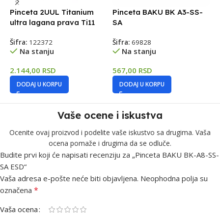
Pinceta 2UUL Titanium
Pinceta BAKU BK A3-SS-
P
ultra lagana prava Ti11
SA
S
Šifra:
122372
Šifra:
69828
Š
Na stanju
Na stanju
2.144,00
RSD
567,00
RSD
7
DODAJ U KORPU
DODAJ U KORPU
Vaše ocene i iskustva
Ocenite ovaj proizvod i podelite vaše iskustvo sa drugima. Vaša
ocena pomaže i drugima da se odluče.
Budite prvi koji će napisati recenziju za „Pinceta BAKU BK-A8-SS-
SA ESD“
Vaša adresa e-pošte neće biti objavljena.
Neophodna polja su
*
označena
Vaša ocena