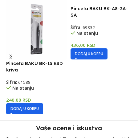
Pinceta BAKU BK-A8-2A-
SA
Šifra:
69832
Na stanju
436,00
RSD
DODAJ U KORPU
Pinceta BAKU BK-15 ESD
P
kriva
S
Šifra:
61588
Š
Na stanju
240,00
RSD
6
DODAJ U KORPU
Vaše ocene i iskustva