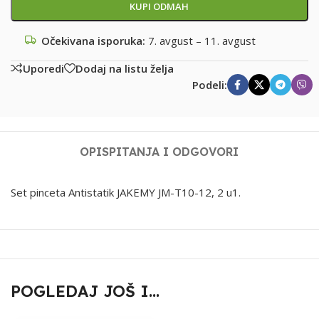
KUPI ODMAH
Očekivana isporuka:
7. avgust – 11. avgust
Uporedi
Dodaj na listu želja
Podeli:
OPIS
PITANJA I ODGOVORI
Set pinceta Antistatik JAKEMY JM-T10-12, 2 u1.
POGLEDAJ JOŠ I...