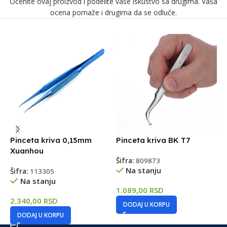
Ocenite ovaj proizvod i podelite vaše iskustvo sa drugima. Vaša
ocena pomaže i drugima da se odluče.
Pinceta kriva 0,15mm
Pinceta kriva BK T7
P
Xuanhou
m
Šifra:
809873
Na stanju
Šifra:
113305
Š
Na stanju
1.089,00
RSD
2.340,00
RSD
1
DODAJ U KORPU
DODAJ U KORPU