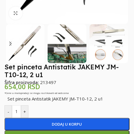
Klikni za uvećanje
Set pinceta Antistatik JAKEMY JM-
T10-12, 2 u1
Šifra proizvoda:
213497
654,00
RSD
*Cene u maloprodaji se mogu razlikovati od web cena
Set pinceta Antistatik JAKEMY JM-T10-12, 2 u1
-
+
DODAJ U KORPU