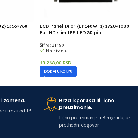
02) 1366×768
LCD Panel 14.0″ (LP140WF1) 1920×1080
Full HD slim IPS LED 30 pin
Šifra:
21190
Na stanju
13.268,00
RSD
DODAJ U KORPU
li zamena.
Brza isporuka ili lično
preuzimanje.
ne u roku od 15
Lično preuzimanje u Beogradu, uz
prethodni dogovor