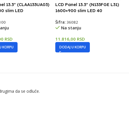
el 13.3″ (CLAA133UA03)
LCD Panel 13.3″ (N133FGE L31)
0 slim LED
1600×900 slim LED 40
100
Šifra:
36082
anju
Na stanju
00
RSD
11.816,00
RSD
U KORPU
DODAJ U KORPU
drugima da se odluče.