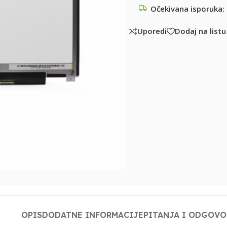
Očekivana isporuka:
Uporedi
Dodaj na listu
OPIS
DODATNE INFORMACIJE
PITANJA I ODGOVO