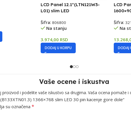
LCD Panel 12.1″(LTN121W3-
LCD Pan
L01) slim LED
1600×90
Šifra:
806800
Šifra:
32
Na stanju
Na st
3.974,00
RSD
13.268,
DODAJ U KORPU
DODAJ 
Vaše ocene i iskustva
j proizvod i podelite vaše iskustvo sa drugima. Vaša ocena pomaže i 
.3″ (B133XTN01.3) 1366×768 slim LED 30 pin kacenje gore dole“
*
ja su označena