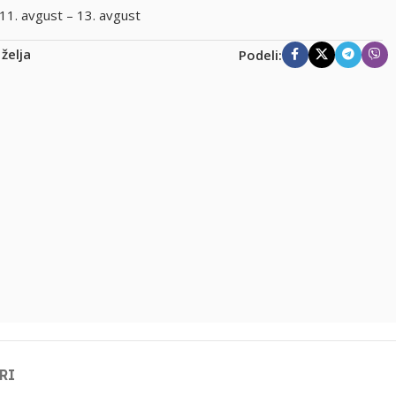
11. avgust – 13. avgust
 želja
Podeli:
RI