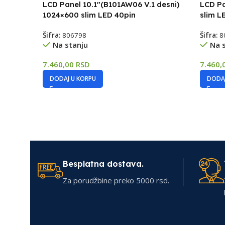
LCD Panel 10.1″(B101AW06 V.1 desni)
LCD Pa
1024×600 slim LED 40pin
slim L
Šifra:
806798
Šifra:
8
Na stanju
Na 
7.460,00
RSD
7.460,
DODAJ U KORPU
DODAJ
Besplatna dostava.
Za porudžbine preko 5000 rsd.