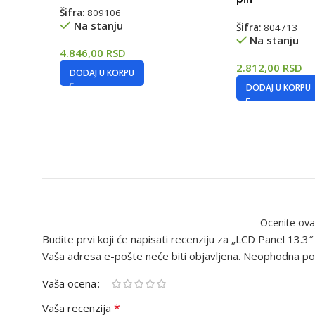
Šifra:
809106
Na stanju
Šifra:
804713
Na stanju
4.846,00
RSD
2.812,00
RSD
DODAJ U KORPU
DODAJ U KORPU
Ocenite ova
Budite prvi koji će napisati recenziju za „LCD Panel 13
Vaša adresa e-pošte neće biti objavljena.
Neophodna pol
Vaša ocena
*
Vaša recenzija