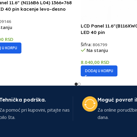
nel 11.6″ (N116B6 L04) 1366×768
ED 40 pin kacenje levo-desno
09146
LCD Panel 11.6″(B116XW
stanju
LED 40 pin
00
RSD
Šifra:
806799
 U KORPU
Na stanju
8.040,00
RSD
DODAJ U KORPU
Tehnička podrška.
Moguć povrat i
Za pomoć pri kupovini, pitajte nas
Za online porudžbi
bilo šta.
dana.