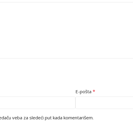
*
E-pošta
edaču veba za sledeći put kada komentarišem.