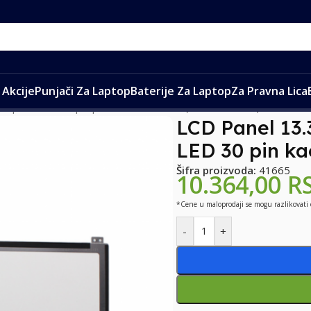
Akcije
Punjači Za Laptop
Baterije Za Laptop
Za Pravna Lica
ptop
/
Ekrani za laptop
/
LCD Panel 13.3″ (B133XTN01.3) 1366×768 
LCD Panel 13.
LED 30 pin ka
Šifra proizvoda:
41665
10.364,00
R
*Cene u maloprodaji se mogu razlikovati
-
+