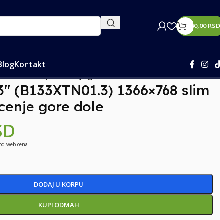
0,00
RSD
Blog
Kontakt
slim LED 30 pin kacenje gore dole
3″ (B133XTN01.3) 1366×768 slim
cenje gore dole
SD
 od web cena
DODAJ U KORPU
KUPI ODMAH