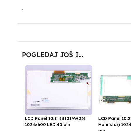
.
POGLEDAJ JOŠ I...
LCD Panel 10.1″ (B101AW03)
LCD Panel 10.
1024×600 LED 40 pin
Hannstar) 1024
pin