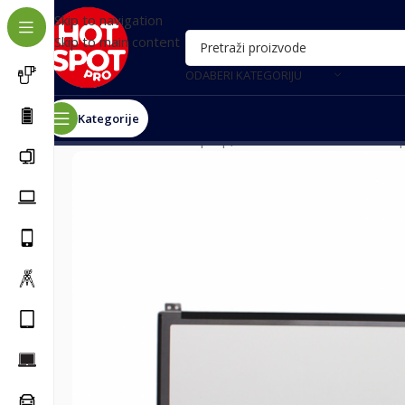
Skip to navigation
Skip to main content
ODABERI KATEGORIJU
Kategorije
Почетна
/
Delovi za laptop, tablet i ostalo
/
Delovi za la