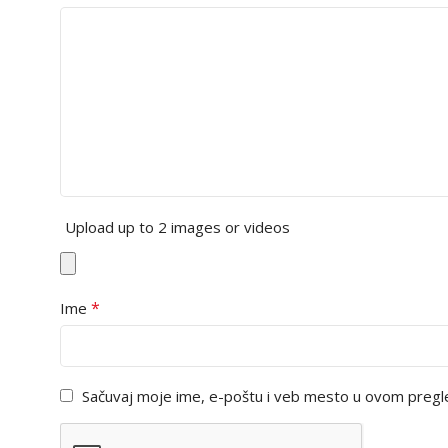
Upload up to 2 images or videos
*
Ime
Sačuvaj moje ime, e-poštu i veb mesto u ovom pregl