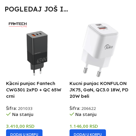
POGLEDAJ JOŠ I...
Kucni punjac Fantech
Kucni punjac KONFULON
K
CWG301 2xPD + QC 65W
JK75, GaN, QC3.0 18W, PD
A
crni
20W beli
Š
Šifra:
201033
Šifra:
206622
Na stanju
Na stanju
8
3.410,00
RSD
1.146,00
RSD
DODAJ U KORPU
DODAJ U KORPU