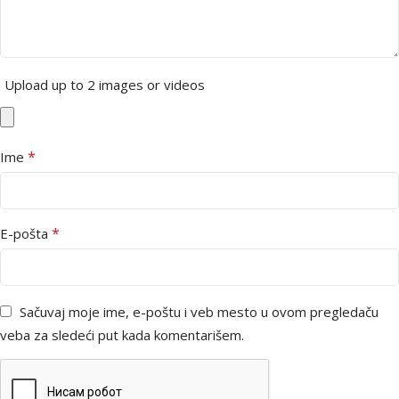
Upload up to 2 images or videos
*
Ime
*
E-pošta
Sačuvaj moje ime, e-poštu i veb mesto u ovom pregledaču
veba za sledeći put kada komentarišem.