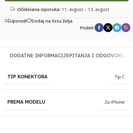
Očekivana isporuka:
11. avgust – 13. avgust
Uporedi
Dodaj na listu želja
Podeli:
DODATNE INFORMACIJE
PITANJA I ODGOVORI
TIP KONEKTORA
Tip C
PREMA MODELU
Za iPhone