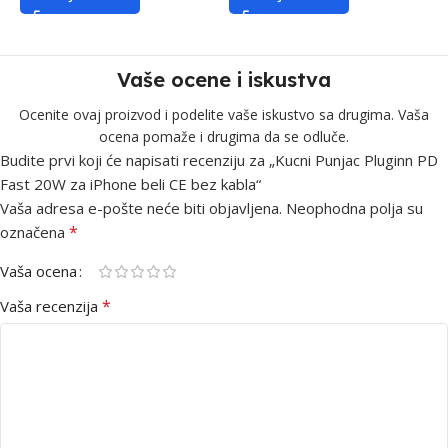
Vaše ocene i iskustva
Ocenite ovaj proizvod i podelite vaše iskustvo sa drugima. Vaša
ocena pomaže i drugima da se odluče.
Budite prvi koji će napisati recenziju za „Kucni Punjac Pluginn PD
Fast 20W za iPhone beli CE bez kabla“
Vaša adresa e-pošte neće biti objavljena.
Neophodna polja su
*
označena
Vaša ocena
*
Vaša recenzija