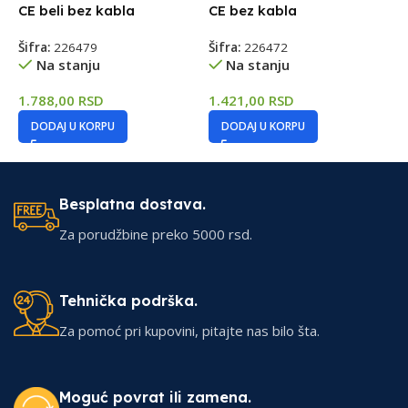
CE beli bez kabla
CE bez kabla
U
(
Šifra:
226479
Šifra:
226472
Na stanju
Na stanju
Š
1.788,00
RSD
1.421,00
RSD
1
DODAJ U KORPU
DODAJ U KORPU
Besplatna dostava.
Za porudžbine preko 5000 rsd.
Tehnička podrška.
Za pomoć pri kupovini, pitajte nas bilo šta.
Moguć povrat ili zamena.