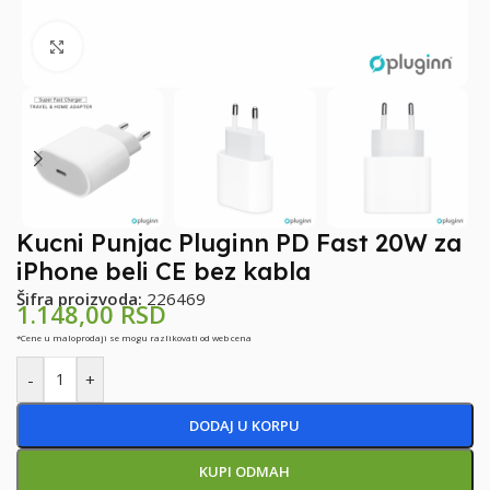
Klikni za uvećanje
Kucni Punjac Pluginn PD Fast 20W za
iPhone beli CE bez kabla
Šifra proizvoda:
226469
1.148,00
RSD
*Cene u maloprodaji se mogu razlikovati od web cena
-
+
DODAJ U KORPU
KUPI ODMAH