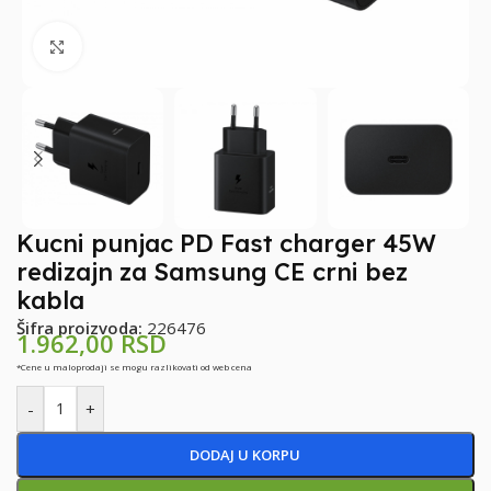
Klikni za uvećanje
Kucni punjac PD Fast charger 45W
redizajn za Samsung CE crni bez
kabla
Šifra proizvoda:
226476
1.962,00
RSD
*Cene u maloprodaji se mogu razlikovati od web cena
-
+
DODAJ U KORPU