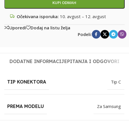
KUPI ODMAH
Očekivana isporuka:
10. avgust – 12. avgust
Uporedi
Dodaj na listu želja
Podeli:
DODATNE INFORMACIJE
PITANJA I ODGOVORI
TIP KONEKTORA
Tip C
PREMA MODELU
Za Samsung