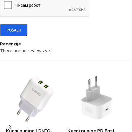
Recenzije
There are no reviews yet
Kucni punjac LDNIO
Kucni punjac PD Fast
K