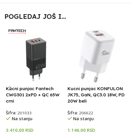
POGLEDAJ JOŠ I...
Kucni punjac Fantech
Kucni punjac KONFULON
K
CWG301 2xPD + QC 65W
JK75, GaN, QC3.0 18W, PD
c
crni
20W beli
C
Šifra:
201033
Šifra:
206622
Š
Na stanju
Na stanju
3.410,00
RSD
1.146,00
RSD
1