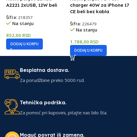
A2221 2xUSB, 12W beli
charger 40W za iPhone 17
F
CE beli bez kabla
C
Šifra:
218357
Na stanju
Šifra:
226479
Š
Na stanju
852,00
RSD
1.788,00
RSD
1
DODAJ U KORPU
DODAJ U KORPU
Besplatna dostava.
Za porudžbine preko 5000 rsd.
Tehnička podrška.
Za pomoć pri kupovini, pitajte nas bilo šta.
Moguć povrat ili zamena.