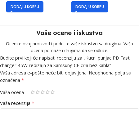
DODAJ U KORPU
DODAJ U KORPU
Vaše ocene i iskustva
Ocenite ovaj proizvod i podelite vaše iskustvo sa drugima. Vaša
ocena pomaže i drugima da se odluče.
Budite prvi koji će napisati recenziju za „Kucni punjac PD Fast
charger 45W redizajn za Samsung CE crni bez kabla“
Vaša adresa e-pošte neće biti objavljena.
Neophodna polja su
*
označena
Vaša ocena
*
Vaša recenzija