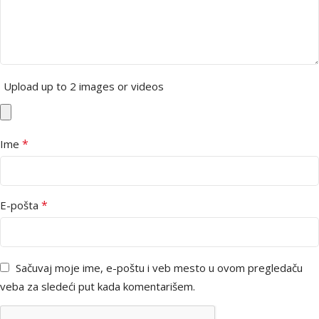
Upload up to 2 images or videos
*
Ime
*
E-pošta
Sačuvaj moje ime, e-poštu i veb mesto u ovom pregledaču
veba za sledeći put kada komentarišem.