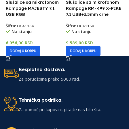
Slušalice sa mikrofonom
Slušalice sa mikrofonom
Rampage MAJESTY 7.1
Rampage RM-K99 X-PIKE
USB RGB
7.1 USB+3.5mm crne
Šifra:
DC41164
Šifra:
DC41158
Na stanju
Na stanju
6.956,00
RSD
9.589,00
RSD
DODAJ U KORPU
DODAJ U KORPU
Besplatna dostava.
Za porudžbine preko 5000 rsd.
Tehnička podrška.
Za pomoć pri kupovini, pitajte nas bilo šta.