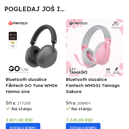
POGLEDAJ JOŠ I...
Bluetooth slusalice
Bluetooth slusalice
B
Fantech GO Tune WH06
Fantech WHG01 Tamago
F
tamno sive
Sakura
c
Šifra:
217200
Šifra:
208401
Š
Na stanju
Na stanju
3.831,00
RSD
7.245,00
RSD
1
DODAJ U KORPU
DODAJ U KORPU