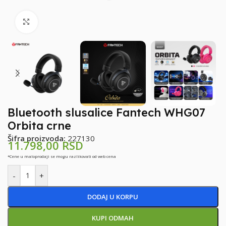
Klikni za uvećanje
Bluetooth slusalice Fantech WHG07
Orbita crne
Šifra proizvoda:
227130
11.798,00
RSD
*Cene u maloprodaji se mogu razlikovati od web cena
-
+
DODAJ U KORPU
KUPI ODMAH