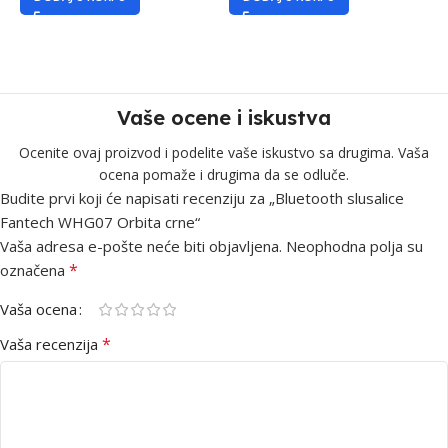
Vaše ocene i iskustva
Ocenite ovaj proizvod i podelite vaše iskustvo sa drugima. Vaša
ocena pomaže i drugima da se odluče.
Budite prvi koji će napisati recenziju za „Bluetooth slusalice
Fantech WHG07 Orbita crne“
Vaša adresa e-pošte neće biti objavljena.
Neophodna polja su
*
označena
Vaša ocena
*
Vaša recenzija