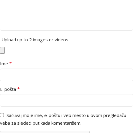
Upload up to 2 images or videos
*
Ime
*
E-pošta
Sačuvaj moje ime, e-poštu i veb mesto u ovom pregledaču
veba za sledeći put kada komentarišem.