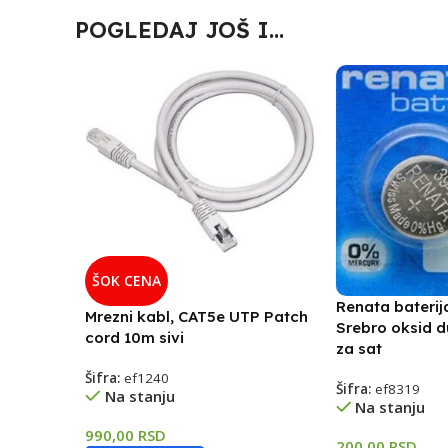
POGLEDAJ JOŠ I...
ŠOK CENA
Renata baterij
Mrezni kabl, CAT5e UTP Patch
Srebro oksid d
cord 10m sivi
za sat
Šifra:
ef1240
Šifra:
ef8319
Na stanju
Na stanju
990,00
RSD
200,00
RSD