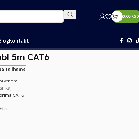
0,00
RSD
Blog
Kontakt
abl 5m CAT6
Na zalihama
 od web cena
snika)
torima CAT6
bita