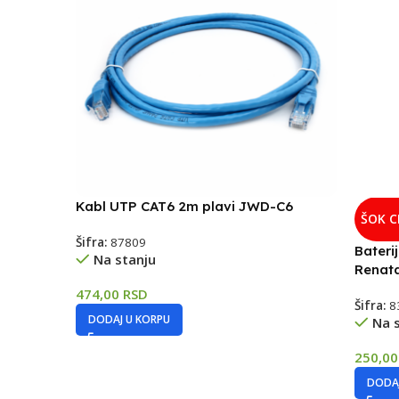
Kabl UTP CAT6 2m plavi JWD-C6
ŠOK 
Šifra:
87809
Bateri
Na stanju
Renat
474,00
RSD
Šifra:
8
DODAJ U KORPU
Na 
250,0
DODAJ