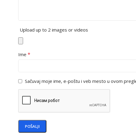
Upload up to 2 images or videos
*
Ime
Sačuvaj moje ime, e-poštu i veb mesto u ovom pregl