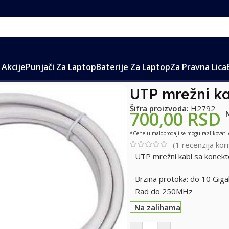
Akcije
Punjači Za Laptop
Baterije Za Laptop
Za Pravna Lica
mrežni kablovi
/
UTP mrežni kabl 5m CAT6
UTP mrežni k
Šifra proizvoda:
H2792
700,00
RSD
*Cene u maloprodaji se mogu razlikovati
(
1
recenzija kori
UTP mrežni kabl sa konek
Brzina protoka: do 10 Giga
Rad do 250MHz
Na zalihama