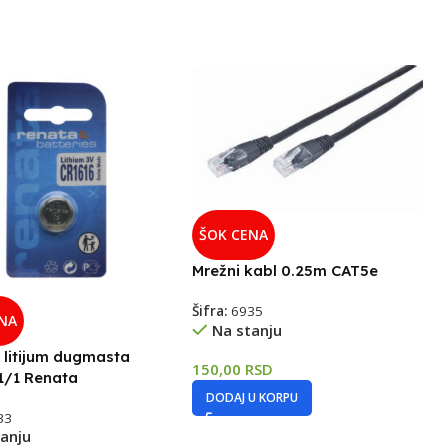
ŠOK CENA
Mrežni kabl 0.25m CAT5e
Šifra:
6935
ENA
Na stanju
a litijum dugmasta
150,00
RSD
1/1 Renata
DODAJ U KORPU
33
anju