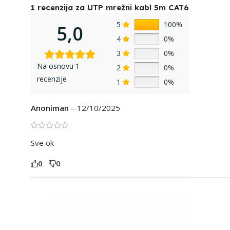
1 recenzija za
UTP mrežni kabl 5m CAT6
5
100%
5,0
4
0%
3
0%
Na osnovu 1
2
0%
recenzije
1
0%
Anoniman
–
12/10/2025
Sve ok
0
0