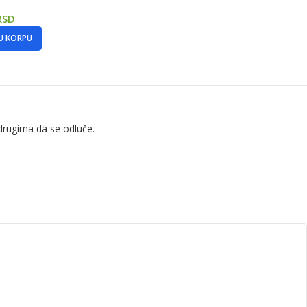
RSD
U KORPU
drugima da se odluče.