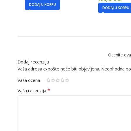
DODAJ U KORPU
DODAJ U KORPU
Ocenite ova
Dodaj recenziju
Vaša adresa e-pošte neće biti objavljena.
Neophodna pol
Vaša ocena
*
Vaša recenzija