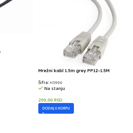
e
Mrežni kabl 1.5m grey PP12-1.5M
Šifra:
H3994
Na stanju
200,00
RSD
DODAJ U KORPU