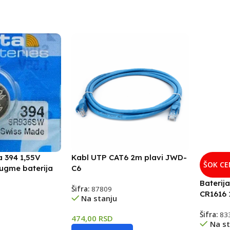
a 394 1,55V
Kabl UTP CAT6 2m plavi JWD-
ŠOK C
ugme baterija
C6
Baterij
Šifra:
87809
CR1616 
Na stanju
Šifra:
83
474,00
RSD
Na st