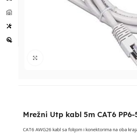
Klikni za uvećanje
Mrežni Utp kabl 5m CAT6 PP6
CAT6 AWG26 kabl sa folijom i konektorima na oba kra