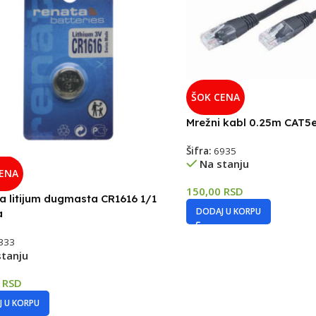
ŠOK CENA
Mrežni kabl 0.25m CAT5
Šifra:
6935
Na stanju
CENA
150,00
RSD
ja litijum dugmasta CR1616 1/1
DODAJ U KORPU
a
333
stanju
0
RSD
 U KORPU