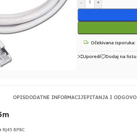
-
+
Očekivana isporuka:
Uporedi
Dodaj na listu
OPIS
DODATNE INFORMACIJE
PITANJA I ODGOVO
-5m
ja RJ45 8P8C