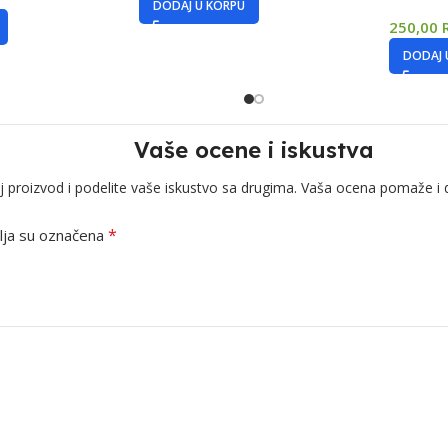
DODAJ U KORPU
250,00
DODAJ 
Vaše ocene i iskustva
j proizvod i podelite vaše iskustvo sa drugima. Vaša ocena pomaže i 
*
ja su označena