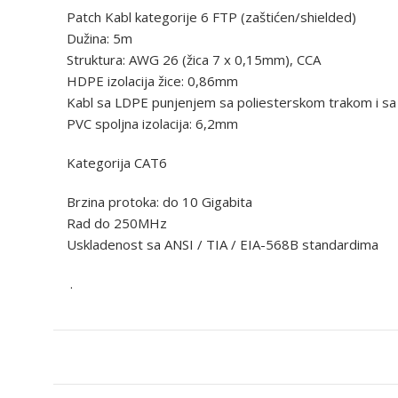
Patch Kabl kategorije 6 FTP (zaštićen/shielded)
Dužina: 5m
Struktura: AWG 26 (žica 7 x 0,15mm), CCA
HDPE izolacija žice: 0,86mm
Kabl sa LDPE punjenjem sa poliesterskom trakom i sa
PVC spoljna izolacija: 6,2mm
Kategorija CAT6
Brzina protoka: do 10 Gigabita
Rad do 250MHz
Uskladenost sa ANSI / TIA / EIA-568B standardima
.