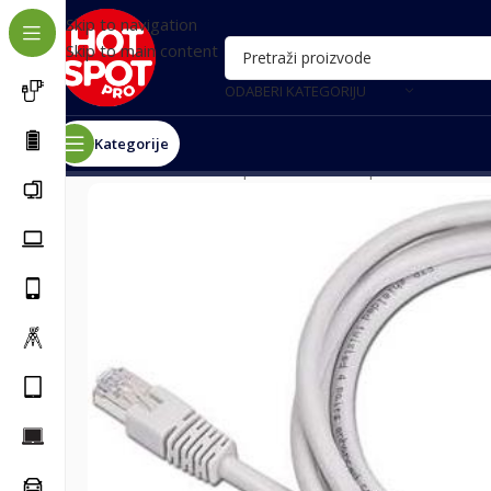
Skip to navigation
Skip to main content
ODABERI KATEGORIJU
Kategorije
Почетна
/
Računari i oprema
/
Mrežna oprema
/
LAN UTP 