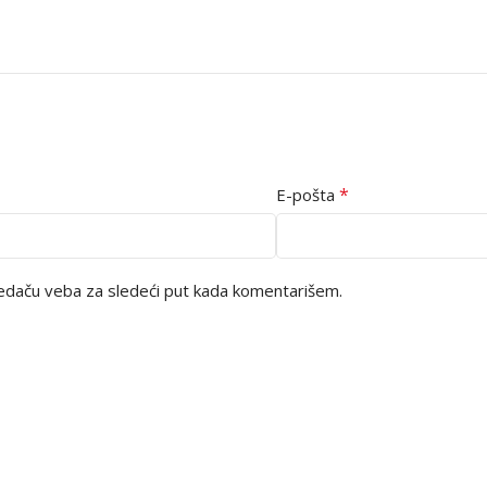
*
E-pošta
edaču veba za sledeći put kada komentarišem.