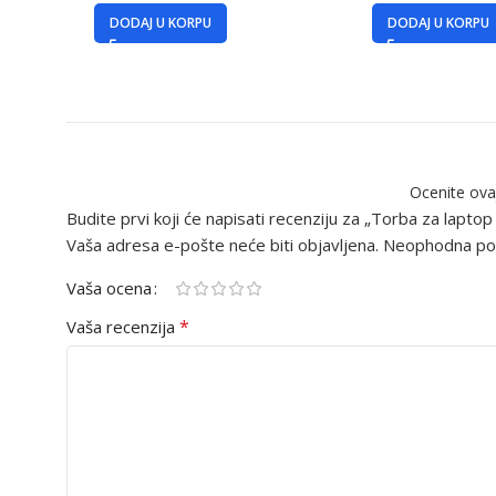
DODAJ U KORPU
DODAJ U KORPU
Ocenite ova
Budite prvi koji će napisati recenziju za „Torba za laptop
Vaša adresa e-pošte neće biti objavljena.
Neophodna pol
Vaša ocena
*
Vaša recenzija