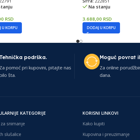
22791
Šifra:
222851
stanju
Na stanju
00
RSD
3.688,00
RSD
 U KORPU
DODAJ U KORPU
Tehnička podrška.
Moguć povrat i
Za pomoć pri kupovini, pitajte nas
Za online porudžbi
bilo šta.
dana.
ULARNIJE KATEGORIJE
KORISNI LINKOVI
za snimanje
Kako kupiti
h slušalice
Kupovina i preuzimanje