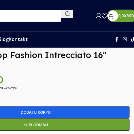
0,00
RSD
Blog
Kontakt
op Fashion Intrecciato 16″
D
 od web cena
DODAJ U KORPU
KUPI ODMAH