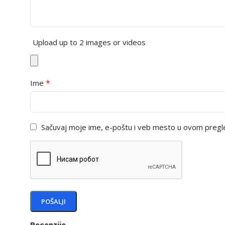
Upload up to 2 images or videos
*
Ime
Sačuvaj moje ime, e-poštu i veb mesto u ovom pregl
Recenzije