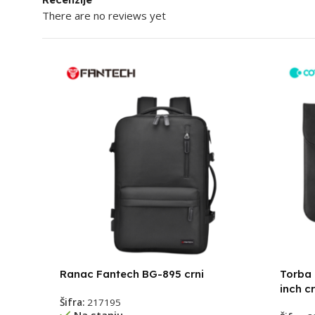
There are no reviews yet
Ranac Fantech BG-895 crni
Torba 
inch c
Šifra:
217195