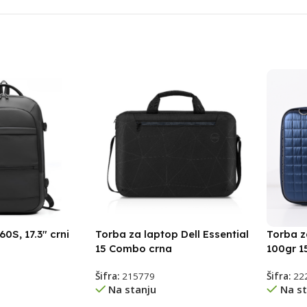
S, 17.3″ crni
Torba za laptop Dell Essential
Torba z
15 Combo crna
100gr 1
Šifra:
215779
Šifra:
22
Na stanju
Na st