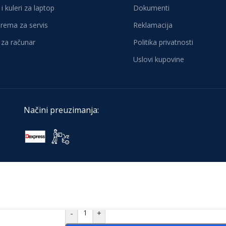
i kuleri za laptop
Dokumenti
oprema za servis
Reklamacija
za računar
Politika privatnosti
Uslovi kupovine
Načini preuzimanja:
-
+