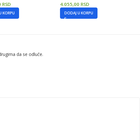
0
RSD
4.055,00
RSD
U KORPU
DODAJ U KORPU
drugima da se odluče.