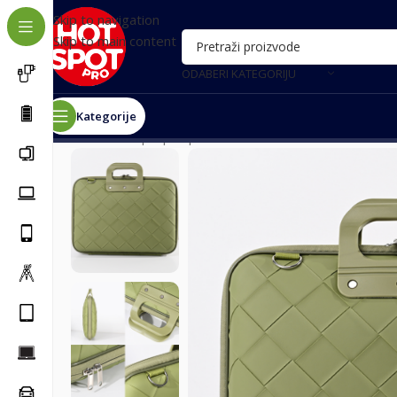
Skip to navigation
Skip to main content
ODABERI KATEGORIJU
Kategorije
Почетна
/
Laptop i oprema
/
Torbe i rančevi
/
Torba za l