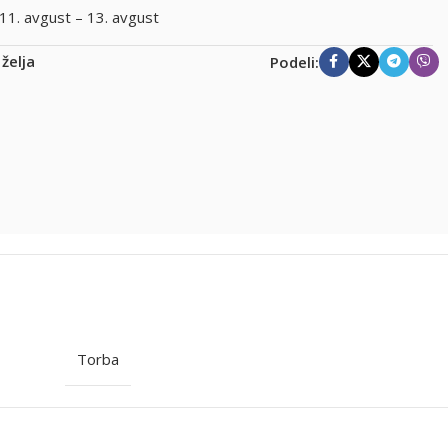
11. avgust – 13. avgust
 želja
Podeli:
Torba