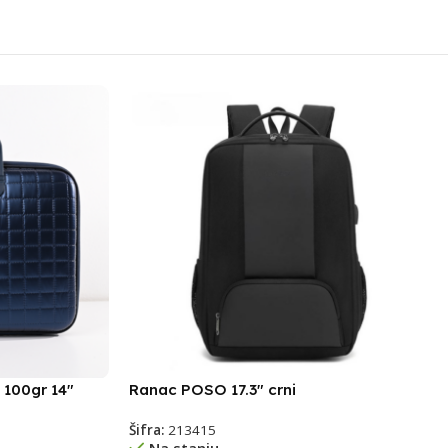
 100gr 14″
Ranac POSO 17.3″ crni
Šifra:
213415