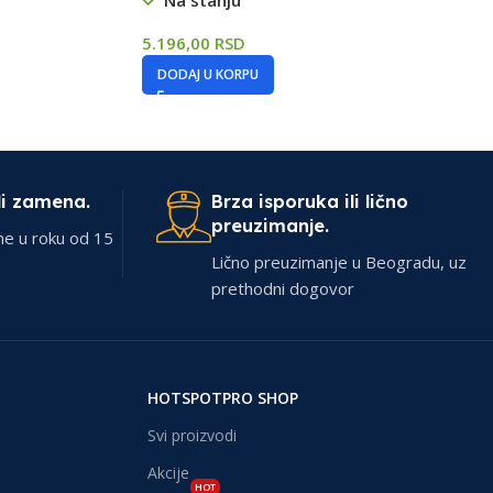
Na stanju
5.196,00
RSD
DODAJ U KORPU
li zamena.
Brza isporuka ili lično
preuzimanje.
ne u roku od 15
Lično preuzimanje u Beogradu, uz
prethodni dogovor
HOTSPOTPRO SHOP
Svi proizvodi
Akcije
HOT