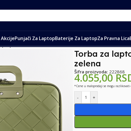
Akcije
Punjači Za Laptop
Baterije Za Laptop
Za Pravna Lica
aptop Fashion Intrecciato 16″ zelena
Torba za lapt
zelena
Šifra proizvoda:
222868
4.055,00
RS
*Cene u maloprodaji se mogu razlikovati
-
+