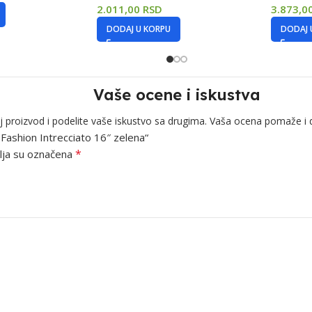
2.011,00
RSD
3.873,0
DODAJ U KORPU
DODAJ 
Vaše ocene i iskustva
j proizvod i podelite vaše iskustvo sa drugima. Vaša ocena pomaže i 
 Fashion Intrecciato 16″ zelena“
*
ja su označena