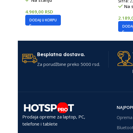
Na stanju
Šifra:
2
Na 
4.969,00
RSD
2.189,
DODAJ U KORPU
DODAJ
Besplatna dostava.
Za porudžbine preko 5000 rsd.
NAJPOP
Prodaja opreme za laptop, PC,
Oprema 
telefone i tablete
Bluetoot