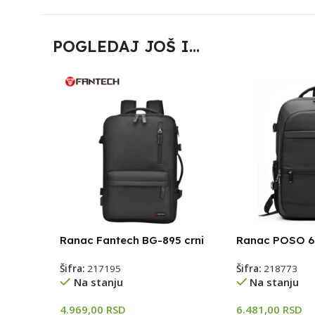
POGLEDAJ JOŠ I...
Ranac Fantech BG-895 crni
Ranac POSO 660
Šifra:
217195
Šifra:
218773
Na stanju
Na stanju
4.969,00
RSD
6.481,00
RSD