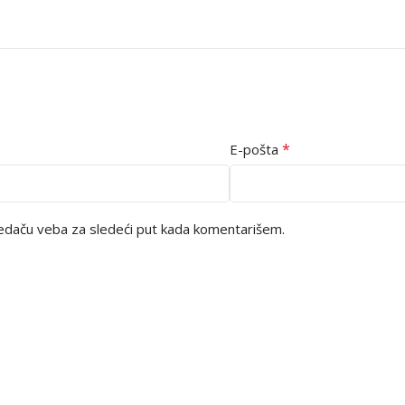
*
E-pošta
edaču veba za sledeći put kada komentarišem.