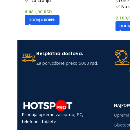
Na stanju
Šifra:
2
Na 
6.481,00
RSD
2.189,
DODAJ U KORPU
DODAJ
Besplatna dostava.
Za porudžbine preko 5000 rsd.
NAJPOP
Prodaja opreme za laptop, PC,
Oprema 
telefone i tablete
Bluetoot