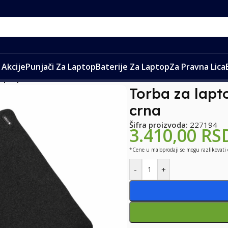
Akcije
Punjači Za Laptop
Baterije Za Laptop
Za Pravna Lica
laptop Coteci MB-081 13-14 inch crna
Torba za lapt
crna
Šifra proizvoda:
227194
3.410,00
RS
*Cene u maloprodaji se mogu razlikovati
-
+