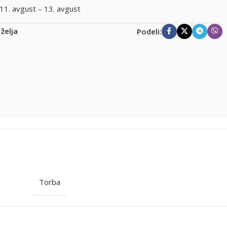
11. avgust – 13. avgust
 želja
Podeli:
Torba