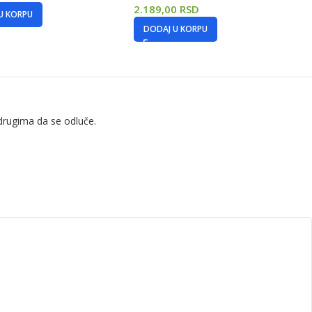
2.189,00
RSD
U KORPU
DODAJ U KORPU
drugima da se odluče.