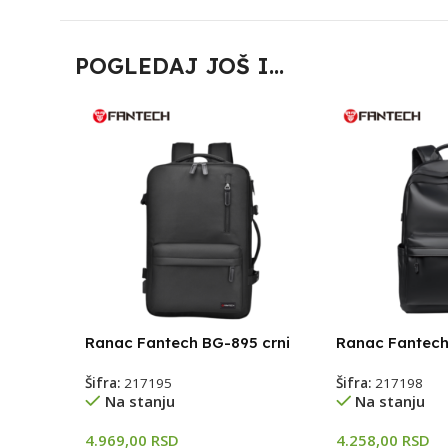
POGLEDAJ JOŠ I...
Ranac Fantech BG-895 crni
Ranac Fantech
Šifra:
217195
Šifra:
217198
Na stanju
Na stanju
4.969,00
RSD
4.258,00
RSD