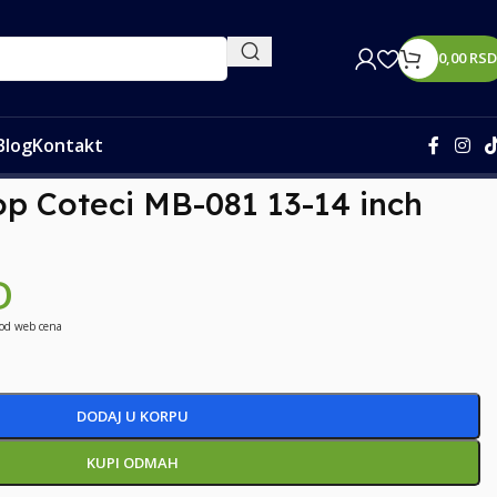
0,00
RSD
Blog
Kontakt
op Coteci MB-081 13-14 inch
D
 od web cena
DODAJ U KORPU
KUPI ODMAH