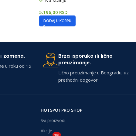
Na stanju
5.196,00
RSD
DODAJ U KORPU
li zamena.
Brza isporuka ili lično
preuzimanje.
ne u roku od 15
Lično preuzimanje u Beogradu, uz
prethodni dogovor
HOTSPOTPRO SHOP
Svi proizvodi
Akcije
HOT