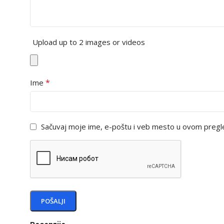
Upload up to 2 images or videos
*
Ime
Sačuvaj moje ime, e-poštu i veb mesto u ovom pregl