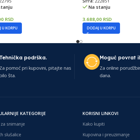
22795
Šifra:
222851
stanju
Na stanju
00
RSD
3.688,00
RSD
 U KORPU
DODAJ U KORPU
Tehnička podrška.
Moguć povrat i
Za pomoć pri kupovini, pitajte nas
Za online porudžbi
bilo šta.
dana.
ULARNIJE KATEGORIJE
KORISNI LINKOVI
za snimanje
Kako kupiti
h slušalice
Kupovina i preuzimanje