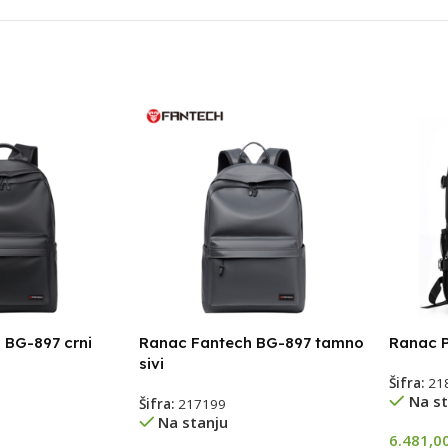
 BG-897 crni
Ranac Fantech BG-897 tamno
Ranac P
sivi
Šifra:
21
Na st
Šifra:
217199
Na stanju
6.481,0