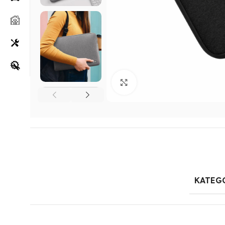
Klikni za uvećanje
KATEG