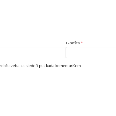
*
E-pošta
edaču veba za sledeći put kada komentarišem.