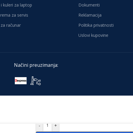
i kuleri za laptop
Dokumenti
oprema za servis
Reklamacija
za računar
Politika privatnosti
Uslovi kupovine
Načini preuzimanja:
-
+