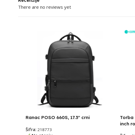
Recenzije
There are no reviews yet
Ranac POSO 660S, 17.3″ crni
Torba 
inch r
Šifra:
218773