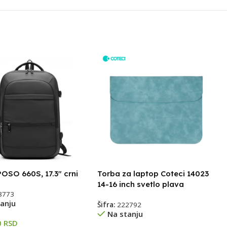
OSO 660S, 17.3″ crni
Torba za laptop Coteci 14023
14-16 inch svetlo plava
8773
anju
Šifra:
222792
Na stanju
0
RSD