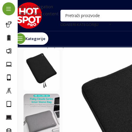
Skip to navigation
Skip to main content
ODABERI KATEGORIJU
Kategorije
Почетна
/
Laptop i oprema
/
Torbe i rančevi
/
Torba za 