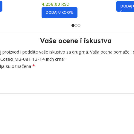
4.258,00
RSD
DODAJ 
DODAJ U KORPU
Vaše ocene i iskustva
j proizvod i podelite vaše iskustvo sa drugima. Vaša ocena pomaže i 
op Coteci MB-081 13-14 inch crna“
*
ja su označena