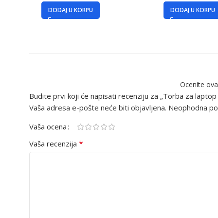
DODAJ U KORPU
DODAJ U KORPU
Ocenite ova
Budite prvi koji će napisati recenziju za „Torba za lapt
Vaša adresa e-pošte neće biti objavljena.
Neophodna pol
Vaša ocena
*
Vaša recenzija