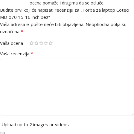
ocena pomaže i drugima da se odluče.
Budite prvi koji će napisati recenziju za „Torba za laptop Coteci
MB-070 15-16 inch bez“
Vaša adresa e-pošte neće biti objavljena.
Neophodna polja su
*
označena
Vaša ocena
*
Vaša recenzija
Upload up to 2 images or videos