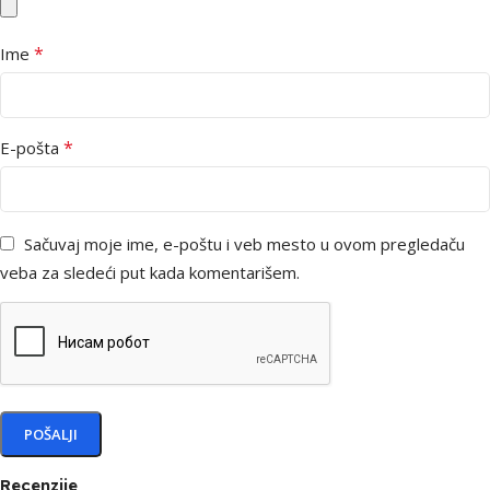
*
Ime
*
E-pošta
Sačuvaj moje ime, e-poštu i veb mesto u ovom pregledaču
veba za sledeći put kada komentarišem.
Recenzije