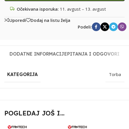
Očekivana isporuka:
11. avgust – 13. avgust
Uporedi
Dodaj na listu želja
Podeli:
DODATNE INFORMACIJE
PITANJA I ODGOVORI
KATEGORIJA
Torba
POGLEDAJ JOŠ I...