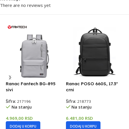
There are no reviews yet
Ranac Fantech BG-895
Ranac POSO 660S, 17.3″
T
sivi
crni
1
Šifra:
217196
Šifra:
218773
Š
Na stanju
Na stanju
4.969,00
RSD
6.481,00
RSD
2
DODAJ U KORPU
DODAJ U KORPU