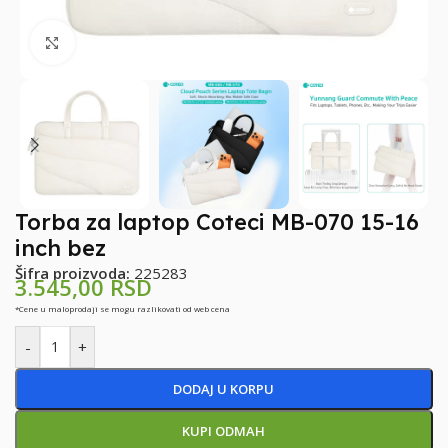
Klikni za uvećanje
Torba za laptop Coteci MB-070 15-16
inch bez
Šifra proizvoda:
225283
3.545,00
RSD
*Cene u maloprodaji se mogu razlikovati od web cena
-
+
DODAJ U KORPU
KUPI ODMAH