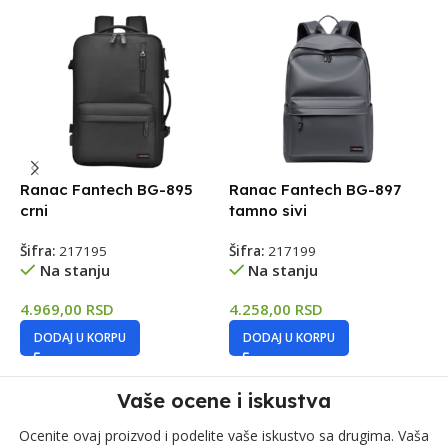
Ranac Fantech BG-895
Ranac Fantech BG-897
T
crni
tamno sivi
E
Šifra:
217195
Šifra:
217199
Š
Na stanju
Na stanju
4.969,00
RSD
4.258,00
RSD
2
DODAJ U KORPU
DODAJ U KORPU
Vaše ocene i iskustva
Ocenite ovaj proizvod i podelite vaše iskustvo sa drugima. Vaša