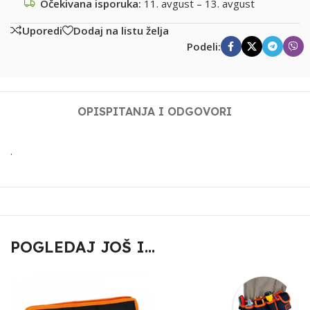
Očekivana isporuka:
11. avgust – 13. avgust
Uporedi
Dodaj na listu želja
Podeli:
OPIS
PITANJA I ODGOVORI
.
POGLEDAJ JOŠ I...