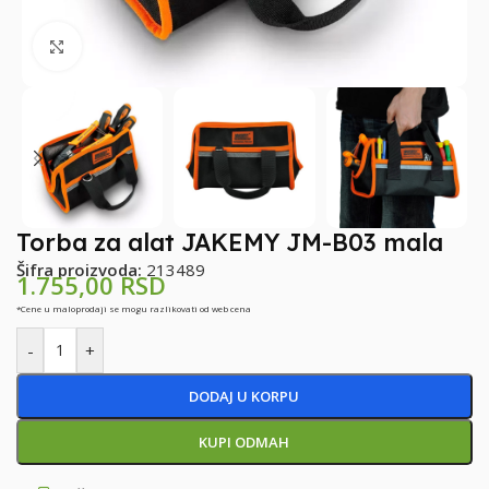
Klikni za uvećanje
Torba za alat JAKEMY JM-B03 mala
Šifra proizvoda:
213489
1.755,00
RSD
*Cene u maloprodaji se mogu razlikovati od web cena
-
+
DODAJ U KORPU
KUPI ODMAH