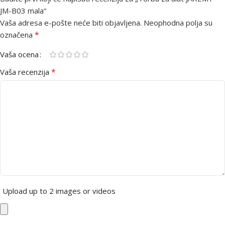
JM-B03 mala“
Vaša adresa e-pošte neće biti objavljena.
Neophodna polja su
*
označena
Vaša ocena
*
Vaša recenzija
Upload up to 2 images or videos