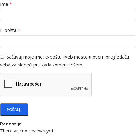
*
Ime
*
E-pošta
Sačuvaj moje ime, e-poštu i veb mesto u ovom pregledaču
veba za sledeći put kada komentarišem.
Recenzije
There are no reviews yet