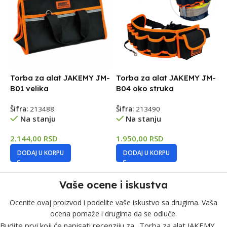
Torba za alat JAKEMY JM-
Torba za alat JAKEMY JM-
B01 velika
B04 oko struka
Šifra:
213488
Šifra:
213490
Na stanju
Na stanju
2.144,00
RSD
1.950,00
RSD
DODAJ U KORPU
DODAJ U KORPU
Vaše ocene i iskustva
Ocenite ovaj proizvod i podelite vaše iskustvo sa drugima. Vaša
ocena pomaže i drugima da se odluče.
Budite prvi koji će napisati recenziju za „Torba za alat JAKEMY