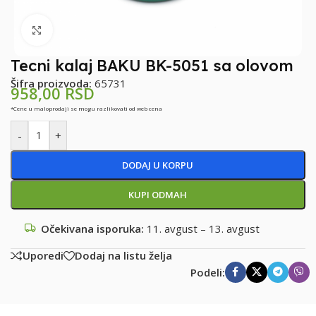
Klikni za uvećanje
Tecni kalaj BAKU BK-5051 sa olovom
Šifra proizvoda:
65731
958,00
RSD
*Cene u maloprodaji se mogu razlikovati od web cena
-
+
DODAJ U KORPU
KUPI ODMAH
Očekivana isporuka:
11. avgust – 13. avgust
Uporedi
Dodaj na listu želja
Podeli: