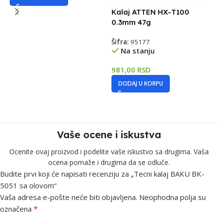
Kalaj ATTEN HX-T100
K
0.3mm 47g
0
Šifra:
95177
Š
Na stanju
981,00
RSD
9
DODAJ U KORPU
Vaše ocene i iskustva
Ocenite ovaj proizvod i podelite vaše iskustvo sa drugima. Vaša
ocena pomaže i drugima da se odluče.
Budite prvi koji će napisati recenziju za „Tecni kalaj BAKU BK-
5051 sa olovom“
Vaša adresa e-pošte neće biti objavljena.
Neophodna polja su
*
označena