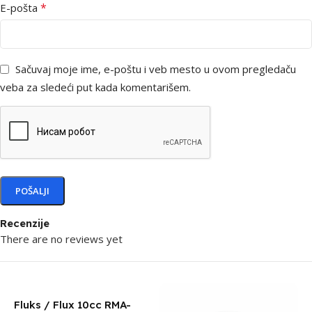
*
E-pošta
Sačuvaj moje ime, e-poštu i veb mesto u ovom pregledaču
veba za sledeći put kada komentarišem.
Recenzije
There are no reviews yet
Fluks / Flux 10cc RMA-