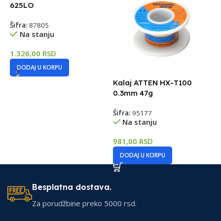
625LO
Šifra:
87805
Na stanju
1.326,00
RSD
DODAJ U KORPU
Kalaj ATTEN HX-T100
K
0.3mm 47g
0
Šifra:
95177
Š
Na stanju
981,00
RSD
9
DODAJ U KORPU
Besplatna dostava.
Za porudžbine preko 5000 rsd.