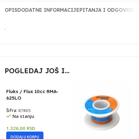
OPIS
DODATNE INFORMACIJE
PITANJA I ODGOVORI
.
POGLEDAJ JOŠ I...
Fluks / Flux 10cc RMA-
625LO
Šifra:
87805
Na stanju
1.326,00
RSD
DODAJ U KORPU