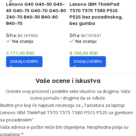
Lenovo G40 G40-30 G40-
Lenovo IBM ThinkPad
L
45 G40-75 G40-70 G40-80
T570 T575 T580 P51S
1
Z40-70 B40-30 B40-80
P52S bez pozadinskog,
Š
B40-70
bez gumba
Šifra:
BC107992
Šifra:
BC107431
3
Na stanju
Na stanju
3.777,00
RSD
8.766,00
RSD
DODAJ U KORPU
DODAJ U KORPU
Vaše ocene i iskustva
Ocenite ovaj proizvod i podelite vaše iskustvo sa drugima. Vaša
ocena pomaže i drugima da se odluče.
Budite prvi koji će napisati recenziju za „Tastatura za laptop
Lenovo IBM ThinkPad T570 T575 T580 P51S P52S sa gumbom
sa pozadinskim“
Vaša adresa e-pošte neće biti objavljena.
Neophodna polja su
*
označena