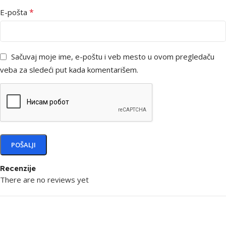
*
E-pošta
Sačuvaj moje ime, e-poštu i veb mesto u ovom pregledaču
veba za sledeći put kada komentarišem.
Recenzije
There are no reviews yet