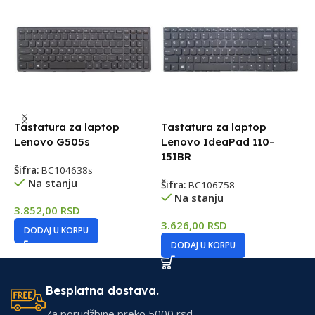
Tastatura za laptop
Tastatura za laptop
T
Lenovo G505s
Lenovo IdeaPad 110-
L
15IBR
Šifra:
BC104638s
Š
Na stanju
Šifra:
BC106758
Na stanju
3.852,00
RSD
3
3.626,00
RSD
DODAJ U KORPU
DODAJ U KORPU
Besplatna dostava.
Za porudžbine preko 5000 rsd.