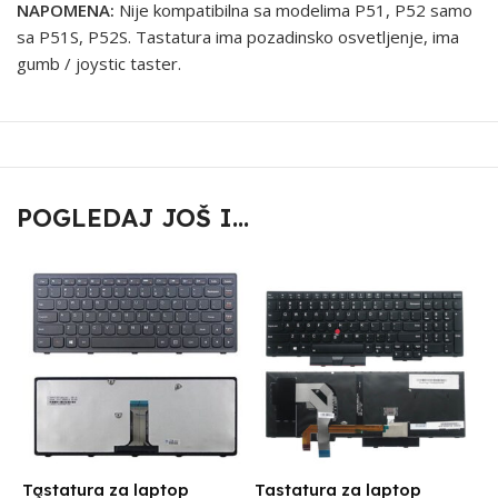
NAPOMENA:
Nije kompatibilna sa modelima P51, P52 samo
sa P51S, P52S. Tastatura ima pozadinsko osvetljenje, ima
gumb / joystic taster.
POGLEDAJ JOŠ I...
Tastatura za laptop
Tastatura za laptop
T