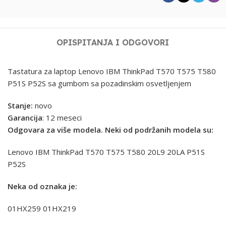
OPIS
PITANJA I ODGOVORI
Tastatura za laptop Lenovo IBM ThinkPad T570 T575 T580
P51S P52S sa gumbom sa pozadinskim osvetljenjem
Stanje:
novo
Garancija
: 12 meseci
Odgovara za više modela. Neki od podržanih modela su:
Lenovo IBM ThinkPad T570 T575 T580 20L9 20LA P51S
P52S
Neka od oznaka je:
01HX259 01HX219