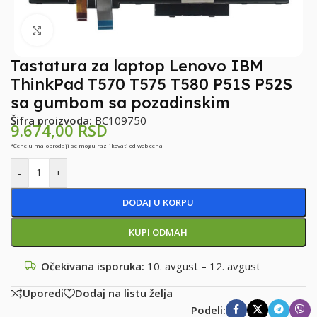
Klikni za uvećanje
Tastatura za laptop Lenovo IBM
ThinkPad T570 T575 T580 P51S P52S
sa gumbom sa pozadinskim
Šifra proizvoda:
BC109750
9.674,00
RSD
*Cene u maloprodaji se mogu razlikovati od web cena
-
+
DODAJ U KORPU
KUPI ODMAH
Očekivana isporuka:
10. avgust – 12. avgust
Uporedi
Dodaj na listu želja
Podeli: