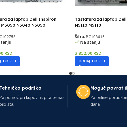
ura za laptop Dell Inspiron
Tastatura za laptop Dell
 M5050 N5040 N5050
N5110 M5110
C102758
Šifra:
BC103615
stanju
Na stanju
00
RSD
3.852,00
RSD
 U KORPU
DODAJ U KORPU
Tehnička podrška.
Moguć povrat i
Za pomoć pri kupovini, pitajte nas
Za online porudžbi
bilo šta.
dana.