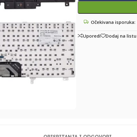
Očekivana isporuka:
Uporedi
Dodaj na listu
OPIS
PITANJA I ODGOVORI