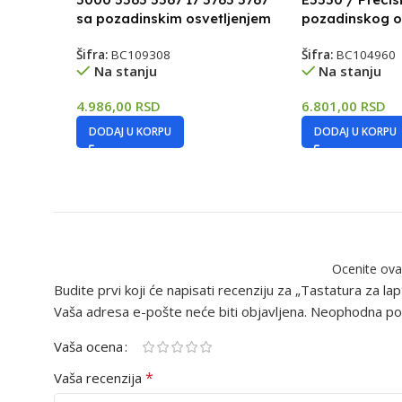
sa pozadinskim osvetljenjem
pozadinskog os
Šifra:
BC109308
Šifra:
BC104960
Na stanju
Na stanju
4.986,00
RSD
6.801,00
RSD
DODAJ U KORPU
DODAJ U KORPU
Ocenite ova
Budite prvi koji će napisati recenziju za „Tastatura z
Vaša adresa e-pošte neće biti objavljena.
Neophodna pol
Vaša ocena
*
Vaša recenzija