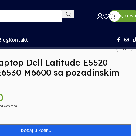
0,00
RSD
Blog
Kontakt
laptop Dell Latitude E5520
E6530 M6600 sa pozadinskim
D
 od web cena
DODAJ U KORPU