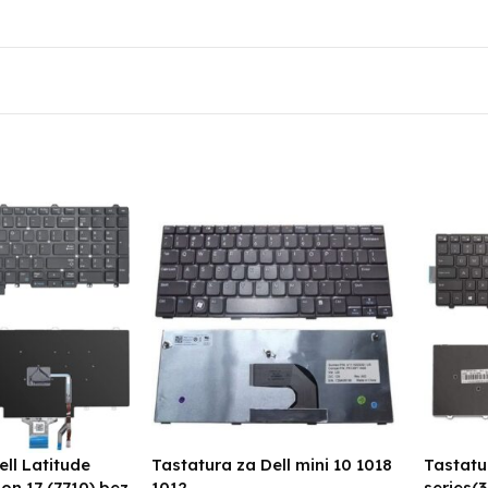
ell Latitude
Tastatura za Dell mini 10 1018
Tastatu
on 17 (7710) bez
1012
series(