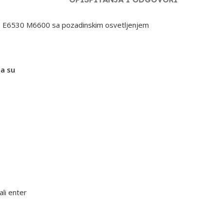
20 E6530 M6600 sa pozadinskim osvetljenjem
a su
li enter