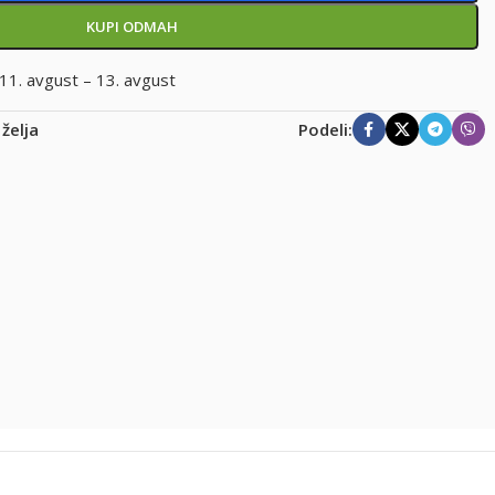
KUPI ODMAH
11. avgust – 13. avgust
 želja
Podeli: