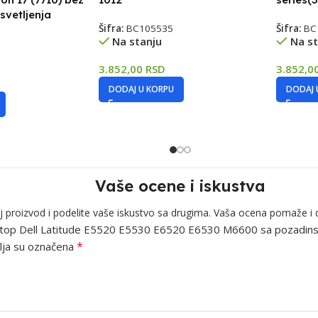
vetljenja
Šifra:
BC105535
Šifra:
BC
Na stanju
Na st
3.852,00
RSD
3.852,0
DODAJ U KORPU
DODAJ 
Vaše ocene i iskustva
j proizvod i podelite vaše iskustvo sa drugima. Vaša ocena pomaže i 
a laptop Dell Latitude E5520 E5530 E6520 E6530 M6600 sa pozadin
*
ja su označena