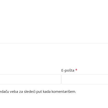
*
E-pošta
edaču veba za sledeći put kada komentarišem.