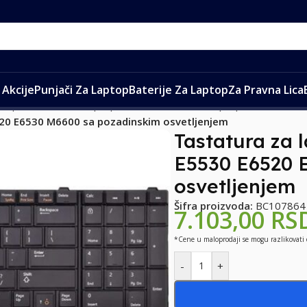
Akcije
Punjači Za Laptop
Baterije Za Laptop
Za Pravna Lica
ptop
/
Tastature za laptop
/
Tastature za DELL laptopove
/
520 E6530 M6600 sa pozadinskim osvetljenjem
Tastatura za 
E5530 E6520 
osvetljenjem
Šifra proizvoda:
BC107864
7.103,00
RS
*Cene u maloprodaji se mogu razlikovati
-
+