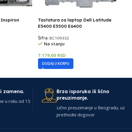
 Inspiron
Tastatura za laptop Dell Latitude
E5400 E5500 E6400
Šifra:
BC109332
Na stanju
7.179,00
RSD
DODAJ U KORPU
li zamena.
Brza isporuka ili lično
preuzimanje.
ne u roku od 15
Lično preuzimanje u Beogradu, uz
prethodni dogovor