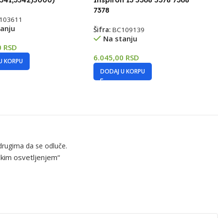
7378
103611
anju
Šifra:
BC109139
Na stanju
0
RSD
6.045,00
RSD
U KORPU
DODAJ U KORPU
drugima da se odluče.
skim osvetljenjem“