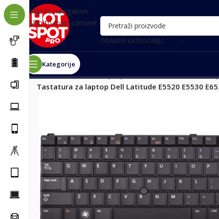
Skip to navigation
Skip to main content
ODABERI KATEGORIJU
Kategorije
Почетна
/
Delovi za laptop, tablet i ostalo
/
Delovi za la
Tastatura za laptop Dell Latitude E5520 E5530 E6