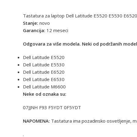
Tastatura za laptop Dell Latitude E5520 E5530 E65
Stanje:
novo
Garancija:
12 meseci
Odgovara za više modela.
Neki od podržanih model
Dell Latitude E5520
Dell Latitude E5530
Dell Latitude E6520
Dell Latitude E6530
Dell Latitude M6600
Neke od oznaka su:
07JJNH F93 F5YDT 0F5YDT
NAPOMENA:
Tastatura ima pozadinsko osvetljenje, ma
.