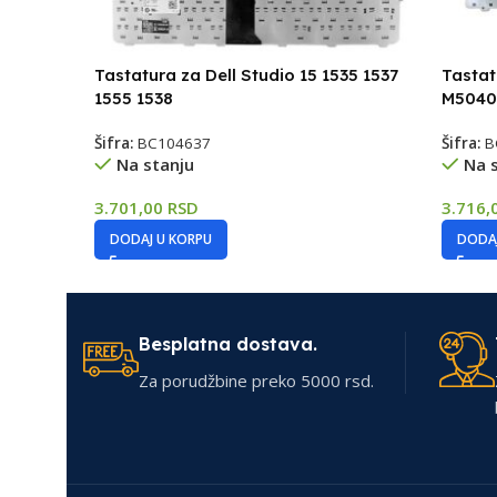
Tastatura za Dell Studio 15 1535 1537
Tastat
1555 1538
M5040
Šifra:
BC104637
Šifra:
B
Na stanju
Na 
3.701,00
RSD
3.716,
DODAJ U KORPU
DODAJ
Besplatna dostava.
Za porudžbine preko 5000 rsd.