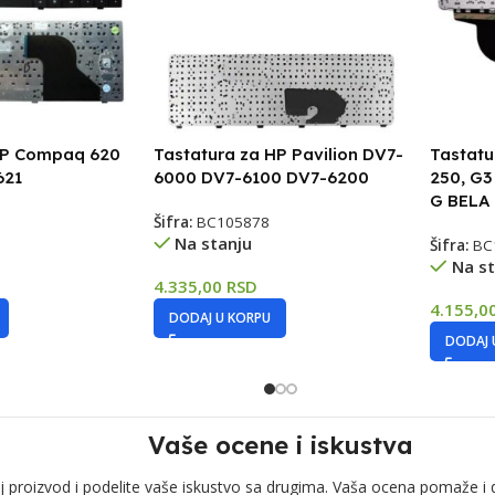
HP Compaq 620
Tastatura za HP Pavilion DV7-
Tastatu
621
6000 DV7-6100 DV7-6200
250, G3
G BELA
Šifra:
BC105878
Na stanju
Šifra:
BC
Na st
4.335,00
RSD
4.155,0
DODAJ U KORPU
DODAJ 
Vaše ocene i iskustva
j proizvod i podelite vaše iskustvo sa drugima. Vaša ocena pomaže i 