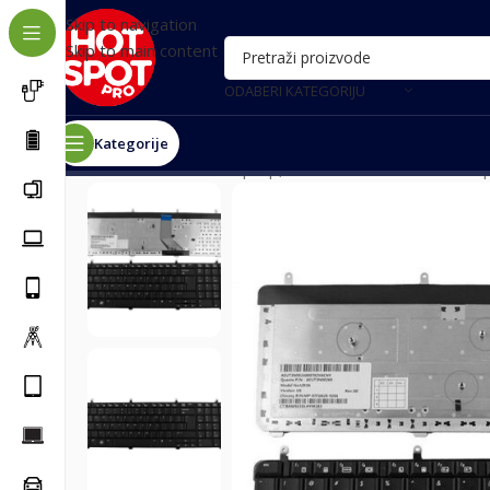
Skip to navigation
Skip to main content
ODABERI KATEGORIJU
Kategorije
Почетна
/
Delovi za laptop, tablet i ostalo
/
Delovi za la