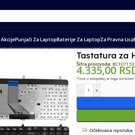
Akcije
Punjači Za Laptop
Baterije Za Laptop
Za Pravna Lica
ptop
/
Tastature za laptop
/
Tastature za HP laptopove
/
Tastatura
Tastatura za 
Šifra proizvoda:
BC107153
4.335,00
RS
*Cene u maloprodaji se mogu razlikovati
-
+
Očekivana isporuka: