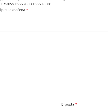
 HP Pavilion DV7-2000 DV7-3000“
*
ja su označena
*
E-pošta