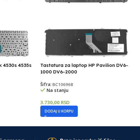
k 4530s 4535s
Tastatura za laptop HP Pavilion DV6-
1000 DV6-2000
Šifra:
BC106968
Na stanju
3.730,00
RSD
DODAJ U KORPU