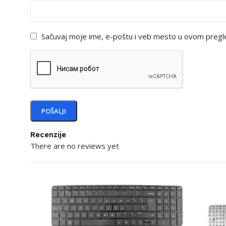
Sačuvaj moje ime, e-poštu i veb mesto u ovom pregl
Recenzije
There are no reviews yet