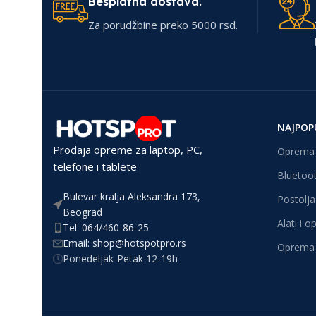
Besplatna dostava.
Za porudžbine preko 5000 rsd.
NAJPOP
Prodaja opreme za laptop, PC,
Oprema 
telefone i tablete
Bluetoot
Bulevar kralja Aleksandra 173,
Postolja 
Beograd
Alati i 
Tel: 064/460-86-25
Email: shop@hotspotpro.rs
Oprema 
Ponedeljak-Petak 12-19h