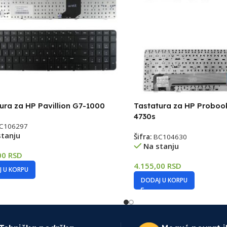
ura za HP Pavillion G7-1000
Tastatura za HP Proboo
4730s
C106297
stanju
Šifra:
BC104630
Na stanju
00
RSD
4.155,00
RSD
 U KORPU
DODAJ U KORPU