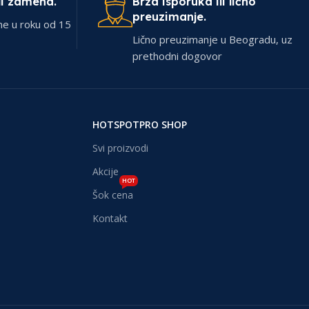
li zamena.
Brza isporuka ili lično
preuzimanje.
ne u roku od 15
Lično preuzimanje u Beogradu, uz
prethodni dogovor
HOTSPOTPRO SHOP
Svi proizvodi
Akcije
HOT
Šok cena
Kontakt