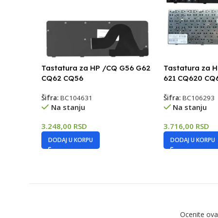
Tastatura za HP /CQ G56 G62
Tastatura za 
CQ62 CQ56
621 CQ620 CQ
Šifra:
BC104631
Šifra:
BC106293
Na stanju
Na stanju
3.248,00
RSD
3.716,00
RSD
DODAJ U KORPU
DODAJ U KORPU
Ocenite ova