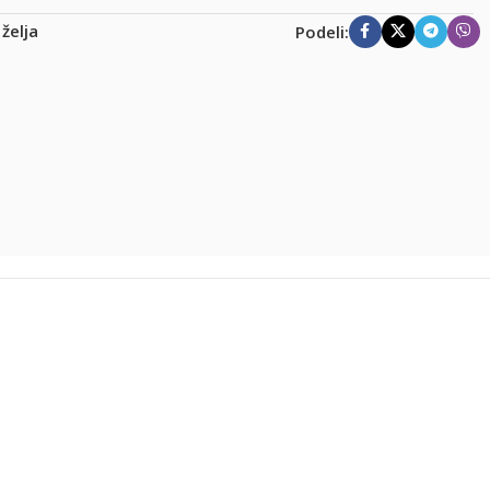
 želja
Podeli: