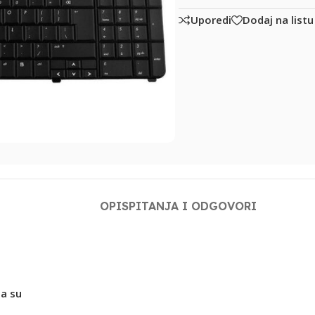
Uporedi
Dodaj na listu
OPIS
PITANJA I ODGOVORI
a su