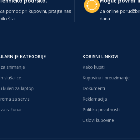
Tehnička podrška.
Moguć povrat i
Za pomoć pri kupovini, pitajte nas
Za online porudžbi
bilo šta.
dana.
ULARNIJE KATEGORIJE
KORISNI LINKOVI
za snimanje
Kako kupiti
h slušalice
Kupovina i preuzimanje
i kuleri za laptop
Dokumenti
oprema za servis
Reklamacija
za računar
Politika privatnosti
Uslovi kupovine