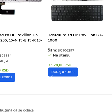
ra za HP Pavilion G3
Tastatura za HP Pavillion G7-
 255, 15-N 15-E 15-R 15-
1000
Šifra:
BC106297
Na stanju
105884
anju
3.928,00
RSD
0
RSD
DODAJ U KORPU
U KORPU
drugima da se odluče.