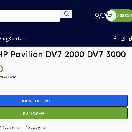
0,00
RSD
Blog
Kontakt
 za HP Pavilion DV7-2000 DV7-3000
HP Pavilion DV7-2000 DV7-3000
D
 od web cena
DODAJ U KORPU
KUPI ODMAH
11. avgust – 13. avgust