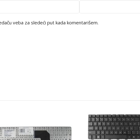
edaču veba za sledeći put kada komentarišem.