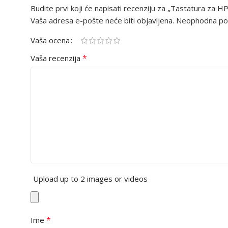
Budite prvi koji će napisati recenziju za „Tastatura za
Vaša adresa e-pošte neće biti objavljena.
Neophodna pol
Vaša ocena
*
Vaša recenzija
Upload up to 2 images or videos
*
Ime