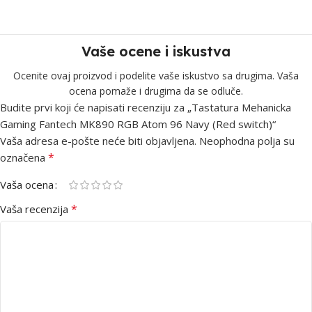
Vaše ocene i iskustva
Ocenite ovaj proizvod i podelite vaše iskustvo sa drugima. Vaša
ocena pomaže i drugima da se odluče.
Budite prvi koji će napisati recenziju za „Tastatura Mehanicka
Gaming Fantech MK890 RGB Atom 96 Navy (Red switch)“
Vaša adresa e-pošte neće biti objavljena.
Neophodna polja su
*
označena
Vaša ocena
*
Vaša recenzija