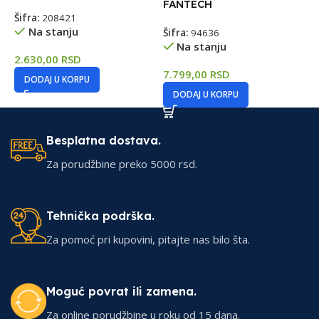
FANTECH
F
Šifra:
208421
Na stanju
Šifra:
94636
Š
Na stanju
2.630,00
RSD
7.799,00
RSD
3
DODAJ U KORPU
DODAJ U KORPU
Besplatna dostava.
Za porudžbine preko 5000 rsd.
Tehnička podrška.
Za pomoć pri kupovini, pitajte nas bilo šta.
Moguć povrat ili zamena.
Za online porudžbine u roku od 15 dana.