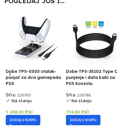
POGLEDAJ JOŠ I...
Dobe TP5-0505 stalak-
Dobe TP5-35102 Type C
B
punjač za dva gamepada
punjenje i data kabl za
PS5
PS5 konzolu
Š
Šifra:
220783
Šifra:
220786
Na stanju
Na stanju
1
1.268,00
RSD
704,00
RSD
DODAJ U KORPU
DODAJ U KORPU