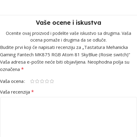
Vaše ocene i iskustva
Ocenite ovaj proizvod i podelite vaše iskustvo sa drugima. Vaša
ocena pomaže i drugima da se odluče.
Budite prvi koji će napisati recenziju za „Tastatura Mehanicka
Gaming Fantech MK875 RGB Atom 81 SkyBlue (Rosie switch)“
Vaša adresa e-pošte neće biti objavljena.
Neophodna polja su
*
označena
Vaša ocena
*
Vaša recenzija