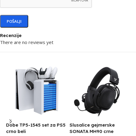
Recenzije
There are no reviews yet
Dobe TP5-1545 set za PS5
Slusalice gejmerske
S
crno beli
SONATA MH90 crne
V