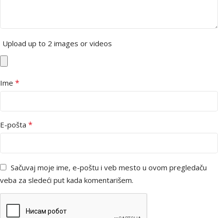
Upload up to 2 images or videos
*
Ime
*
E-pošta
Sačuvaj moje ime, e-poštu i veb mesto u ovom pregledaču
veba za sledeći put kada komentarišem.