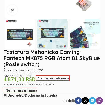
Klikni za uvećanje
Tastatura Mehanicka Gaming
Fantech MK875 RGB Atom 81 SkyBlue
(Rosie switch)
Šifra proizvoda:
225201
Brand:
FANTECH
4.871,00
RSD
Nema na zalihama
*Cene u maloprodaji se mogu razlikovati od web cena
Nema na zalihama
Uporedi
Dodaj na listu želja
Podeli: