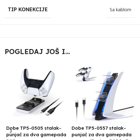
TIP KONEKCIJE
Sa kablom
POGLEDAJ JOŠ I...
Dobe TP5-0505 stalak-
Dobe TP5-0557 stalak-
D
punjač za dva gamepada
punjač za dva gamepada
p