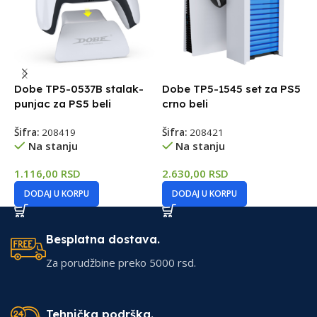
P
3
Dobe TP5-0537B stalak-
Dobe TP5-1545 set za PS5
Š
punjac za PS5 beli
crno beli
Šifra:
208419
Šifra:
208421
1
Na stanju
Na stanju
1.116,00
RSD
2.630,00
RSD
DODAJ U KORPU
DODAJ U KORPU
Besplatna dostava.
Za porudžbine preko 5000 rsd.
Tehnička podrška.