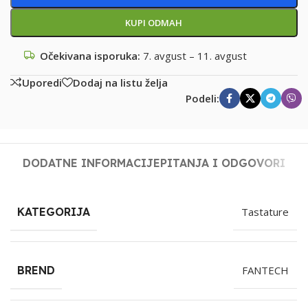
KUPI ODMAH
Očekivana isporuka:
7. avgust – 11. avgust
Uporedi
Dodaj na listu želja
Podeli:
DODATNE INFORMACIJE
PITANJA I ODGOVORI
KATEGORIJA
Tastature
BREND
FANTECH