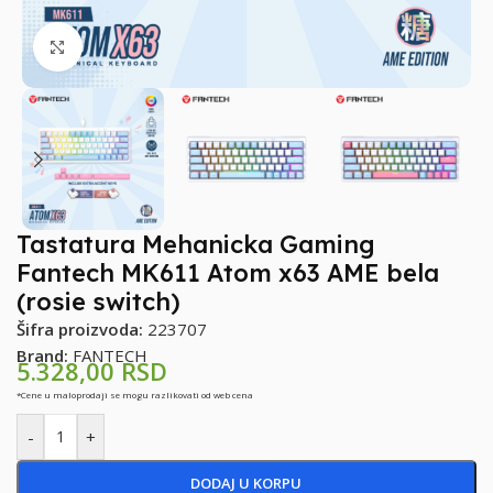
Klikni za uvećanje
Tastatura Mehanicka Gaming
Fantech MK611 Atom x63 AME bela
(rosie switch)
Šifra proizvoda:
223707
Brand:
FANTECH
5.328,00
RSD
*Cene u maloprodaji se mogu razlikovati od web cena
-
+
DODAJ U KORPU