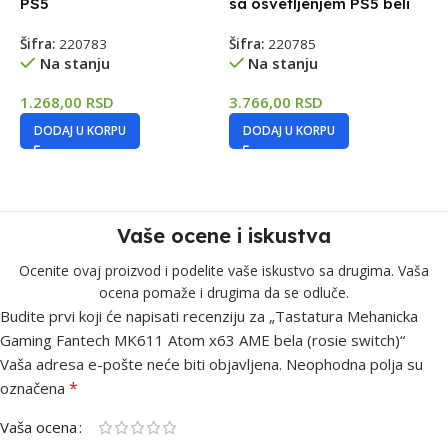
PS5
sa osvetljenjem PS5 beli
P
Šifra:
220783
Šifra:
220785
Š
Na stanju
Na stanju
1.268,00
RSD
3.766,00
RSD
7
DODAJ U KORPU
DODAJ U KORPU
Vaše ocene i iskustva
Ocenite ovaj proizvod i podelite vaše iskustvo sa drugima. Vaša
ocena pomaže i drugima da se odluče.
Budite prvi koji će napisati recenziju za „Tastatura Mehanicka
Gaming Fantech MK611 Atom x63 AME bela (rosie switch)“
Vaša adresa e-pošte neće biti objavljena.
Neophodna polja su
*
označena
Vaša ocena