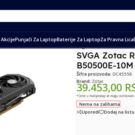
Akcije
Punjači Za Laptop
Baterije Za Laptop
Za Pravna Lica
 kartice
/
SVGA Zotac RTX 5050 Twin Edge 8GB, ZT-B50500E-1
SVGA Zotac R
B50500E-10M
Šifra proizvoda:
DC45558
Brand:
Zotac
39.453,00
R
*Cene u maloprodaji se mogu razlikovati
Nema na zalihama
Uporedi
Dodaj na listu