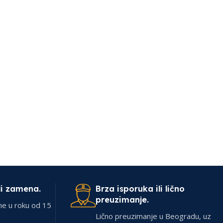
li zamena.
Brza isporuka ili lično
preuzimanje.
ne u roku od 15
Lično preuzimanje u Beogradu, uz