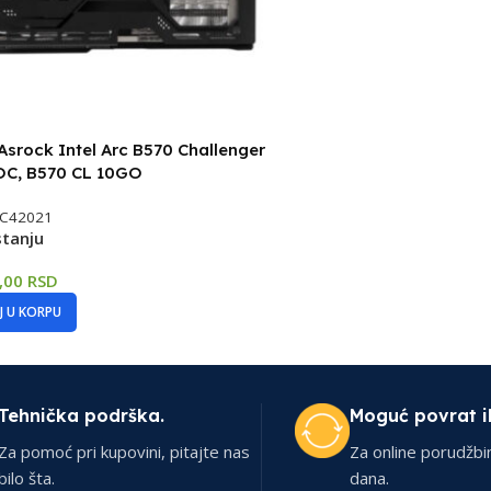
srock Intel Arc B570 Challenger
OC, B570 CL 10GO
C42021
stanju
4,00
RSD
 U KORPU
Tehnička podrška.
Moguć povrat i
Za pomoć pri kupovini, pitajte nas
Za online porudžbi
bilo šta.
dana.