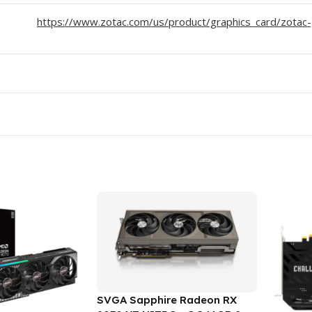
https://www.zotac.com/us/product/graphics_card/zota
SVGA Sapphire Radeon RX