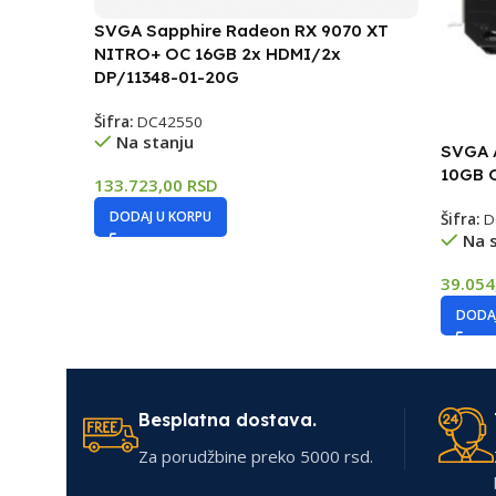
SVGA Sapphire Radeon RX 9070 XT
NITRO+ OC 16GB 2x HDMI/2x
DP/11348-01-20G
Šifra:
DC42550
Na stanju
SVGA A
10GB 
133.723,00
RSD
DODAJ U KORPU
Šifra:
D
Na 
39.05
DODAJ
Besplatna dostava.
Za porudžbine preko 5000 rsd.