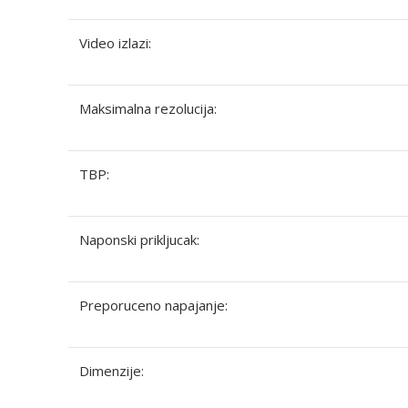
Video izlazi:
Maksimalna rezolucija:
TBP:
Naponski prikljucak:
Preporuceno napajanje:
Dimenzije: