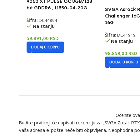
9060 XT PULSE OC 8GB/128
bit GDDR6 , 11350-04-20G
SVGA Asrock 
Challenger 16
Šifra:
DC44894
16G
Na stanju
Šifra:
DC41919
59.891,00
RSD
Na stanju
DODAJ U KORPU
98.859,00
RSD
DODAJ U KORPU
Ocenite ova
Budite prvi koji će napisati recenziju za „SVGA Zotac
Vaša adresa e-pošte neće biti objavljena.
Neophodna pol