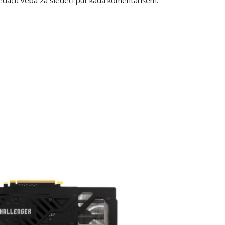
edaču veba za sledeći put kada komentarišem.