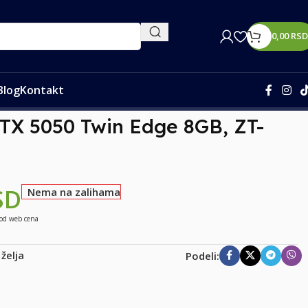
0,00
RSD
Blog
Kontakt
0M
TX 5050 Twin Edge 8GB, ZT-
SD
Nema na zalihama
 od web cena
 želja
Podeli: