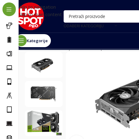
Skip to navigation
Skip to main content
ODABERI KATEGORIJU
Kategorije
Почетна
/
Računari i oprema
/
PC komponente
/
Grafičke