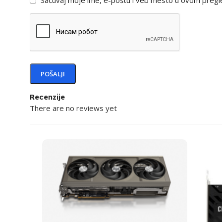
Sačuvaj moje ime, e-poštu i veb mesto u ovom pregl
Recenzije
There are no reviews yet