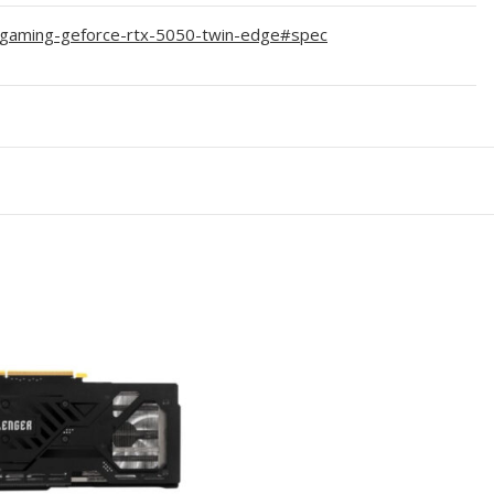
c-gaming-geforce-rtx-5050-twin-edge#spec