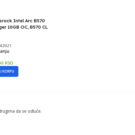
rock Intel Arc B570
ger 10GB OC, B570 CL
42021
anju
00
RSD
U KORPU
drugima da se odluče.