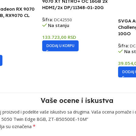
9070 XT NITRO+ OC 16GB 2x
HDMI/2x DP/11348-01-20G
Radeon RX 9070
GB, RX9070 CL
Šifra:
DC42550
SVGA As
Na stanju
Challen
10GO
133.723,00
RSD
DODAJ U KORPU
Šifra:
DC
Na st
39.054,
DODAJ 
Vaše ocene i iskustva
j proizvod i podelite vaše iskustvo sa drugima. Vaša ocena pomaže i 
 RTX 5050 Twin Edge 8GB, ZT-B50500E-10M“
*
ja su označena